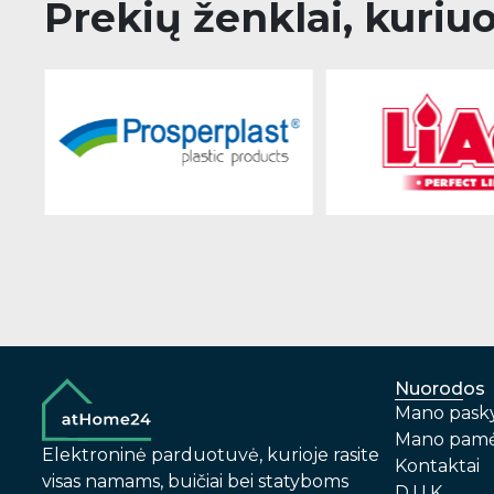
Prekių ženklai, kuriu
Nuorodos
Mano pask
Mano pamė
Elektroninė parduotuvė, kurioje rasite
Kontaktai
visas namams, buičiai bei statyboms
D.U.K