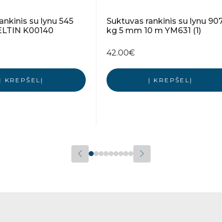
ankinis su lynu 545
Suktuvas rankinis su lynu 90
ELTIN K00140
kg 5 mm 10 m YM631 (1)
42.00
€
Į KREPŠELĮ
Į KREPŠELĮ