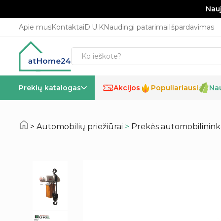
Nauj
Apie mus
Kontaktai
D.U.K
Naudingi patarimai
Išpardavimas
Prekių katalogas
Akcijos
Populiariausi
Na
%
Automobilių priežiūrai
>
Prekės automobilinin