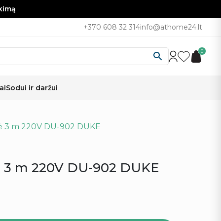
nkimą
+370 608 32 314
info@athome24.lt
0
ai
Sodui ir daržui
nė 3 m 220V DU-902 DUKE
nė 3 m 220V DU-902 DUKE