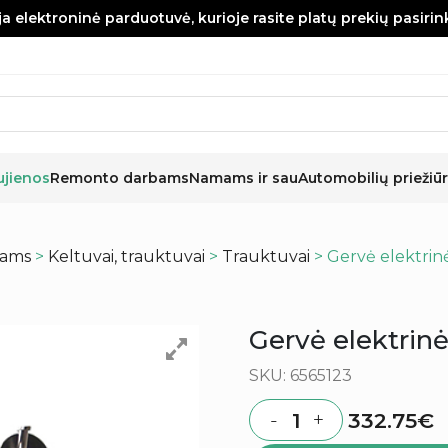
a elektroninė parduotuvė, kurioje rasite platų prekių pasiri
ujienos
Remonto darbams
Namams ir sau
Automobilių priežiūr
kams
>
Keltuvai, trauktuvai
>
Trauktuvai
> Gervė elektri
Gervė elektri
SKU: 6565123
332.75
€
-
+
Quantity