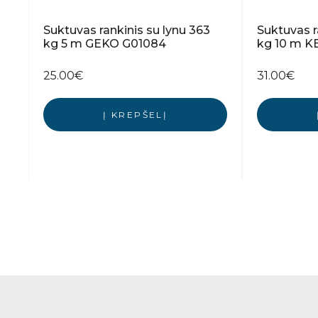
Suktuvas rankinis su lynu 363
Suktuvas r
kg 5 m GEKO G01084
kg 10 m K
25.00
€
31.00
€
Į KREPŠELĮ