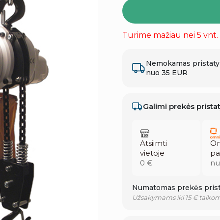
Turime mažiau nei 5 vnt.
Nemokamas pristat
nuo 35 EUR
Galimi prekės prist
Atsiimti
Om
vietoje
pa
0 €
nu
Numatomas prekės prist
Užsakymams iki 15 € taikom