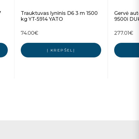
7
Trauktuvas lyninis D6 3 m 1500
Gervė au
kg YT-5914 YATO
9500i DU
74.00
€
277.01
€
Į KREPŠELĮ