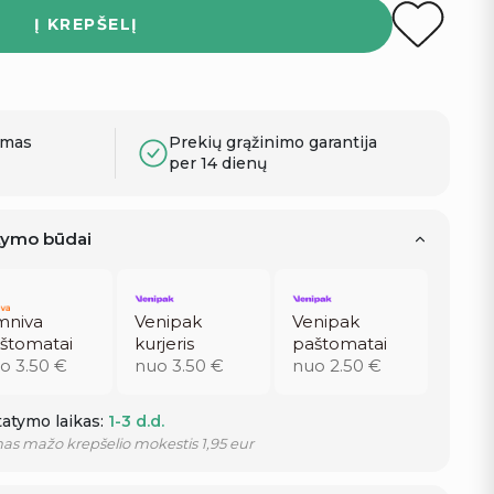
Į KREPŠELĮ
ymas
Prekių grąžinimo garantija
per 14 dienų
atymo būdai
niva
Venipak
Venipak
štomatai
kurjeris
paštomatai
o 3.50 €
nuo 3.50 €
nuo 2.50 €
atymo laikas:
1-3 d.d.
as mažo krepšelio mokestis 1,95 eur