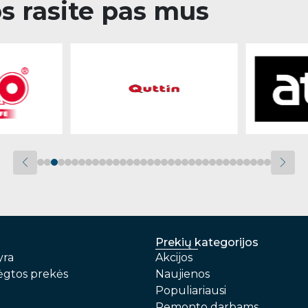
os rasite pas mus
Prekių kategorijos
yra
Akcijos
gtos prekės
Naujienos
Populiariausi
Remonto darbams