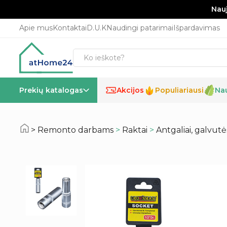
Nauj
Apie mus
Kontaktai
D.U.K
Naudingi patarimai
Išpardavimas
Prekių katalogas
Akcijos
Populiariausi
Na
%
Remonto darbams
>
Raktai
>
Antgaliai, galvutė