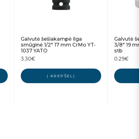
Galvutė šešiakampė ilga
Galvutė 
smūginė 1/2″ 17 mm CrMo YT-
3/8″ 19 
1037 YATO
stb
3.30
€
0.29
€
Į KREPŠELĮ