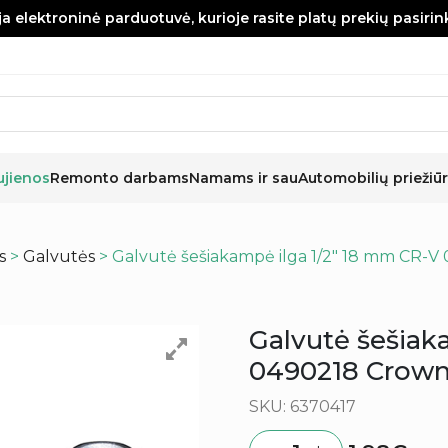
a elektroninė parduotuvė, kurioje rasite platų prekių pasiri
ujienos
Remonto darbams
Namams ir sau
Automobilių priežiūr
s
>
Galvutės
> Galvutė šešiakampė ilga 1/2″ 18 mm CR-V
Galvutė šešiak
0490218 Crown
SKU: 6370417