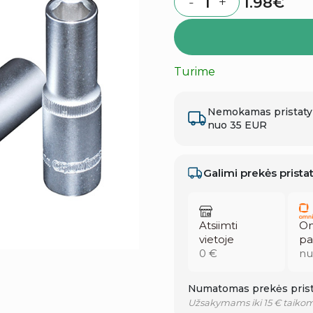
1.98
€
-
+
Quantity
Turime
Nemokamas pristat
nuo 35 EUR
Galimi prekės prist
Atsiimti
Om
vietoje
pa
0 €
nu
Numatomas prekės prist
Užsakymams iki 15 € taikom