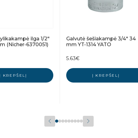
ylikakampė ilga 1/2″
Galvutė šešiakampė 3/4″ 34
m (Nicher-6370051)
mm YT-1314 YATO
5.63
€
Į KREPŠELĮ
Į KREPŠELĮ