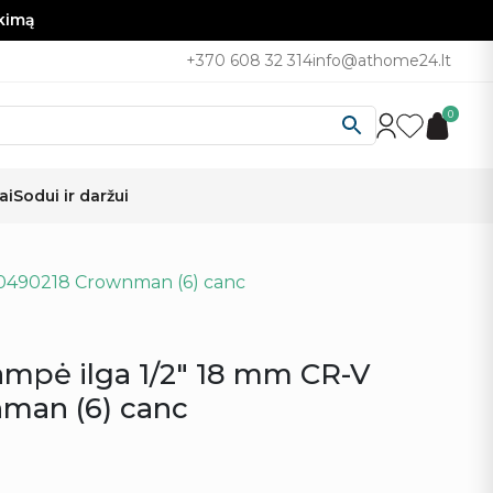
nkimą
+370 608 32 314
info@athome24.lt
0
ai
Sodui ir daržui
 0490218 Crownman (6) canc
ampė ilga 1/2″ 18 mm CR-V
man (6) canc