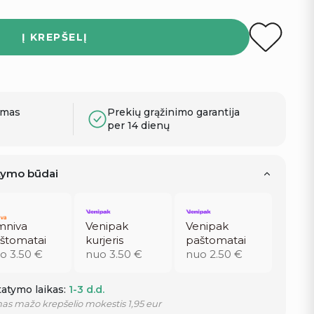
Į KREPŠELĮ
ymas
Prekių grąžinimo garantija
per 14 dienų
atymo būdai
niva
Venipak
Venipak
štomatai
kurjeris
paštomatai
o 3.50 €
nuo 3.50 €
nuo 2.50 €
atymo laikas:
1-3 d.d.
as mažo krepšelio mokestis 1,95 eur