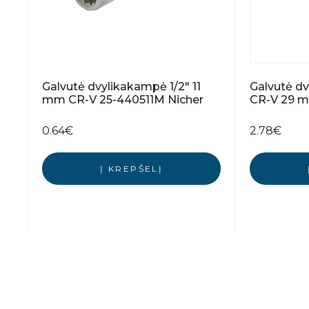
Galvutė dvylikakampė 1/2″ 11
Galvutė dv
mm CR-V 25-440511M Nicher
CR-V 29 m
0.64
€
2.78
€
Į KREPŠELĮ