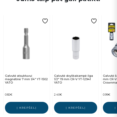
Galvutė atsuktuvui
Galvutė dvylikakampė ilga
Galvutė š
magnetinė 7 mm 1/4″ YT-1502
1/2″ 19 mm CR-V YT-12941
mm CR-V
YATO
YATO
Crownman
0.82
€
2.40
€
0.99
€
Į KREPŠELĮ
Į KREPŠELĮ
Į