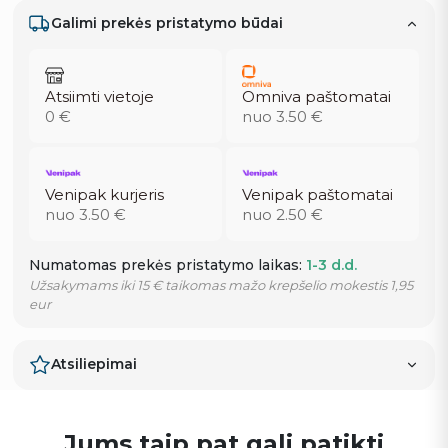
Galimi prekės pristatymo būdai
Atsiimti vietoje
Omniva paštomatai
0 €
nuo 3.50 €
Venipak kurjeris
Venipak paštomatai
nuo 3.50 €
nuo 2.50 €
Numatomas prekės pristatymo laikas:
1-3 d.d.
Užsakymams iki 15 € taikomas mažo krepšelio mokestis 1,95
eur
Atsiliepimai
Jums taip pat gali patikti