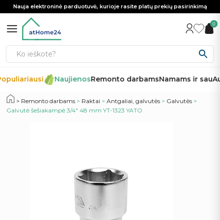
Nauja elektroninė parduotuvė, kurioje rasite platų prekių pasirinkimą
0
opuliariausi
Naujienos
Remonto darbams
Namams ir sau
Au
Remonto darbams
>
Raktai
>
Antgaliai, galvutės
>
Galvutės
>
Galvutė šešiakampė 3/4″ 48 mm YT-1323 YATO