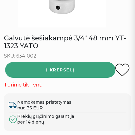
Galvutė šešiakampė 3/4″ 48 mm YT-
1323 YATO
SKU: 6341002
Į KREPŠELĮ
Turime tik 1 vnt.
Nemokamas pristatymas
nuo 35 EUR
Prekių grąžinimo garantija
per 14 dienų