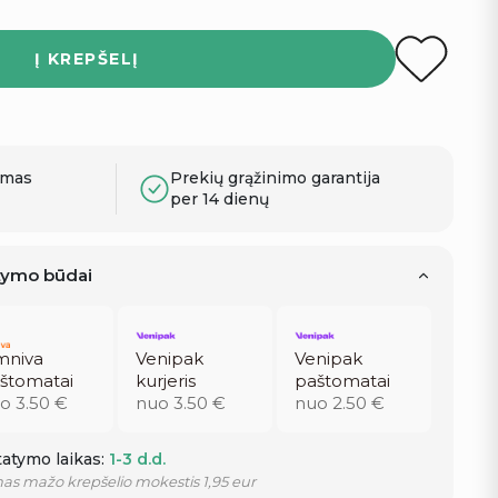
Į KREPŠELĮ
ymas
Prekių grąžinimo garantija
per 14 dienų
atymo būdai
niva
Venipak
Venipak
štomatai
kurjeris
paštomatai
o 3.50 €
nuo 3.50 €
nuo 2.50 €
atymo laikas:
1-3 d.d.
as mažo krepšelio mokestis 1,95 eur