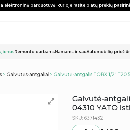
a elektroninė parduotuvė, kurioje rasite platų prekių pasiri
ujienos
Remonto darbams
Namams ir sau
Automobilių priežiūr
s
>
Galvutės-antgaliai
> Galvutė-antgalis TORX 1/2″ T20
Galvutė-antgal
04310 YATO ls
SKU: 6371432