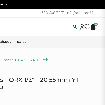
nkimą
+370 608 32 314
info@athome24.lt
0
ai
Sodui ir daržui
 55 mm YT-04310 YATO lstb
is TORX 1/2″ T20 55 mm YT-
tb