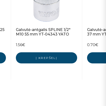
T25
Galvutė-antgalis SPLINE 1/2″
Galvutė-a
M10 55 mm YT-04343 YATO
37 mm Y
1.56
€
0.70
€
Į KREPŠELĮ