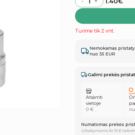
1.40
€
-
+
Quantity
Turime tik 2 vnt.
Nemokamas pristat
nuo 35 EUR
Galimi prekės prist
Atsiimti
Om
vietoje
pa
0 €
nu
Numatomas prekės prist
Užsakymams iki 15 € taikom