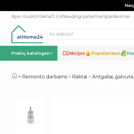
Nauj
Apie mus
Kontaktai
D.U.K
Naudingi patarimai
Išpardavimas
Prekių katalogas
Akcijos
Populiariausi
Na
%
Remonto darbams
>
Raktai
>
Antgaliai, galvutė