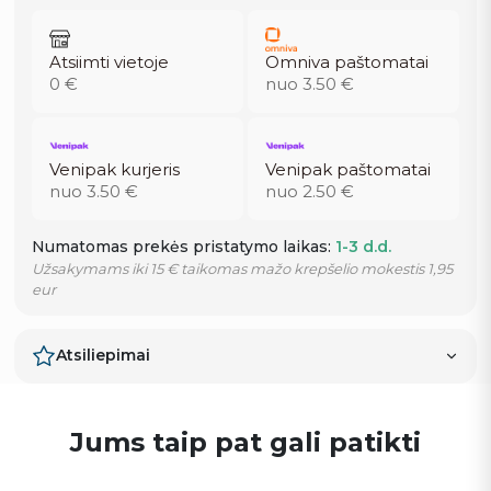
Atsiimti vietoje
Omniva paštomatai
0 €
nuo 3.50 €
Venipak kurjeris
Venipak paštomatai
nuo 3.50 €
nuo 2.50 €
Numatomas prekės pristatymo laikas:
1-3 d.d.
Užsakymams iki 15 € taikomas mažo krepšelio mokestis 1,95
eur
Atsiliepimai
Jums taip pat gali patikti