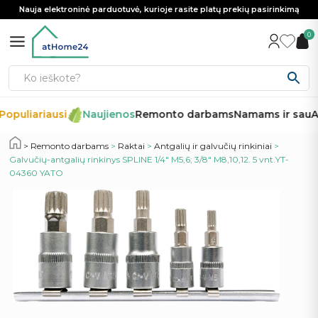
Nauja elektroninė parduotuvė, kurioje rasite platų prekių pasirinkimą
0
Populiariausi
Naujienos
Remonto darbams
Namams ir sau
Au
Remonto darbams
>
Raktai
>
Antgalių ir galvučių rinkiniai
>
Galvučių-antgalių rinkinys SPLINE 1/4″ M5,6; 3/8″ M8,10,12. 5 vnt.YT-
04360 YATO