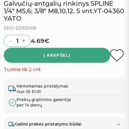
Galvučių-antgalių rinkinys SPLINE
1/4″ M5,6; 3/8″ M8,10,12. 5 vnt.YT-04360
YATO
SKU: 6390048
4.69
€
-
+
Quantity
Į KREPŠELĮ
Turime tik 2 vnt.
Nemokamas pristatymas
nuo 35 EUR
Prekių grąžinimo garantija
per 14 dienų
Galimi prekės pristatymo būdai