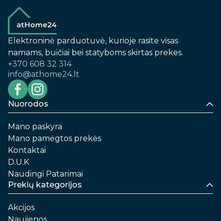
Elektroninė parduotuvė, kurioje rasite visas
namams, buičiai bei statyboms skirtas prekes.
+370 608 32 314
info@athome24.lt
Nuorodos
Mano paskyra
Mano pamėgtos prekės
Kontaktai
D.U.K
Naudingi Patarimai
Prekių kategorijos
Akcijos
Naujienos