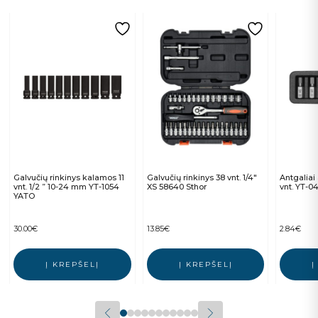
Galvučių rinkinys kalamos 11
Galvučių rinkinys 38 vnt. 1/4″
Antgaliai
vnt. 1/2 ” 10-24 mm YT-1054
XS 58640 Sthor
vnt. YT-0
YATO
30.00
€
13.85
€
2.84
€
Į KREPŠELĮ
Į KREPŠELĮ
Į