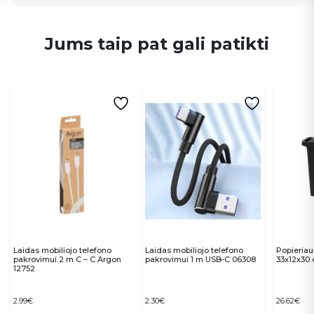
Jums taip pat gali patikti
Laidas mobiliojo telefono
Laidas mobiliojo telefono
Popieriau
pakrovimui 2 m C – C Argon
pakrovimui 1 m USB-C 06308
33x12x30 
12752
2.99
€
2.30
€
26.62
€