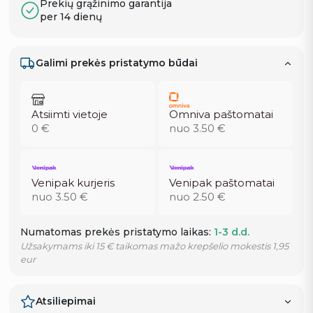
Prekių grąžinimo garantija
per 14 dienų
Galimi prekės pristatymo būdai
Atsiimti vietoje
Omniva paštomatai
0 €
nuo 3.50 €
Venipak kurjeris
Venipak paštomatai
nuo 3.50 €
nuo 2.50 €
Numatomas prekės pristatymo laikas:
1-3 d.d.
Užsakymams iki 15 € taikomas mažo krepšelio mokestis 1,95
eur
Atsiliepimai