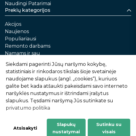
Naudingi Patarimai
Prekių kategorijos
Akcijos
Naujienos
Populiariausi
Remonto darbams
Namams ir sau
Automobilių priežiūrai
Siekdami pagerinti Jūsų naršymo kokybę,
Sodui ir daržui
statistiniais ir rinkodaros tikslais šioje svetainėje
Informacija
naudojame slapukus (angl. „cookies“), kuriuos
galite bet kada atšaukti pakeisdami savo interneto
Apie mus
naršyklės nustatymus ir ištrindami įrašytus
Prekių pirkimo – pardavimo taisyklės
slapukus. Tęsdami naršymą Jūs sutinkate su
Prekių pristatymas ir atsiėmimas
privatumo politika
Garantinis aptarnavimas ir prekių grąžinimas
Privatumo politika
Slapukų
Sutinku su
-
1
2
%
n
u
o
l
a
i
d
a
Atsisakyti
nustatymai
visais
AtHome24.lt © 2026 Visos teisės saugomos