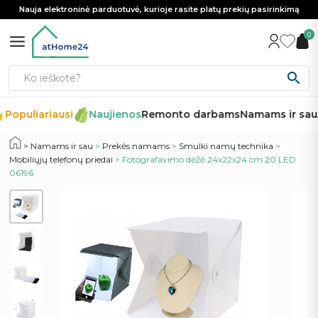
Nauja elektroninė parduotuvė, kurioje rasite platų prekių pasirinkimą
0
Populiariausi
Naujienos
Remonto darbams
Namams ir sau
Namams ir sau
>
Prekės namams
>
Smulki namų technika
>
Mobiliųjų telefonų priedai
> Fotografavimo dėžė 24x22x24 cm 20 LED
06196