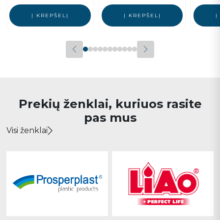
Į KREPŠELĮ
Į KREPŠELĮ
Į
Prekių ženklai, kuriuos rasite
pas mus
Visi ženklai