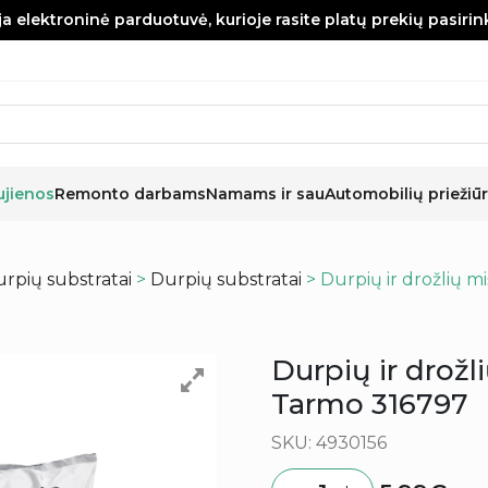
a elektroninė parduotuvė, kurioje rasite platų prekių pasiri
ujienos
Remonto darbams
Namams ir sau
Automobilių priežiūr
urpių substratai
>
Durpių substratai
> Durpių ir drožlių m
Durpių ir drožl
Tarmo 316797
SKU: 4930156