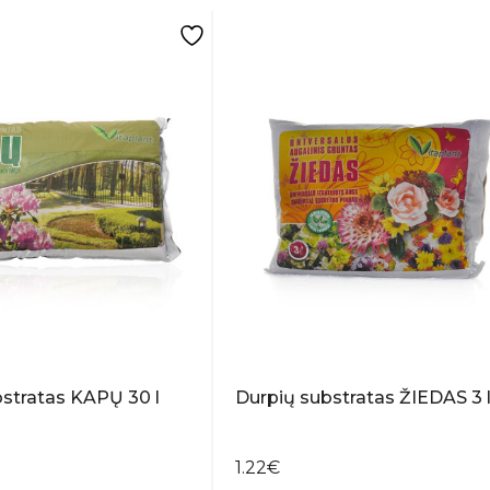
stratas KAPŲ 30 l
Durpių substratas ŽIEDAS 3 
1.22
€