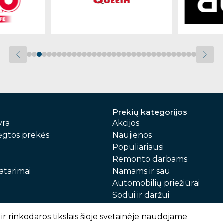
Prekių kategorijos
yra
Akcijos
gtos prekės
Naujienos
Populiariausi
Remonto darbams
atarimai
Namams ir sau
Automobilių priežiūrai
Sodui ir daržui
Prekių pristatymas ir atsiėmimas
Garantinis aptarnavimas i
ir rinkodaros tikslais šioje svetainėje naudojame