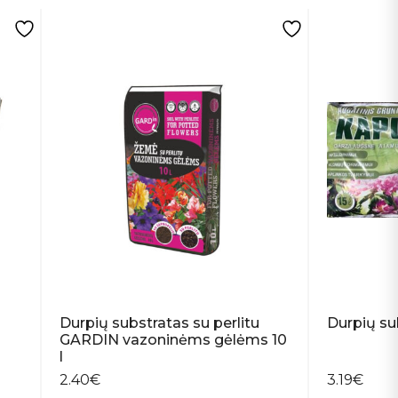
l
Durpių substratas su perlitu
Durpių su
GARDIN vazoninėms gėlėms 10
l
2.40
€
3.19
€