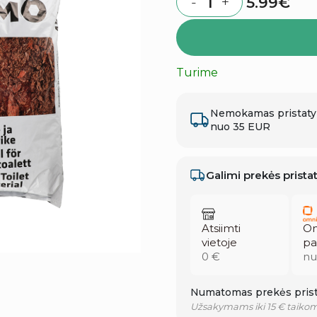
5.99
€
-
+
Quantity
Turime
Nemokamas pristat
nuo 35 EUR
Galimi prekės prist
Atsiimti
Om
vietoje
pa
0 €
nu
Numatomas prekės prist
Užsakymams iki 15 € taikom