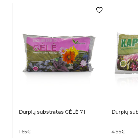
Durpių substratas GĖLĖ 7 l
Durpių sub
1.65
€
4.95
€