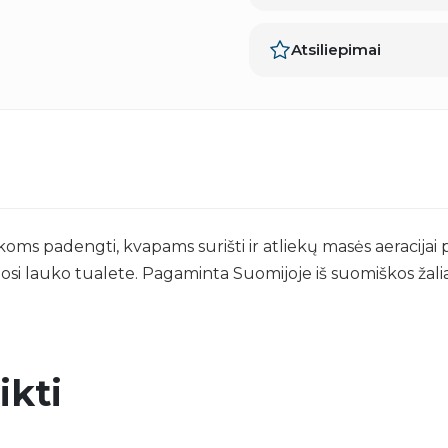
Atsiliepimai
s padengti, kvapams surišti ir atliekų masės aeracijai pa
 lauko tualete. Pagaminta Suomijoje iš suomiškos žali
ikti