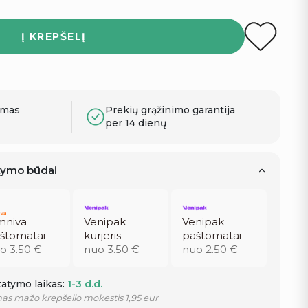
Į KREPŠELĮ
ymas
Prekių grąžinimo garantija
per 14 dienų
atymo būdai
niva
Venipak
Venipak
štomatai
kurjeris
paštomatai
o 3.50 €
nuo 3.50 €
nuo 2.50 €
atymo laikas:
1-3 d.d.
as mažo krepšelio mokestis 1,95 eur