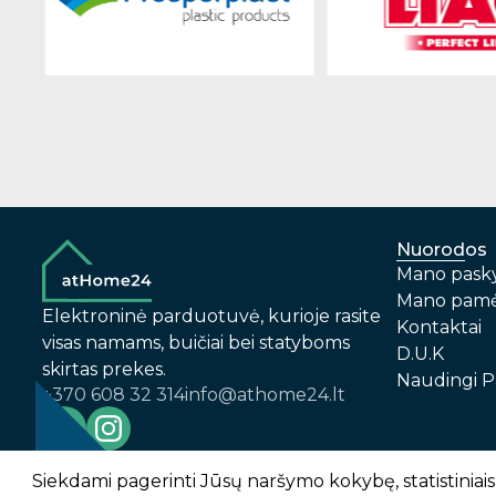
Nuorodos
Mano pask
Mano pamė
Elektroninė parduotuvė, kurioje rasite
Kontaktai
visas namams, buičiai bei statyboms
D.U.K
skirtas prekes.
Naudingi P
+370 608 32 314
info@athome24.lt
-
1
2
%
n
u
o
l
a
i
d
a
Prekių pirkimo – pardavimo taisyklės
Siekdami pagerinti Jūsų naršymo kokybę, statistiniais 