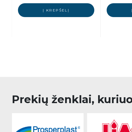
Į KREPŠELĮ
Prekių ženklai, kuriu