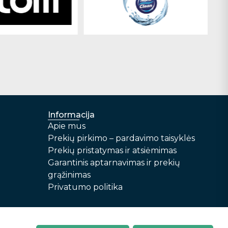
Informacija
Apie mus
Prekių pirkimo – pardavimo taisyklės
Prekių pristatymas ir atsiėmimas
Garantinis aptarnavimas ir prekių
grąžinimas
Privatumo politika
r prekių grąžinimas
Privatumo politika