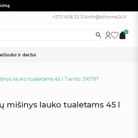
nkimą
+370 608 32 314
info@athome24.lt
0
ai
Sodui ir daržui
išinys lauko tualetams 45 l Tarmo 316797
ių mišinys lauko tualetams 45 l