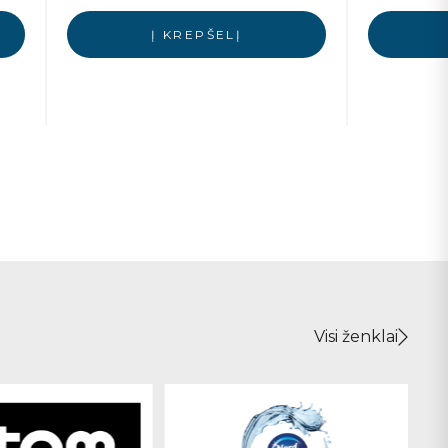
Į KREPŠELĮ
Visi ženklai