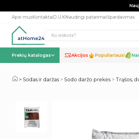
Nauj
Apie mus
Kontaktai
D.U.K
Naudingi patarimai
Išpardavimas
Prekių katalogas
Akcijos
Populiariausi
Na
%
Sodas ir daržas
>
Sodo daržo prekės
>
Trąšos, d