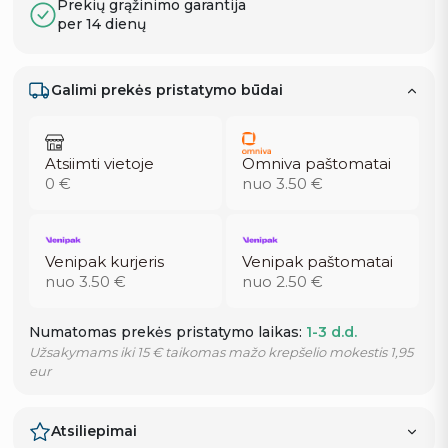
Prekių grąžinimo garantija
per 14 dienų
Galimi prekės pristatymo būdai
Atsiimti vietoje
Omniva paštomatai
0 €
nuo 3.50 €
Venipak kurjeris
Venipak paštomatai
nuo 3.50 €
nuo 2.50 €
Numatomas prekės pristatymo laikas:
1-3 d.d.
Užsakymams iki 15 € taikomas mažo krepšelio mokestis 1,95
eur
Atsiliepimai