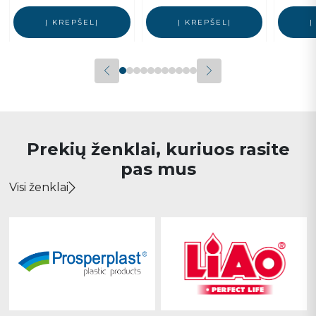
Į KREPŠELĮ
Į KREPŠELĮ
Į
Prekių ženklai, kuriuos rasite
pas mus
Visi ženklai