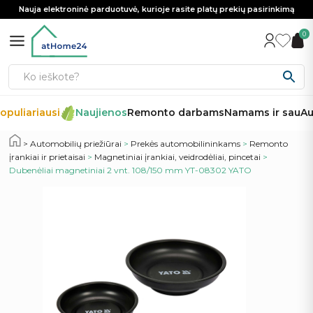
Nauja elektroninė parduotuvė, kurioje rasite platų prekių pasirinkimą
0
opuliariausi
Naujienos
Remonto darbams
Namams ir sau
Aut
Automobilių priežiūrai
>
Prekės automobilininkams
>
Remonto
įrankiai ir prietaisai
>
Magnetiniai įrankiai, veidrodėliai, pincetai
>
Dubenėliai magnetiniai 2 vnt. 108/150 mm YT-08302 YATO