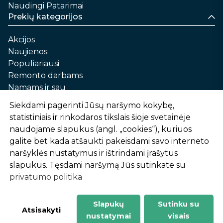
Naudingi Patarimai
Prekių kategorijos
Akcijos
Naujienos
Populiariausi
Remonto darbams
Namams ir sau
Automobilių priežiūrai
Siekdami pagerinti Jūsų naršymo kokybę,
Sodui ir daržui
statistiniais ir rinkodaros tikslais šioje svetainėje
Informacija
naudojame slapukus (angl. „cookies“), kuriuos
galite bet kada atšaukti pakeisdami savo interneto
Apie mus
naršyklės nustatymus ir ištrindami įrašytus
Prekių pirkimo – pardavimo taisyklės
slapukus. Tęsdami naršymą Jūs sutinkate su
Prekių pristatymas ir atsiėmimas
privatumo politika
Garantinis aptarnavimas ir prekių grąžinimas
Privatumo politika
Slapukų
Sutinku su
-
1
2
%
n
u
o
l
a
i
d
a
Atsisakyti
nustatymai
visais
AtHome24.lt © 2026 Visos teisės saugomos