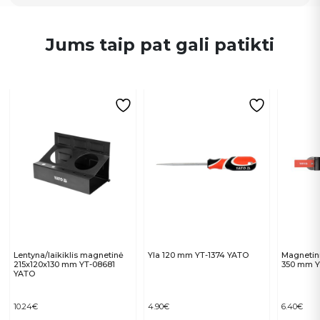
Jums taip pat gali patikti
Lentyna/laikiklis magnetinė
Yla 120 mm YT-1374 YATO
Magnetinis
215x120x130 mm YT-08681
350 mm Y
YATO
10.24
€
4.90
€
6.40
€