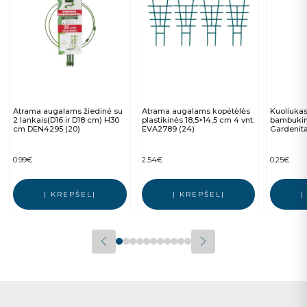
Atrama augalams žiedinė su
Atrama augalams kopėtėlės
Kuoliuka
2 lankais(D16 ir D18 cm) H30
plastikinės 18,5×14,5 cm 4 vnt.
bambukin
cm DEN4295 (20)
EVA2789 (24)
Gardenita
0.99
€
2.54
€
0.25
€
Į KREPŠELĮ
Į KREPŠELĮ
Į