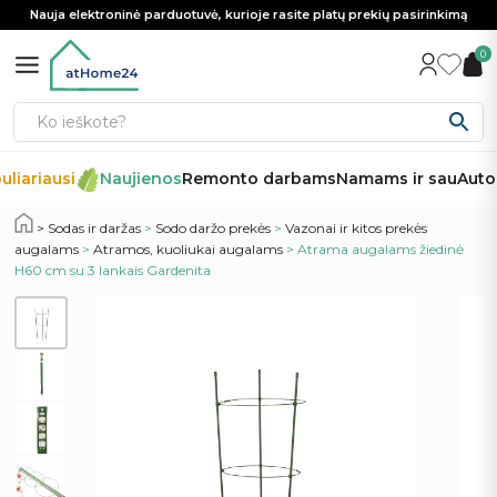
Nauja elektroninė parduotuvė, kurioje rasite platų prekių pasirinkimą
0
liariausi
Naujienos
Remonto darbams
Namams ir sau
Autom
Sodas ir daržas
>
Sodo daržo prekės
>
Vazonai ir kitos prekės
augalams
>
Atramos, kuoliukai augalams
> Atrama augalams žiedinė
H60 cm su 3 lankais Gardenita