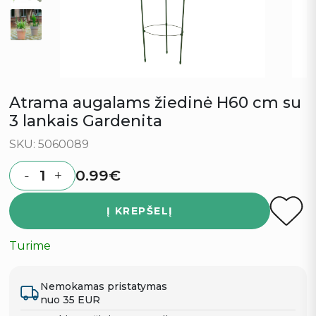
Atrama augalams žiedinė H60 cm su
3 lankais Gardenita
SKU: 5060089
0.99
€
-
+
Quantity
Į KREPŠELĮ
Turime
Nemokamas pristatymas
nuo 35 EUR