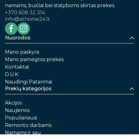
namams, buičiai bei statyboms skirtas prekes.
+370 608 32 314
info@athome24.lt
Nuorodos
Mano paskyra
Mano pamėgtos prekės
Kontaktai
D.U.K
Naudingi Patarimai
Prekių kategorijos
Akcijos
Naujienos
Populiariausi
Remonto darbams
Namams ir sau