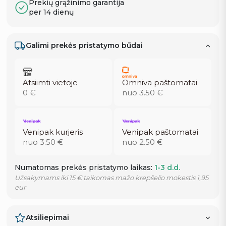
Prekių grąžinimo garantija
per 14 dienų
Galimi prekės pristatymo būdai
Atsiimti vietoje
Omniva paštomatai
0 €
nuo 3.50 €
Venipak kurjeris
Venipak paštomatai
nuo 3.50 €
nuo 2.50 €
Numatomas prekės pristatymo laikas:
1-3 d.d.
Užsakymams iki 15 € taikomas mažo krepšelio mokestis 1,95
eur
Atsiliepimai