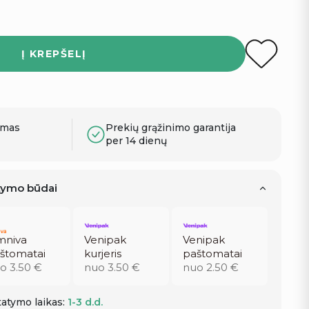
Į KREPŠELĮ
ymas
Prekių grąžinimo garantija
per 14 dienų
atymo būdai
niva
Venipak
Venipak
štomatai
kurjeris
paštomatai
o 3.50 €
nuo 3.50 €
nuo 2.50 €
atymo laikas:
1-3 d.d.