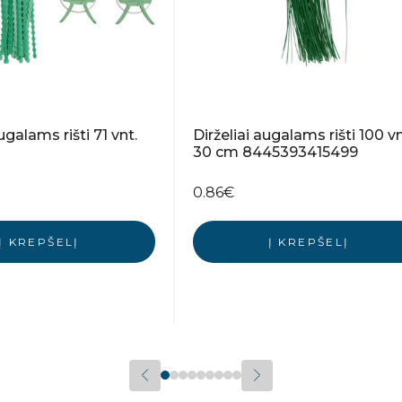
galams rišti 71 vnt.
Dirželiai augalams rišti 100 vn
30 cm 8445393415499
0.86
€
Į KREPŠELĮ
Į KREPŠELĮ