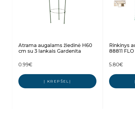
Atrama augalams žiedinė H60
Rinkinys au
cm su 3 lankais Gardenita
88811 FLO
0.99
€
5.80
€
Į KREPŠELĮ