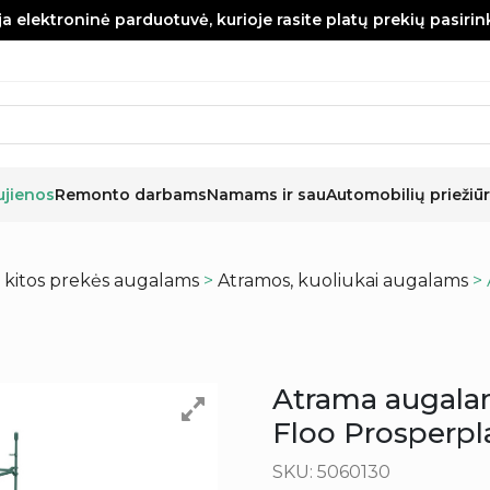
a elektroninė parduotuvė, kurioje rasite platų prekių pasiri
ujienos
Remonto darbams
Namams ir sau
Automobilių priežiūr
r kitos prekės augalams
>
Atramos, kuoliukai augalams
> 
Atrama augala
Floo Prosperpl
SKU: 5060130