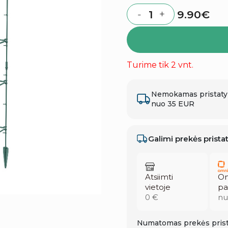
9.90
€
-
+
Quantity
Turime tik 2 vnt.
Nemokamas pristat
nuo 35 EUR
Galimi prekės prist
Atsiimti
Om
vietoje
pa
0 €
nu
Numatomas prekės prist