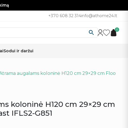
nkimą
+370 608 32 314
info@athome24.lt
0
ai
Sodui ir daržui
Atrama augalams koloninė H120 cm 29×29 cm Floo
ms koloninė H120 cm 29×29 cm
ast IFLS2-G851