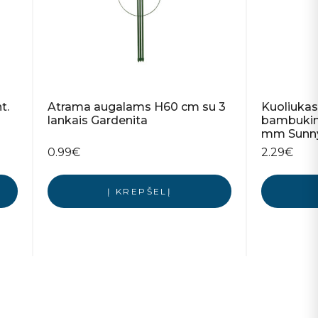
t.
Atrama augalams H60 cm su 3
Kuoliuka
lankais Gardenita
bambukini
mm Sunny
0.99
€
2.29
€
Į KREPŠELĮ