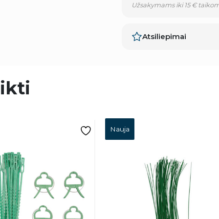
Užsakymams iki 15 € taikom
Atsiliepimai
ikti
Nauja