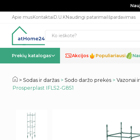
Nauj
Apie mus
Kontaktai
D.U.K
Naudingi patarimai
Išpardavimas
Prekių katalogas
Akcijos
Populiariausi
Na
%
Sodas ir daržas
>
Sodo daržo prekės
>
Vazonai i
Prosperplast IFLS2-G851