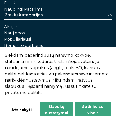
D.U.K
Naudingi Patarimai
Prekių kategorijos
Akcijos
Naujienos
Populiariausi
Remonto darbams
Namams ir sau
Siekdami pagerinti Jūsų naršymo kokybę,
Automobilių priežiūrai
statistiniais ir rinkodaros tikslais šioje svetainėje
Sodui ir daržui
naudojame slapukus (angl. „cookies“), kuriuos
Informacija
galite bet kada atšaukti pakeisdami savo interneto
naršyklės nustatymus ir ištrindami įrašytus
Apie mus
slapukus. Tęsdami naršymą Jūs sutinkate su
Prekių pirkimo – pardavimo taisyklės
privatumo politika
Prekių pristatymas ir atsiėmimas
Garantinis aptarnavimas ir prekių grąžinimas
Privatumo politika
Slapukų
Sutinku su
-
1
2
%
n
u
o
l
a
i
d
a
Atsisakyti
nustatymai
visais