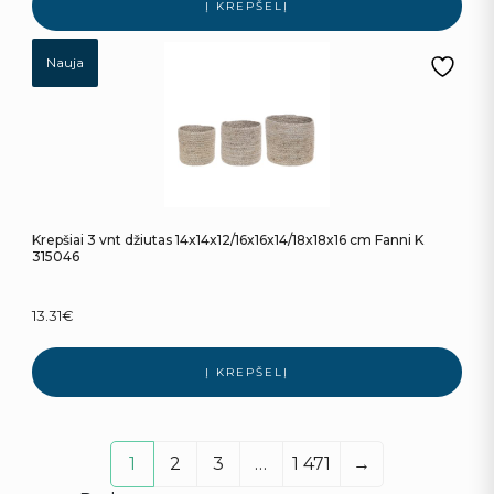
Į KREPŠELĮ
Nauja
Krepšiai 3 vnt džiutas 14x14x12/16x16x14/18x18x16 cm Fanni K
315046
13.31
€
Į KREPŠELĮ
1
2
3
…
1 471
→