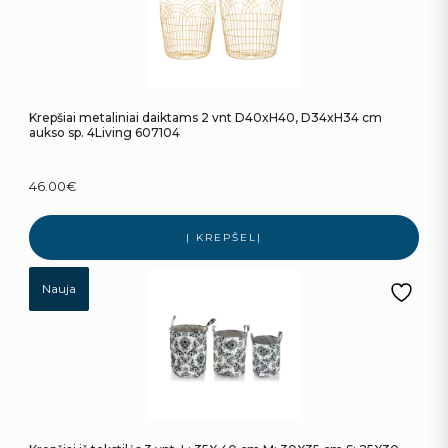
Krepšiai metaliniai daiktams 2 vnt D40xH40, D34xH34 cm
aukso sp. 4Living 607104
46.00
€
Į KREPŠELĮ
Nauja