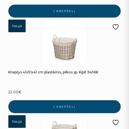
Į KREPŠELĮ
Nauja
Krepšys 41x51x41 cm plastikinis, pilkos sp. Kipit 94568
22.00
€
Į KREPŠELĮ
Nauja