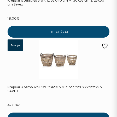
Krepšiai iš tekstilės 3 vnt. L: 35X 40 cm M: 30X35 cm S: 25X30
cm Savex
18.00
€
Į KREPŠELĮ
Nauja
Krepšiai iš bambuko L:37.5*36*31.5 M:31.5*31*29 S:27*27*25.5
SAVEX
42.00
€