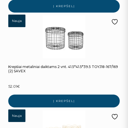
Į KREPŠELĮ
Nauja
Krepšiai metaliniai daiktams 2 vnt. 41.5*41.5*39.5 TOYJ18-167/169
(2) SAVEX
52.01
€
Į KREPŠELĮ
Nauja