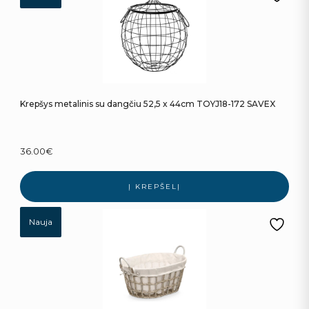
Krepšys metalinis su dangčiu 52,5 x 44cm TOYJ18-172 SAVEX
36.00
€
Į KREPŠELĮ
Nauja