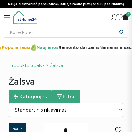
Nauja elektroninė parduotuvė, kurioje rasite platų prekių pasirinkimą
0
Populiariausi
Naujienos
Remonto darbams
Namams ir sau
A
Produkto Spalva > Žalsva
Žalsva
Kategorijos
Filtrai
Nauja