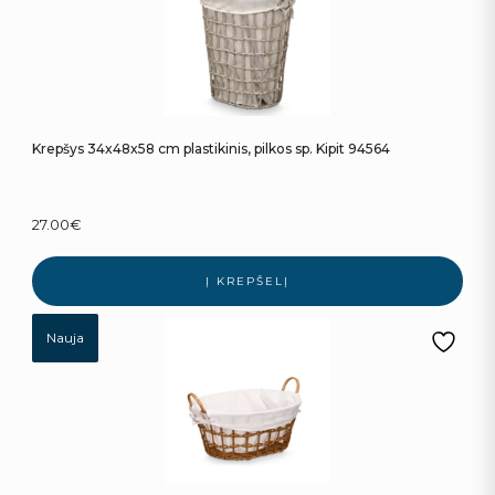
Krepšys 34x48x58 cm plastikinis, pilkos sp. Kipit 94564
27.00
€
Į KREPŠELĮ
Nauja