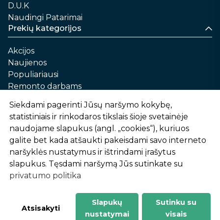
D.U.K
Naudingi Patarimai
Prekių kategorijos
Akcijos
Naujienos
Populiariausi
Remonto darbams
Namams ir sau
Siekdami pagerinti Jūsų naršymo kokybę,
Automobilių priežiūrai
statistiniais ir rinkodaros tikslais šioje svetainėje
Sodui ir daržui
naudojame slapukus (angl. „cookies“), kuriuos
Informacija
galite bet kada atšaukti pakeisdami savo interneto
naršyklės nustatymus ir ištrindami įrašytus
Apie mus
slapukus. Tęsdami naršymą Jūs sutinkate su
Prekių pirkimo – pardavimo taisyklės
privatumo politika
Prekių pristatymas ir atsiėmimas
Garantinis aptarnavimas ir prekių grąžinimas
Privatumo politika
Slapukų
Sutinku su
-
1
2
%
n
u
o
l
a
i
d
a
Atsisakyti
nustatymai
visais