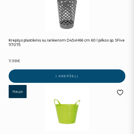
Krepšys plastikinis su rankenom D45xH66 cm 60 l pilkos sp. 5Five
117075
11.98
€
Į KREPŠELĮ
Nauja