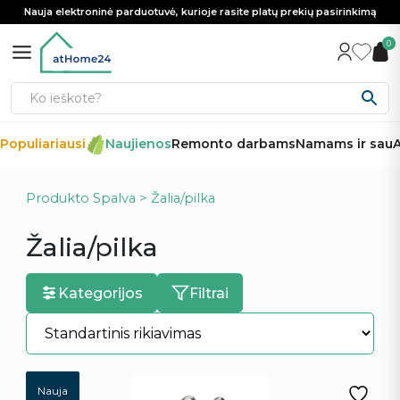
Nauja elektroninė parduotuvė, kurioje rasite platų prekių pasirinkimą
0
opuliariausi
Naujienos
Remonto darbams
Namams ir sau
Au
Produkto Spalva > Žalia/pilka
Žalia/pilka
Kategorijos
Filtrai
Nauja