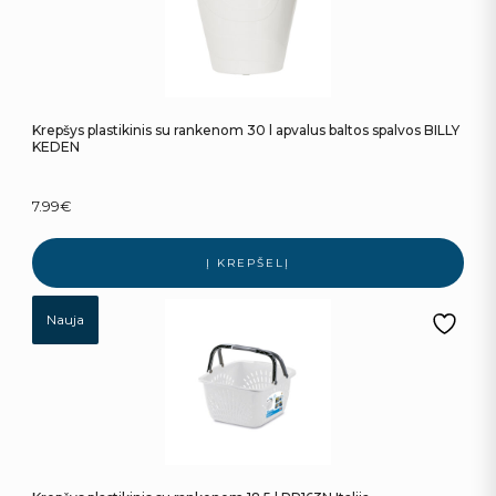
Krepšys plastikinis su rankenom 30 l apvalus baltos spalvos BILLY
KEDEN
7.99
€
Į KREPŠELĮ
Nauja