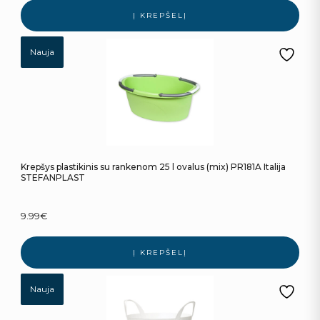
Į KREPŠELĮ
Nauja
Krepšys plastikinis su rankenom 25 l ovalus (mix) PR181A Italija
STEFANPLAST
9.99
€
Į KREPŠELĮ
Nauja