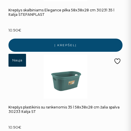
Krepšys skalbiniams Elegance pilka 58x38x28 cm 30231 35 l
Italija STEFANPLAST
10.90
€
Į KREPŠELĮ
Nauja
Krepšys plastikinis su rankenomis 35 l 58x38x28 cm žalia spalva
30233 Italija ST
10.90
€