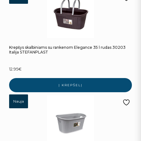
Krepšys skalbiniams su rankenom Elegance 35 l rudas 30203
Italija STEFANPLAST
12.95
€
Į KREPŠELĮ
Nauja