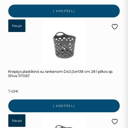
Į KREPŠELĮ
Nauja
Krepšys plastikinis su rankenom D40,5xH38 cm 28 l pilkos sp.
5Five 117067
7.49
€
Į KREPŠELĮ
Nauja