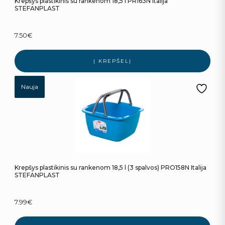
Krepšys plastikinis su rankenom 18,5 l PR163N Italija
STEFANPLAST
7.50
€
Į KREPŠELĮ
Nauja
Krepšys plastikinis su rankenom 18,5 l (3 spalvos) PRO158N Italija
STEFANPLAST
7.99
€