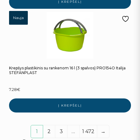
Į KREPŠELĮ
Nauja
Krepšys plastikinis su rankenom 16 l (3 spalvos) PRO154O Italija
STEFANPLAST
7.28
€
Į KREPŠELĮ
1
2
3
…
1 472
→