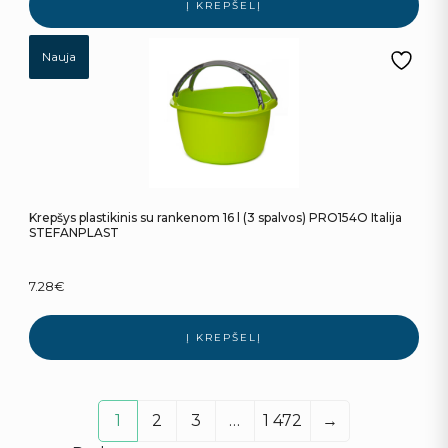
Į KREPŠELĮ
Nauja
Krepšys plastikinis su rankenom 16 l (3 spalvos) PRO154O Italija
STEFANPLAST
7.28
€
Į KREPŠELĮ
1
2
3
…
1 472
→