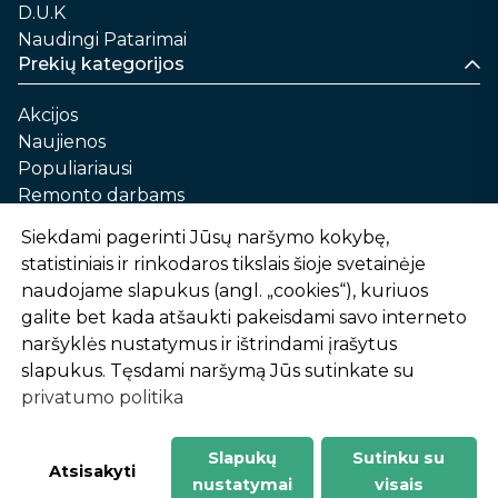
D.U.K
Naudingi Patarimai
Prekių kategorijos
Akcijos
Naujienos
Populiariausi
Remonto darbams
Namams ir sau
Siekdami pagerinti Jūsų naršymo kokybę,
Automobilių priežiūrai
statistiniais ir rinkodaros tikslais šioje svetainėje
Sodui ir daržui
naudojame slapukus (angl. „cookies“), kuriuos
Informacija
galite bet kada atšaukti pakeisdami savo interneto
naršyklės nustatymus ir ištrindami įrašytus
Apie mus
slapukus. Tęsdami naršymą Jūs sutinkate su
Prekių pirkimo – pardavimo taisyklės
privatumo politika
Prekių pristatymas ir atsiėmimas
Garantinis aptarnavimas ir prekių grąžinimas
Privatumo politika
Slapukų
Sutinku su
-
1
2
%
n
u
o
l
a
i
d
a
Atsisakyti
nustatymai
visais