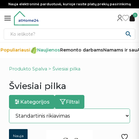
Nauja elektroninė parduotuvė, kurioje rasite platų prekių pasirinkimą
0
Populiariausi
Naujienos
Remonto darbams
Namams ir sau
A
Produkto Spalva > Šviesiai pilka
Šviesiai pilka
Kategorijos
Filtrai
Nauja