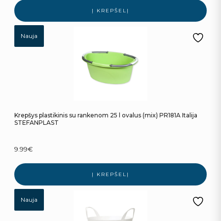
Į KREPŠELĮ
Nauja
Krepšys plastikinis su rankenom 25 l ovalus (mix) PR181A Italija
STEFANPLAST
9.99
€
Į KREPŠELĮ
Nauja