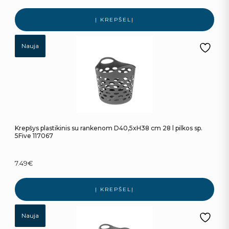
Į KREPŠELĮ
Nauja
Krepšys plastikinis su rankenom D40,5xH38 cm 28 l pilkos sp.
5Five 117067
7.49
€
Į KREPŠELĮ
Nauja