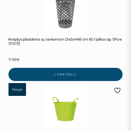
Krepšys plastikinis su rankenom D45xH66 cm 60 l pilkos sp. 5Five
117075
11.98
€
Į KREPŠELĮ
Nauja