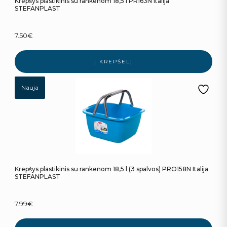
Krepšys plastikinis su rankenom 18,5 l PR163N Italija
STEFANPLAST
7.50
€
Į KREPŠELĮ
Nauja
Krepšys plastikinis su rankenom 18,5 l (3 spalvos) PRO158N Italija
STEFANPLAST
7.99
€