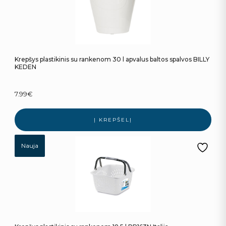
Krepšys plastikinis su rankenom 30 l apvalus baltos spalvos BILLY
KEDEN
7.99
€
Į KREPŠELĮ
Nauja