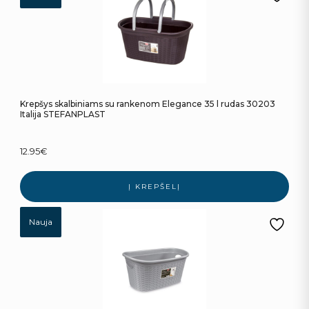
Krepšys skalbiniams su rankenom Elegance 35 l rudas 30203
Italija STEFANPLAST
12.95
€
Į KREPŠELĮ
Nauja