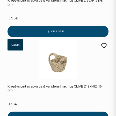
Krepšys pintas apvalus iš vandens hiacintų CLIVE D26xH15 (18)
cm
13.95
€
Į KREPŠELĮ
Nauja
Krepšys pintas apvalus iš vandens hiacintų CLIVE D18xH12 (16)
cm
8.49
€