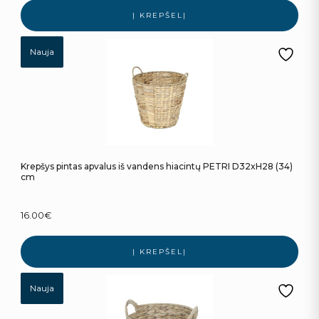
Į KREPŠELĮ
Nauja
Krepšys pintas apvalus iš vandens hiacintų PETRI D32xH28 (34)
cm
16.00
€
Į KREPŠELĮ
Nauja