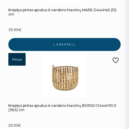
Krepšys pintas apvalus iš vandens hiacintų MARE D44xH45 (51)
cm
39.99
€
Į KREPŠELĮ
Nauja
Krepšys pintas apvalus iš vandens hiacintų BORSO D44xH30.5
(36.5) cm
29.95
€