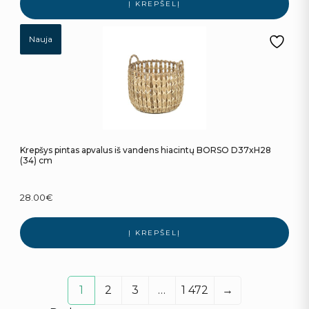
Į KREPŠELĮ
Nauja
Krepšys pintas apvalus iš vandens hiacintų BORSO D37xH28
(34) cm
28.00
€
Į KREPŠELĮ
1
2
3
…
1 472
→