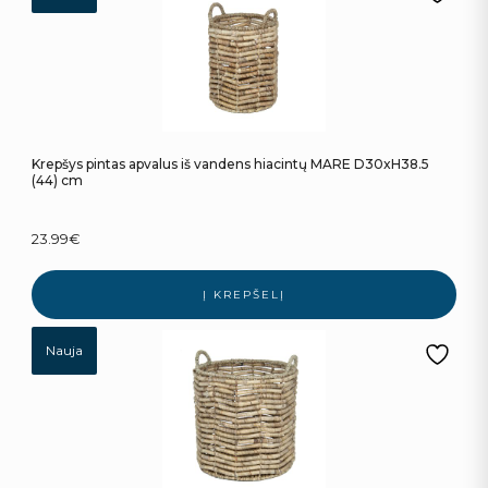
Krepšys pintas apvalus iš vandens hiacintų MARE D30xH38.5
(44) cm
23.99
€
Į KREPŠELĮ
Nauja