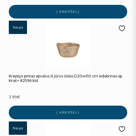
Į KREPŠELĮ
Nauja
Krepšys pintas apvalus iš jūros žolės D20xH10 cm sidabrinės sp.
Krist+ 82596 kld
3.99
€
Į KREPŠELĮ
Nauja