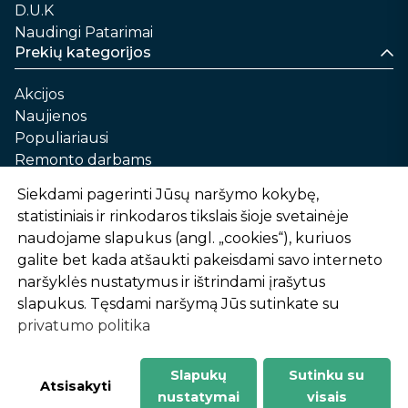
D.U.K
Naudingi Patarimai
Prekių kategorijos
Akcijos
Naujienos
Populiariausi
Remonto darbams
Namams ir sau
Siekdami pagerinti Jūsų naršymo kokybę,
Automobilių priežiūrai
statistiniais ir rinkodaros tikslais šioje svetainėje
Sodui ir daržui
naudojame slapukus (angl. „cookies“), kuriuos
Informacija
galite bet kada atšaukti pakeisdami savo interneto
naršyklės nustatymus ir ištrindami įrašytus
Apie mus
slapukus. Tęsdami naršymą Jūs sutinkate su
Prekių pirkimo – pardavimo taisyklės
privatumo politika
Prekių pristatymas ir atsiėmimas
Garantinis aptarnavimas ir prekių grąžinimas
Privatumo politika
Slapukų
Sutinku su
-
1
2
%
n
u
o
l
a
i
d
a
Atsisakyti
nustatymai
visais