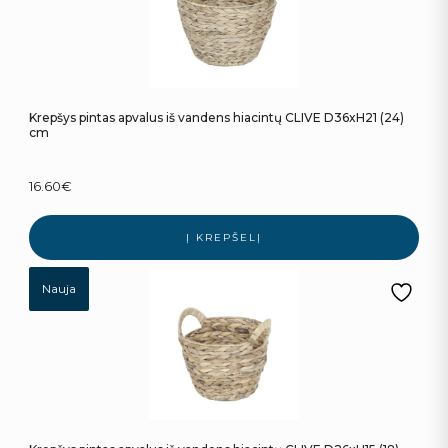
Krepšys pintas apvalus iš vandens hiacintų CLIVE D36xH21 (24)
cm
16.60
€
Į KREPŠELĮ
Nauja