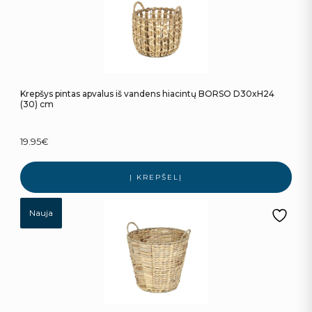
Krepšys pintas apvalus iš vandens hiacintų BORSO D30xH24
(30) cm
19.95
€
Į KREPŠELĮ
Nauja