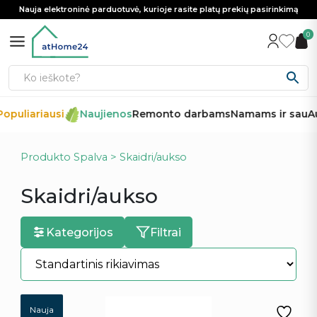
Nauja elektroninė parduotuvė, kurioje rasite platų prekių pasirinkimą
0
opuliariausi
Naujienos
Remonto darbams
Namams ir sau
Au
Produkto Spalva > Skaidri/aukso
Skaidri/aukso
Kategorijos
Filtrai
Nauja