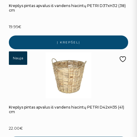
Krepšys pintas apvalus iš vandens hiacintų PETRI D37xH32 (38)
cm
19.95
€
Į KREPŠELĮ
Nauja
Krepšys pintas apvalus iš vandens hiacintų PETRI D42xH35 (41)
cm
22.00
€