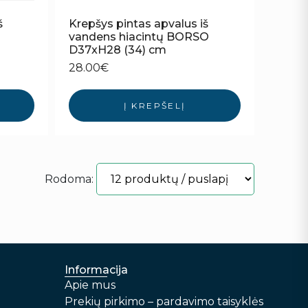
š
Krepšys pintas apvalus iš
vandens hiacintų BORSO
D37xH28 (34) cm
28.00
€
Į KREPŠELĮ
Rodoma:
Informacija
Apie mus
Prekių pirkimo – pardavimo taisyklės