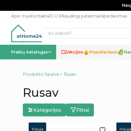
Nauj
Apie mus
Kontaktai
D.U.K
Naudingi patarimai
Išpardavimas
Prekių katalogas
Akcijos
Populiariausi
Na
%
Produkto Spalva > Rusav
Rusav
Kategorijos
Filtrai
Nauja
Nauja