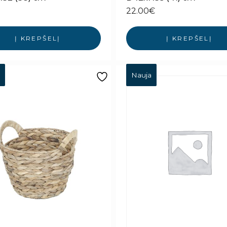
22.00
€
Į KREPŠELĮ
Į KREPŠELĮ
Nauja