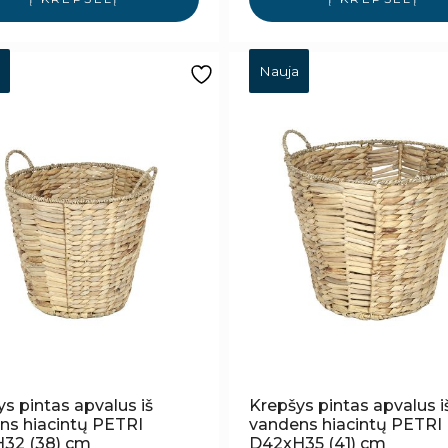
Nauja
s pintas apvalus iš
Krepšys pintas apvalus i
ns hiacintų PETRI
vandens hiacintų PETRI
32 (38) cm
D42xH35 (41) cm