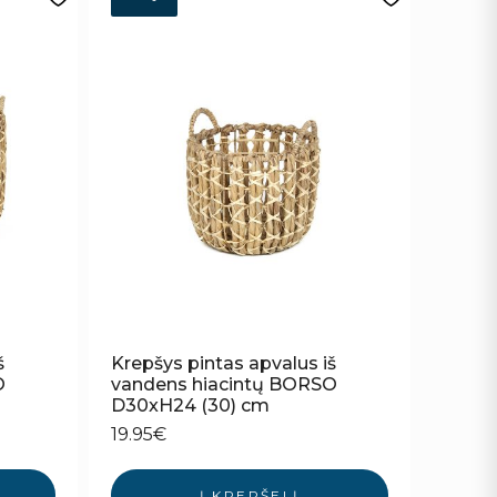
š
Krepšys pintas apvalus iš
O
vandens hiacintų BORSO
D30xH24 (30) cm
19.95
€
Į KREPŠELĮ