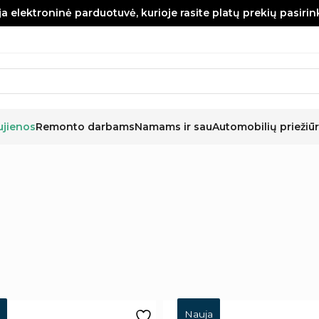
a elektroninė parduotuvė, kurioje rasite platų prekių pasiri
ujienos
Remonto darbams
Namams ir sau
Automobilių priežiūr
Nauja