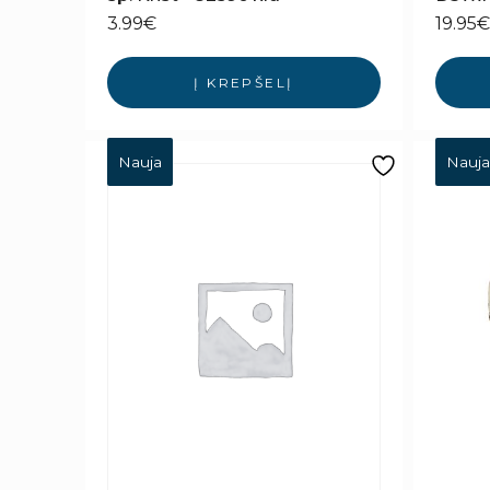
3.99
€
19.95
€
Į KREPŠELĮ
Nauja
Nauja