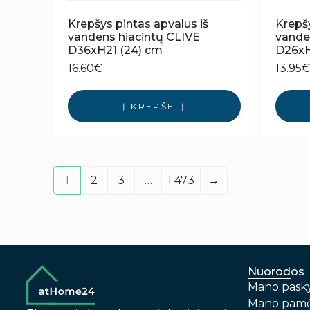
Krepšys pintas apvalus iš
Krepšy
vandens hiacintų CLIVE
vande
D36xH21 (24) cm
D26xH
16.60
€
13.95
€
Į KREPŠELĮ
1
2
3
…
1 473
→
Nuorodos
Mano pask
Mano pamė