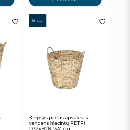
Nauja
š
Krepšys pintas apvalus iš
vandens hiacintų PETRI
D32xH28 (34) cm