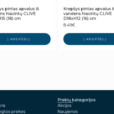
s pintas apvalus iš
Krepšys pintas apvalus i
ns hiacintų CLIVE
vandens hiacintų CLIVE
15 (18) cm
D18xH12 (16) cm
8.49
€
Į KREPŠELĮ
Į KREPŠELĮ
Prekių kategorijos
yra
Akcijos
gtos prekės
Naujienos