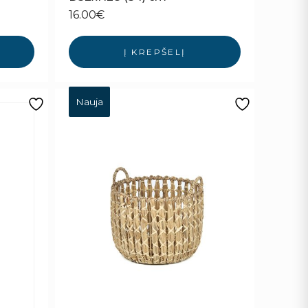
16.00
€
Į KREPŠELĮ
Nauja