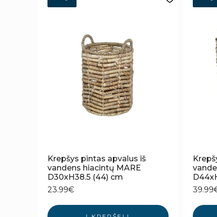
Krepšys pintas apvalus iš
Krepšy
vandens hiacintų MARE
vande
D30xH38.5 (44) cm
D44xH
23.99
€
39.99
Į KREPŠELĮ