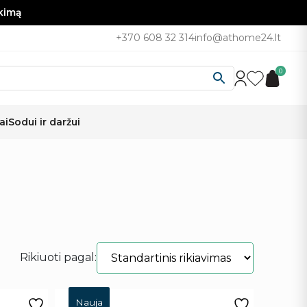
nkimą
+370 608 32 314
info@athome24.lt
0
ai
Sodui ir daržui
Rikiuoti pagal:
Nauja