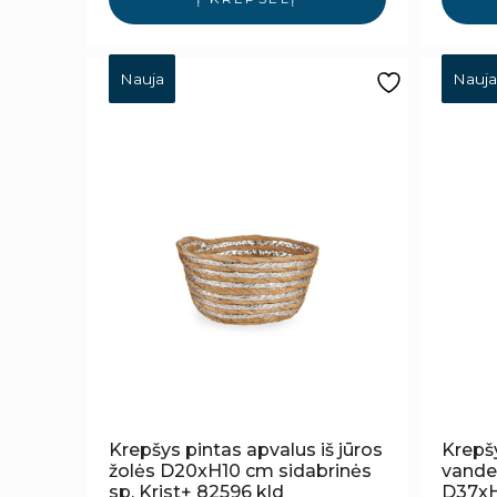
Nauja
Nauja
Krepšys pintas apvalus iš jūros
Krepšy
žolės D20xH10 cm sidabrinės
vande
sp. Krist+ 82596 kld
D37xH