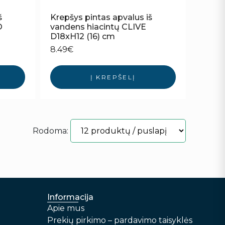
š
Krepšys pintas apvalus iš
O
vandens hiacintų CLIVE
D18xH12 (16) cm
8.49
€
Į KREPŠELĮ
Rodoma:
Informacija
Apie mus
Prekių pirkimo – pardavimo taisyklės