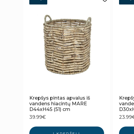
Krepšys pintas apvalus iš
Krepšy
vandens hiacintų MARE
vande
D44xH45 (51) cm
D30xH
39.99
€
23.99
Į KREPŠELĮ