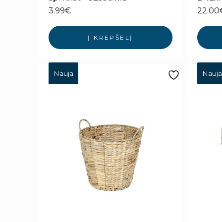
3.99
€
22.00
Į KREPŠELĮ
Nauja
Nauja