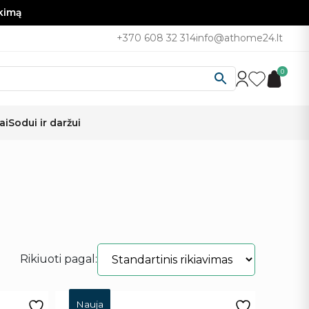
nkimą
+370 608 32 314
info@athome24.lt
0
ai
Sodui ir daržui
Rikiuoti pagal:
Nauja