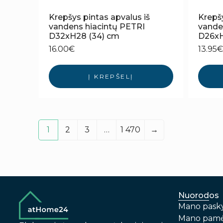
Krepšys pintas apvalus iš
Krepšy
vandens hiacintų PETRI
vande
D32xH28 (34) cm
D26xH
16.00
€
13.95
€
Į KREPŠELĮ
1
2
3
…
1 470
→
Nuorodos
Mano pask
Mano pamė