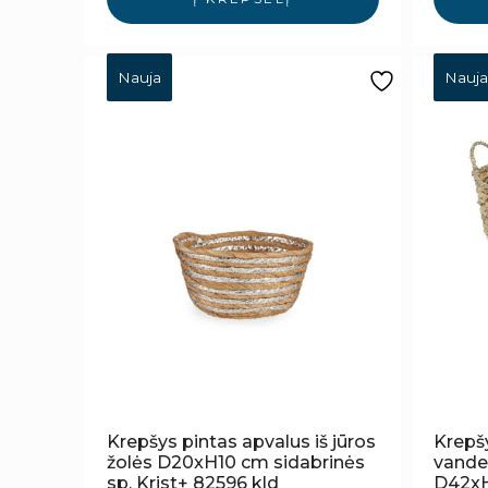
Nauja
Nauja
Krepšys pintas apvalus iš jūros
Krepšy
žolės D20xH10 cm sidabrinės
vande
sp. Krist+ 82596 kld
D42xH