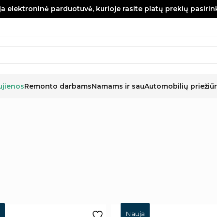
a elektroninė parduotuvė, kurioje rasite platų prekių pasiri
ujienos
Remonto darbams
Namams ir sau
Automobilių priežiūr
Nauja