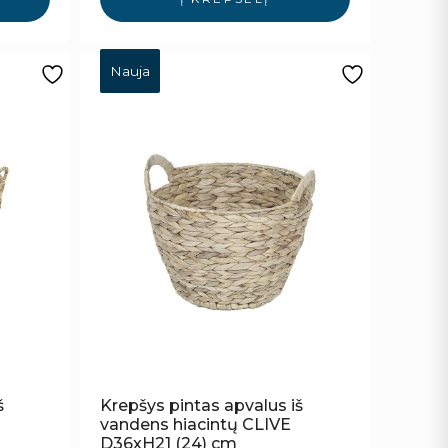
Nauja
š
Krepšys pintas apvalus iš
vandens hiacintų CLIVE
D36xH21 (24) cm