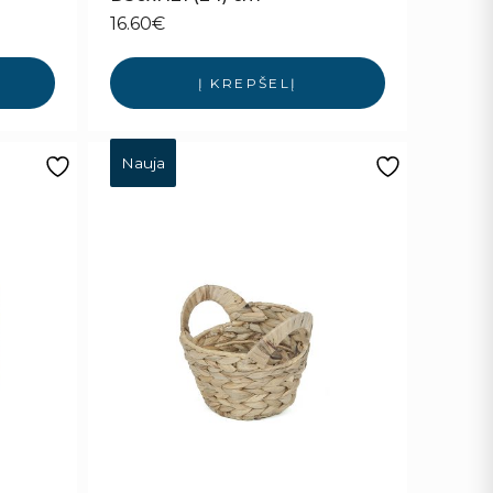
16.60
€
Į KREPŠELĮ
Nauja