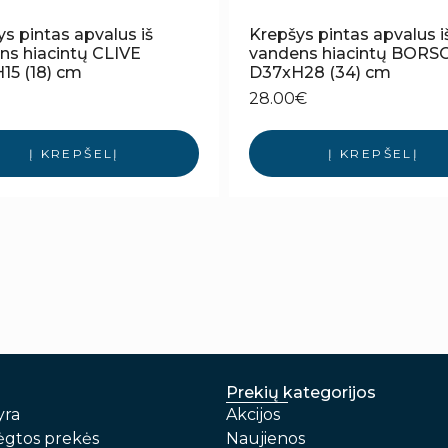
s pintas apvalus iš
Krepšys pintas apvalus i
ns hiacintų CLIVE
vandens hiacintų BORS
15 (18) cm
D37xH28 (34) cm
28.00
€
Į KREPŠELĮ
Į KREPŠELĮ
Prekių kategorijos
yra
Akcijos
gtos prekės
Naujienos