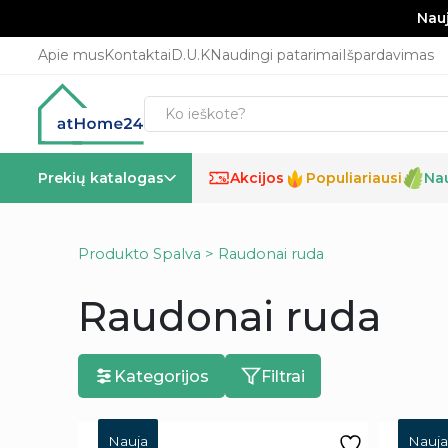
Nauj
Apie mus
Kontaktai
D.U.K
Naudingi patarimai
Išpardavimas
Prekių katalogas
Akcijos
Populiariausi
Na
%
Produkto Spalva > Raudonai ruda
Raudonai ruda
Kategorijos
Filtrai
Nauja
Nauja