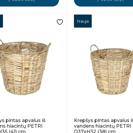
Nauja
s pintas apvalus iš
Krepšys pintas apvalus i
ns hiacintų PETRI
vandens hiacintų PETRI
35 (41) cm
D37xH32 (38) cm