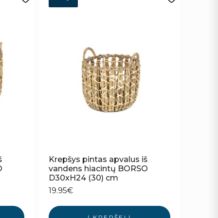
š
Krepšys pintas apvalus iš
O
vandens hiacintų BORSO
D30xH24 (30) cm
19.95
€
Į KREPŠELĮ