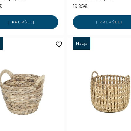
€
19.95
€
Į KREPŠELĮ
Į KREPŠELĮ
Nauja