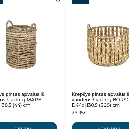
s pintas apvalus iš
Krepšys pintas apvalus i
ns hiacintų MARE
vandens hiacintų BORS
38.5 (44) cm
D44xH30.5 (36.5) cm
€
29.95
€
Į KREPŠELĮ
Į KREPŠELĮ