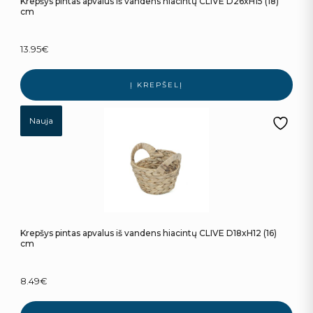
Krepšys pintas apvalus iš vandens hiacintų CLIVE D26xH15 (18)
cm
13.95
€
Į KREPŠELĮ
Nauja
Krepšys pintas apvalus iš vandens hiacintų CLIVE D18xH12 (16)
cm
8.49
€