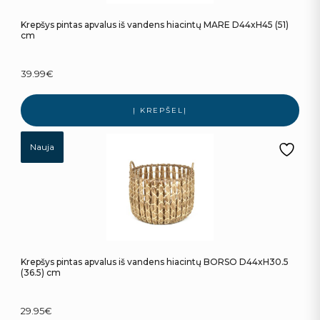
Krepšys pintas apvalus iš vandens hiacintų MARE D44xH45 (51)
cm
39.99
€
Į KREPŠELĮ
Nauja
Krepšys pintas apvalus iš vandens hiacintų BORSO D44xH30.5
(36.5) cm
29.95
€