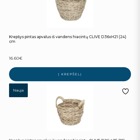
Krepšys pintas apvalus iš vandens hiacintų CLIVE D36xH21 (24)
cm
16.60
€
Į KREPŠELĮ
Nauja