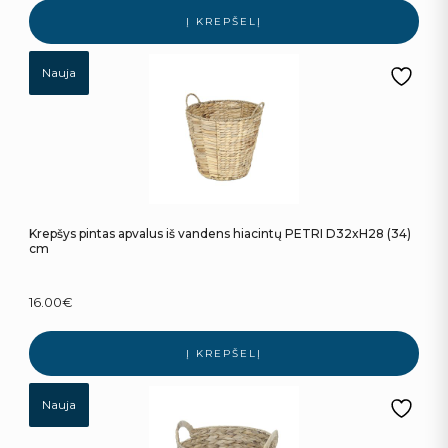
Į KREPŠELĮ
Nauja
Krepšys pintas apvalus iš vandens hiacintų PETRI D32xH28 (34)
cm
16.00
€
Į KREPŠELĮ
Nauja