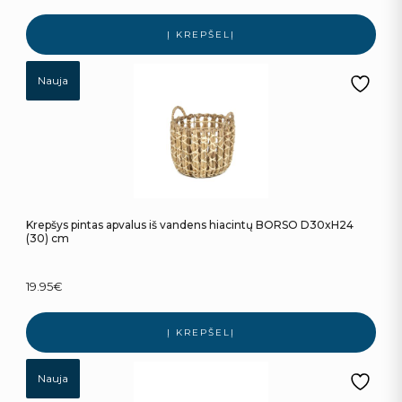
Į KREPŠELĮ
Nauja
Krepšys pintas apvalus iš vandens hiacintų BORSO D30xH24
(30) cm
19.95
€
Į KREPŠELĮ
Nauja