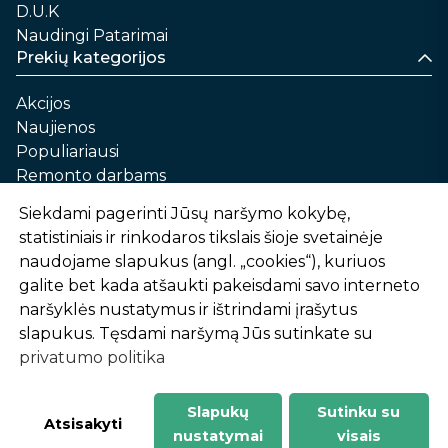
D.U.K
Naudingi Patarimai
Prekių kategorijos
Akcijos
Naujienos
Populiariausi
Remonto darbams
Namams ir sau
Siekdami pagerinti Jūsų naršymo kokybę,
Automobilių priežiūrai
statistiniais ir rinkodaros tikslais šioje svetainėje
Sodui ir daržui
naudojame slapukus (angl. „cookies“), kuriuos
Informacija
galite bet kada atšaukti pakeisdami savo interneto
naršyklės nustatymus ir ištrindami įrašytus
Apie mus
slapukus. Tęsdami naršymą Jūs sutinkate su
Prekių pirkimo – pardavimo taisyklės
privatumo politika
Prekių pristatymas ir atsiėmimas
Garantinis aptarnavimas ir prekių grąžinimas
Privatumo politika
Slapukų
Sutinku su
-
1
2
%
n
u
o
l
a
i
d
a
Atsisakyti
nustatymai
visais