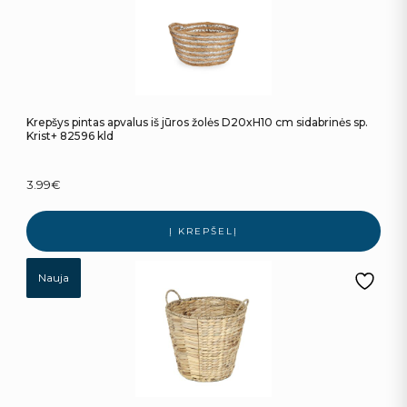
Krepšys pintas apvalus iš jūros žolės D20xH10 cm sidabrinės sp.
Krist+ 82596 kld
3.99
€
Į KREPŠELĮ
Nauja