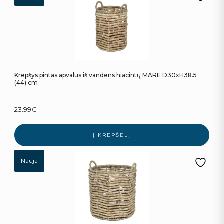
Krepšys pintas apvalus iš vandens hiacintų MARE D30xH38.5
(44) cm
23.99
€
Į KREPŠELĮ
Nauja