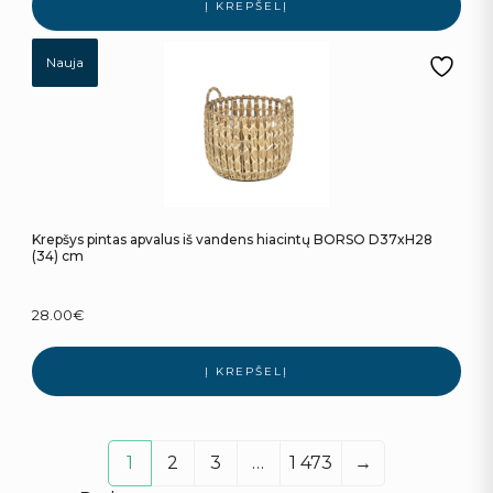
Į KREPŠELĮ
Nauja
Krepšys pintas apvalus iš vandens hiacintų BORSO D37xH28
(34) cm
28.00
€
Į KREPŠELĮ
1
2
3
…
1 473
→