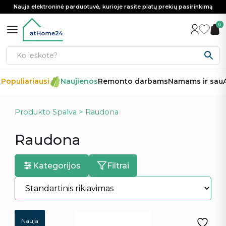
Nauja elektroninė parduotuvė, kurioje rasite platų prekių pasirinkimą
0
Populiariausi
Naujienos
Remonto darbams
Namams ir sau
A
Produkto Spalva > Raudona
Raudona
Kategorijos
Filtrai
Nauja