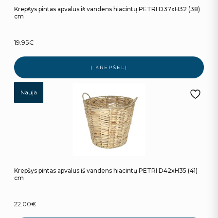
Krepšys pintas apvalus iš vandens hiacintų PETRI D37xH32 (38)
cm
19.95
€
Į KREPŠELĮ
Nauja
Krepšys pintas apvalus iš vandens hiacintų PETRI D42xH35 (41)
cm
22.00
€