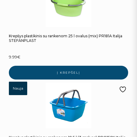
Krepšys plastikinis su rankenom 25 l ovalus (mix) PR181A Italija
STEFANPLAST
9.99
€
Į KREPŠELĮ
Nauja