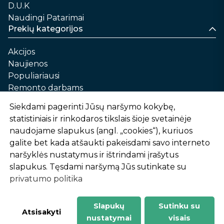
D.U.K
Naudingi Patarimai
Prekių kategorijos
Akcijos
Naujienos
Populiariausi
Remonto darbams
Namams ir sau
Siekdami pagerinti Jūsų naršymo kokybę,
Automobilių priežiūrai
statistiniais ir rinkodaros tikslais šioje svetainėje
Sodui ir daržui
naudojame slapukus (angl. „cookies“), kuriuos
Informacija
galite bet kada atšaukti pakeisdami savo interneto
naršyklės nustatymus ir ištrindami įrašytus
Apie mus
slapukus. Tęsdami naršymą Jūs sutinkate su
Prekių pirkimo – pardavimo taisyklės
privatumo politika
Prekių pristatymas ir atsiėmimas
Garantinis aptarnavimas ir prekių grąžinimas
Privatumo politika
Slapukų
Sutinku su
-
1
2
%
n
u
o
l
a
i
d
a
Atsisakyti
nustatymai
visais