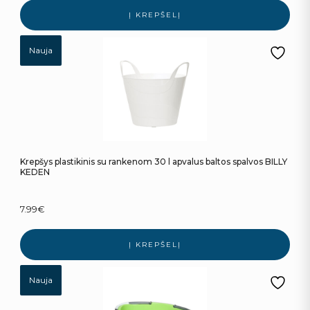
Į KREPŠELĮ
Nauja
Krepšys plastikinis su rankenom 30 l apvalus baltos spalvos BILLY
KEDEN
7.99
€
Į KREPŠELĮ
Nauja