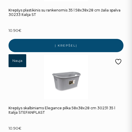
Krepšys plastikinis su rankenomis 35 l 58x38x28 cm žalia spalva
30233 Italija ST
10.90
€
Į KREPŠELĮ
Nauja
Krepšys skalbiniams Elegance pilka 58x38x28 cm 30231 35 l
Italija STEFANPLAST
10.90
€