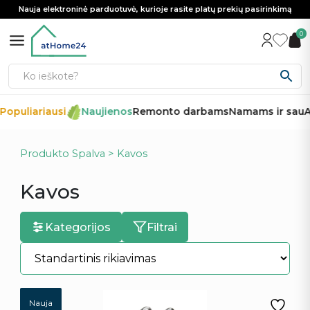
Nauja elektroninė parduotuvė, kurioje rasite platų prekių pasirinkimą
0
opuliariausi
Naujienos
Remonto darbams
Namams ir sau
Au
Produkto Spalva > Kavos
Kavos
Kategorijos
Filtrai
Nauja