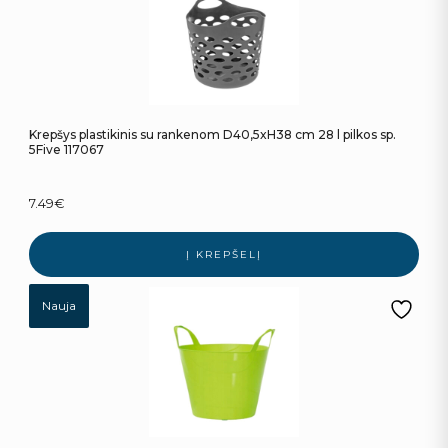
Krepšys plastikinis su rankenom D40,5xH38 cm 28 l pilkos sp.
5Five 117067
7.49
€
Į KREPŠELĮ
Nauja