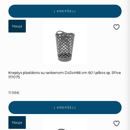
Į KREPŠELĮ
Nauja
Krepšys plastikinis su rankenom D45xH66 cm 60 l pilkos sp. 5Five
117075
11.98
€
Į KREPŠELĮ
Nauja