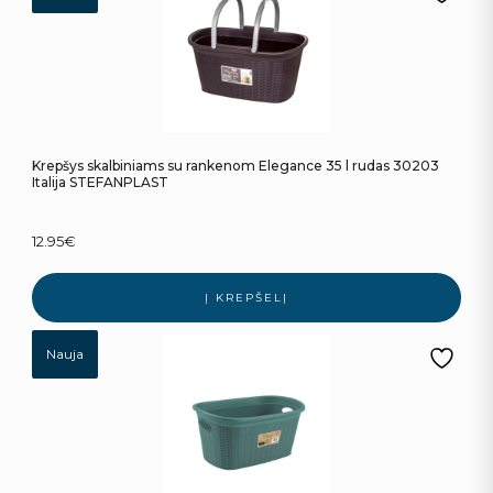
Krepšys skalbiniams su rankenom Elegance 35 l rudas 30203
Italija STEFANPLAST
12.95
€
Į KREPŠELĮ
Nauja