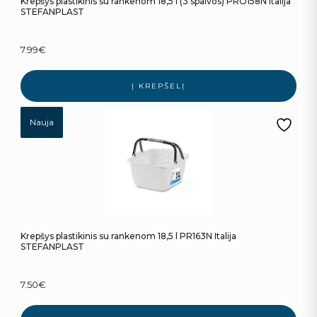
Krepšys plastikinis su rankenom 18,5 l (3 spalvos) PRO158N Italija
STEFANPLAST
7.99
€
Į KREPŠELĮ
Nauja
Krepšys plastikinis su rankenom 18,5 l PR163N Italija
STEFANPLAST
7.50
€