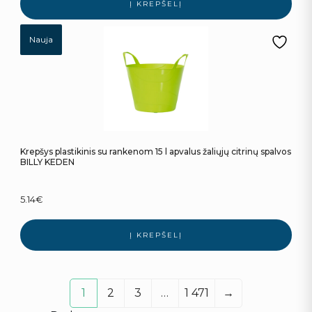
Į KREPŠELĮ
Nauja
Krepšys plastikinis su rankenom 15 l apvalus žaliųjų citrinų spalvos
BILLY KEDEN
5.14
€
Į KREPŠELĮ
1
2
3
…
1 471
→