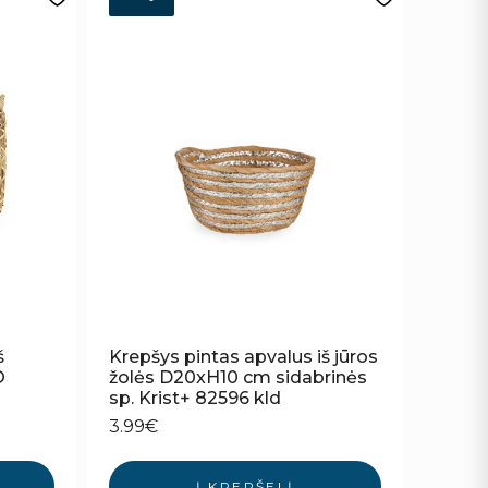
š
Krepšys pintas apvalus iš jūros
O
žolės D20xH10 cm sidabrinės
sp. Krist+ 82596 kld
3.99
€
Į KREPŠELĮ