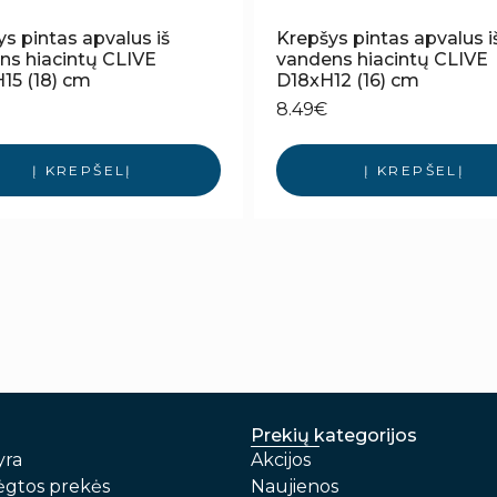
s pintas apvalus iš
Krepšys pintas apvalus i
ns hiacintų CLIVE
vandens hiacintų CLIVE
15 (18) cm
D18xH12 (16) cm
8.49
€
Į KREPŠELĮ
Į KREPŠELĮ
Prekių kategorijos
yra
Akcijos
gtos prekės
Naujienos