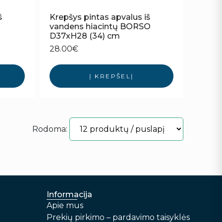
š
Krepšys pintas apvalus iš
vandens hiacintų BORSO
D37xH28 (34) cm
28.00
€
Į KREPŠELĮ
Rodoma:
Informacija
Apie mus
Prekių pirkimo – pardavimo taisyklės