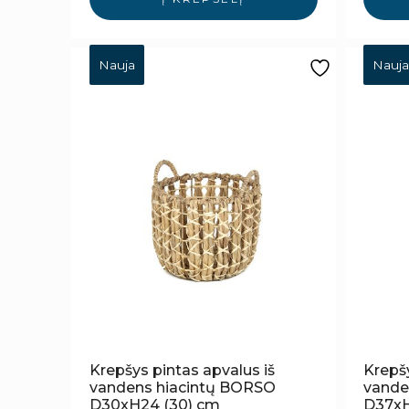
Nauja
Nauja
Krepšys pintas apvalus iš
Krepšy
vandens hiacintų BORSO
vande
D30xH24 (30) cm
D37xH