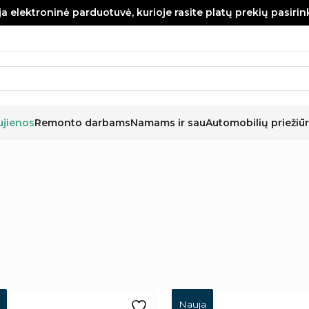
a elektroninė parduotuvė, kurioje rasite platų prekių pasiri
ujienos
Remonto darbams
Namams ir sau
Automobilių priežiūr
Nauja