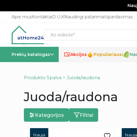
Nauj
Apie mus
Kontaktai
D.U.K
Naudingi patarimai
Išpardavimas
Prekių katalogas
Akcijos
Populiariausi
Na
%
Produkto Spalva > Juoda/raudona
Juoda/raudona
Kategorijos
Filtrai
Nauja
Nauja