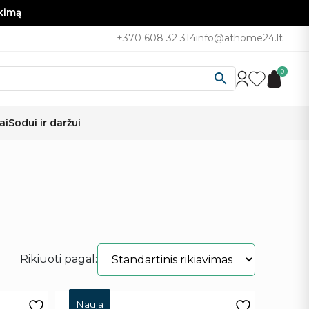
nkimą
+370 608 32 314
info@athome24.lt
0
ai
Sodui ir daržui
Rikiuoti pagal:
Nauja