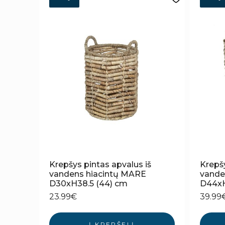
Krepšys pintas apvalus iš
Krepšy
vandens hiacintų MARE
vande
D30xH38.5 (44) cm
D44xH
23.99
€
39.99
Į KREPŠELĮ