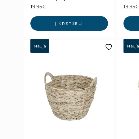
19.95
€
19.95
€
Į KREPŠELĮ
Nauja
Nauja