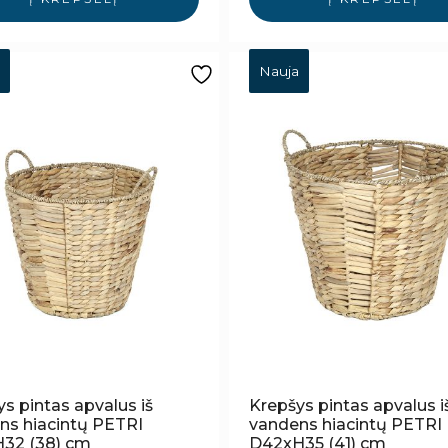
Nauja
s pintas apvalus iš
Krepšys pintas apvalus i
ns hiacintų PETRI
vandens hiacintų PETRI
32 (38) cm
D42xH35 (41) cm