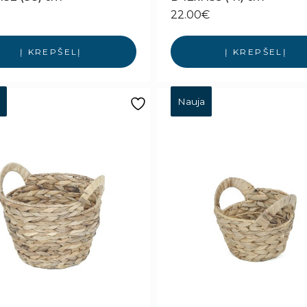
22.00
€
Į KREPŠELĮ
Į KREPŠELĮ
Nauja