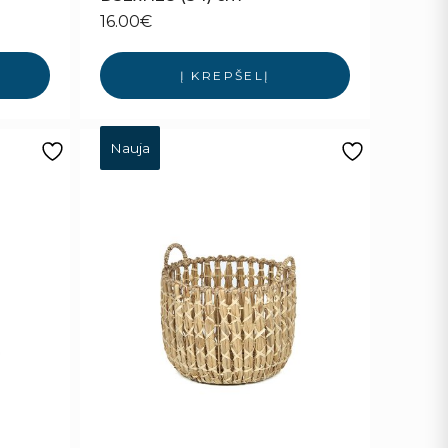
16.00
€
Į KREPŠELĮ
Nauja