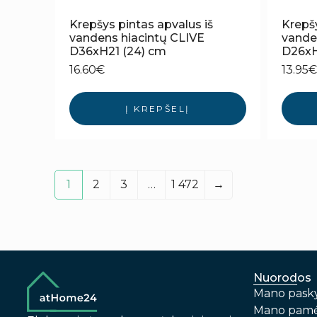
Krepšys pintas apvalus iš
Krepšy
vandens hiacintų CLIVE
vande
D36xH21 (24) cm
D26xH
16.60
€
13.95
€
Į KREPŠELĮ
1
2
3
…
1 472
→
Nuorodos
Mano pask
Mano pamė