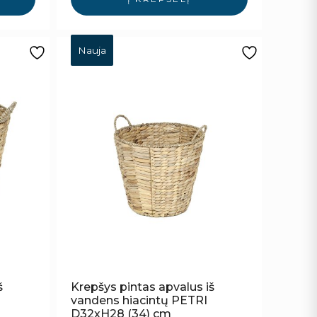
Nauja
š
Krepšys pintas apvalus iš
vandens hiacintų PETRI
D32xH28 (34) cm