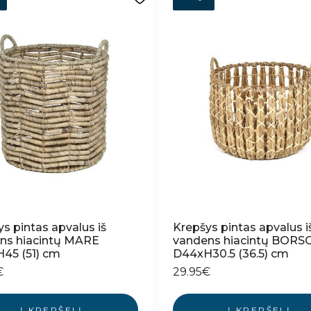
s pintas apvalus iš
Krepšys pintas apvalus i
ns hiacintų MARE
vandens hiacintų BORS
45 (51) cm
D44xH30.5 (36.5) cm
€
29.95
€
Į KREPŠELĮ
Į KREPŠELĮ