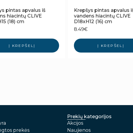
s pintas apvalus iš
Krepšys pintas apvalus i
ns hiacintų CLIVE
vandens hiacintų CLIVE
15 (18) cm
D18xH12 (16) cm
8.49
€
Į KREPŠELĮ
Į KREPŠELĮ
Prekių kategorijos
yra
Akcijos
gtos prekės
Naujienos