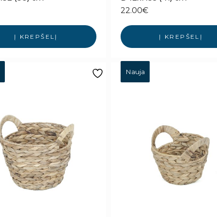
22.00
€
Į KREPŠELĮ
Į KREPŠELĮ
Nauja