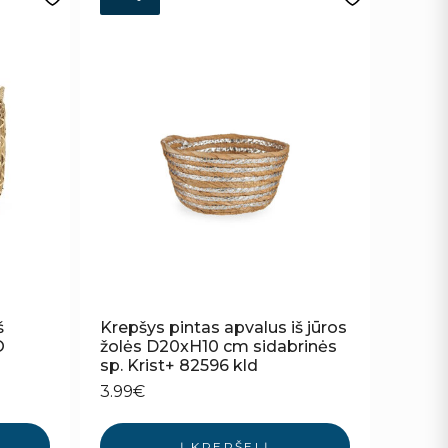
š
Krepšys pintas apvalus iš jūros
O
žolės D20xH10 cm sidabrinės
sp. Krist+ 82596 kld
3.99
€
Į KREPŠELĮ