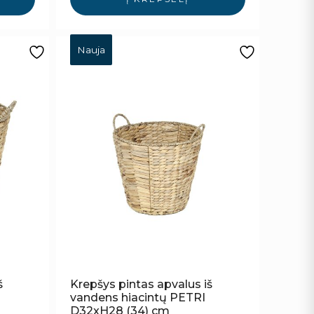
Nauja
š
Krepšys pintas apvalus iš
vandens hiacintų PETRI
D32xH28 (34) cm