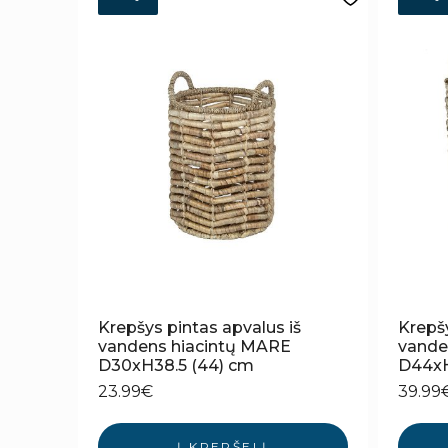
Krepšys pintas apvalus iš
Krepšy
vandens hiacintų MARE
vande
D30xH38.5 (44) cm
D44xH
23.99
€
39.99
Į KREPŠELĮ