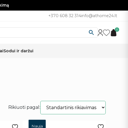
nkimą
+370 608 32 314
info@athome24.lt
0
ai
Sodui ir daržui
Rikiuoti pagal:
Nauja