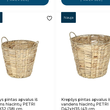
Nauja
s pintas apvalus iš
Krepšys pintas apvalus i
ns hiacintų PETRI
vandens hiacintų PETRI
32 (38) cm
D42xH35 (41) cm