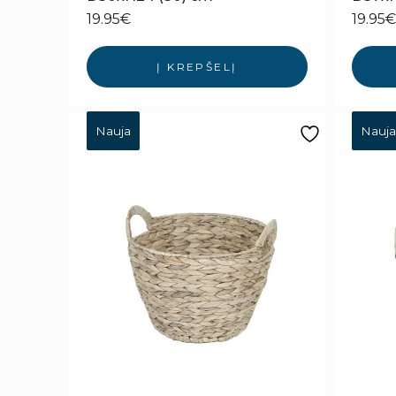
19.95
€
19.95
€
Į KREPŠELĮ
Nauja
Nauja