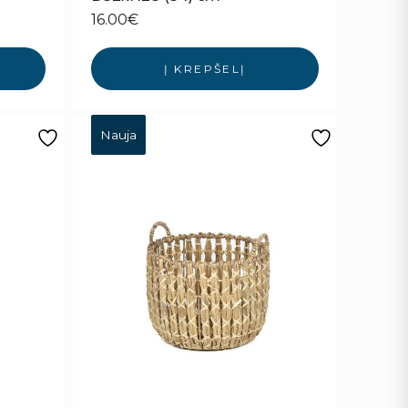
16.00
€
Į KREPŠELĮ
Nauja