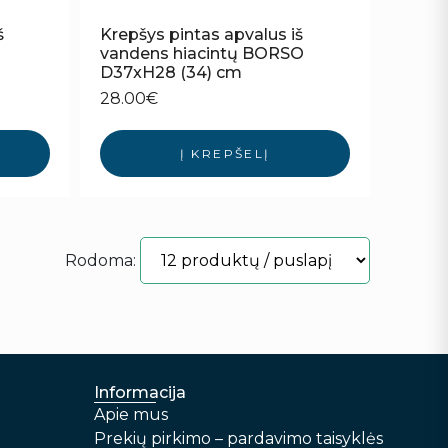
š
Krepšys pintas apvalus iš
vandens hiacintų BORSO
D37xH28 (34) cm
28.00
€
Į KREPŠELĮ
Rodoma:
Informacija
Apie mus
Prekių pirkimo – pardavimo taisyklės