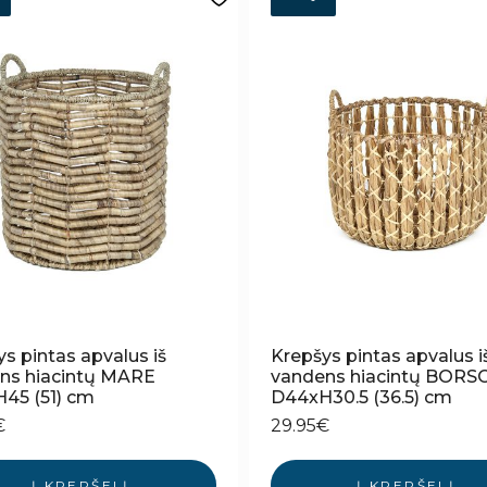
s pintas apvalus iš
Krepšys pintas apvalus i
ns hiacintų MARE
vandens hiacintų BORS
45 (51) cm
D44xH30.5 (36.5) cm
€
29.95
€
Į KREPŠELĮ
Į KREPŠELĮ