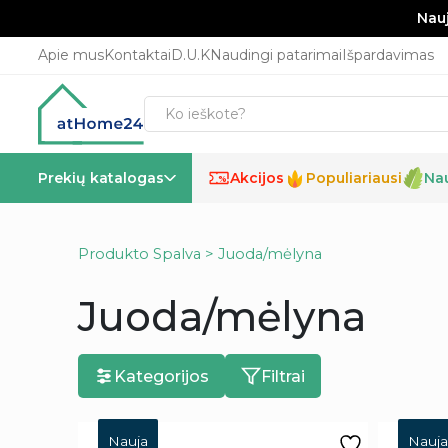
Nauj
Apie mus
Kontaktai
D.U.K
Naudingi patarimai
Išpardavimas
Prekių katalogas
Akcijos
Populiariausi
Na
%
Produkto Spalva > Juoda/mėlyna
Juoda/mėlyna
Kategorijos
Filtrai
Nauja
Nauja