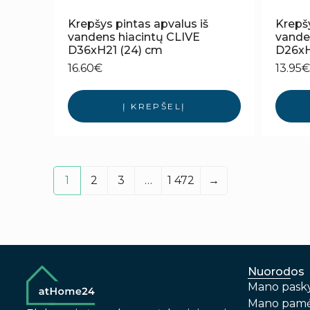
Krepšys pintas apvalus iš
Krepšy
vandens hiacintų CLIVE
vande
D36xH21 (24) cm
D26xH
16.60
€
13.95
€
Į KREPŠELĮ
1
2
3
…
1 472
→
Nuorodos
Mano pask
Mano pamė