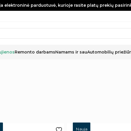
a elektroninė parduotuvė, kurioje rasite platų prekių pasiri
ujienos
Remonto darbams
Namams ir sau
Automobilių priežiūr
Nauja