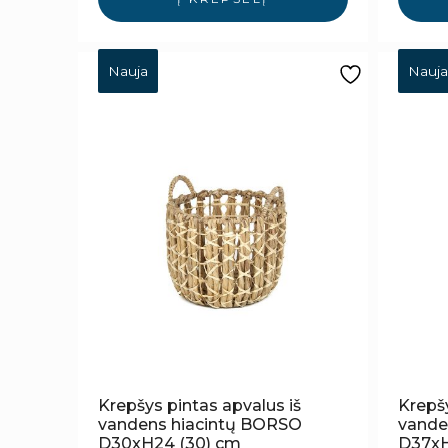
Nauja
Nauja
Krepšys pintas apvalus iš
Krepšy
vandens hiacintų BORSO
vande
D30xH24 (30) cm
D37xH