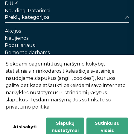
D.U.K
Naudingi Patarimai
Prekių kategorijos
Akcijos
Naujienos
Populiariausi
Remonto darbams
Namams ir sau
Siekdami pagerinti Jūsų naršymo kokybę,
Automobilių priežiūrai
statistiniais ir rinkodaros tikslais šioje svetainėje
Sodui ir daržui
naudojame slapukus (angl. „cookies“), kuriuos
Informacija
galite bet kada atšaukti pakeisdami savo interneto
naršyklės nustatymus ir ištrindami įrašytus
Apie mus
slapukus. Tęsdami naršymą Jūs sutinkate su
Prekių pirkimo – pardavimo taisyklės
privatumo politika
Prekių pristatymas ir atsiėmimas
Garantinis aptarnavimas ir prekių grąžinimas
Privatumo politika
Slapukų
Sutinku su
-
1
2
%
n
u
o
l
a
i
d
a
Atsisakyti
nustatymai
visais