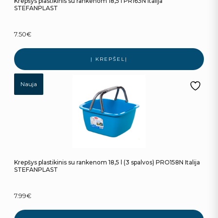
Krepšys plastikinis su rankenom 18,5 l PR163N Italija
STEFANPLAST
7.50
€
Į KREPŠELĮ
Nauja
Krepšys plastikinis su rankenom 18,5 l (3 spalvos) PRO158N Italija
STEFANPLAST
7.99
€