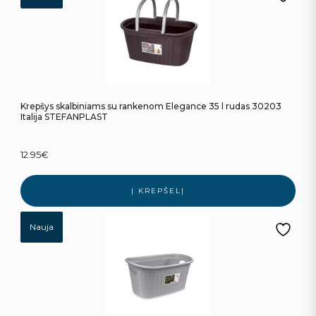
Krepšys skalbiniams su rankenom Elegance 35 l rudas 30203
Italija STEFANPLAST
12.95
€
Į KREPŠELĮ
Nauja