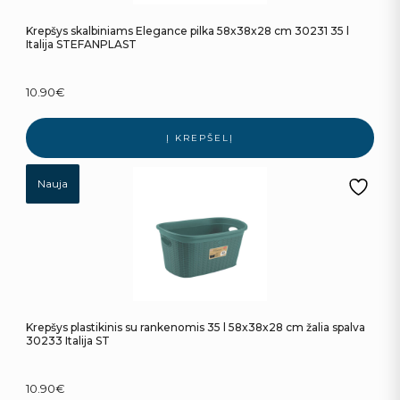
Krepšys skalbiniams Elegance pilka 58x38x28 cm 30231 35 l
Italija STEFANPLAST
10.90
€
Į KREPŠELĮ
Nauja
Krepšys plastikinis su rankenomis 35 l 58x38x28 cm žalia spalva
30233 Italija ST
10.90
€