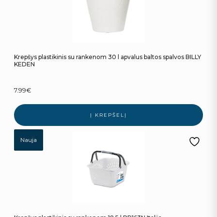
Krepšys plastikinis su rankenom 30 l apvalus baltos spalvos BILLY
KEDEN
7.99
€
Į KREPŠELĮ
Nauja