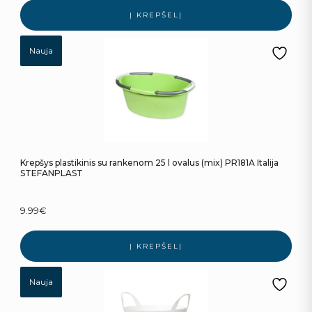
Į KREPŠELĮ
Nauja
Krepšys plastikinis su rankenom 25 l ovalus (mix) PR181A Italija
STEFANPLAST
9.99
€
Į KREPŠELĮ
Nauja