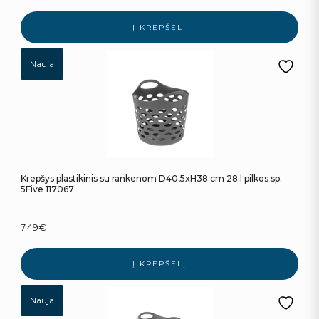
Į KREPŠELĮ
Nauja
Krepšys plastikinis su rankenom D40,5xH38 cm 28 l pilkos sp.
5Five 117067
7.49
€
Į KREPŠELĮ
Nauja