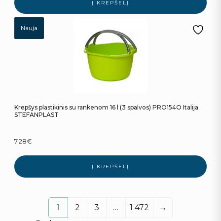
Į KREPŠELĮ
Nauja
Krepšys plastikinis su rankenom 16 l (3 spalvos) PRO154O Italija
STEFANPLAST
7.28
€
Į KREPŠELĮ
1
2
3
…
1 472
→