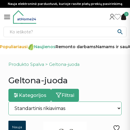
Nauja elektroninė parduotuvė, kurioje rasite platų prekių pasirinkimą
0
opuliariausi
Naujienos
Remonto darbams
Namams ir sau
Au
Produkto Spalva > Geltona-juoda
Geltona-juoda
Kategorijos
Filtrai
Nauja