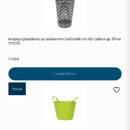
Krepšys plastikinis su rankenom D45xH66 cm 60 l pilkos sp. 5Five
117075
11.98
€
Į KREPŠELĮ
Nauja