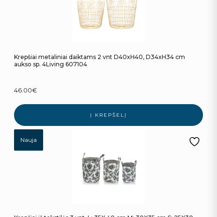
Krepšiai metaliniai daiktams 2 vnt D40xH40, D34xH34 cm
aukso sp. 4Living 607104
46.00
€
Į KREPŠELĮ
Nauja