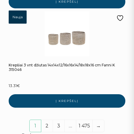
Į KREPŠELĮ
Nauja
Krepšiai 3 vnt džiutas 14x14x12/16x16x14/18x18x16 cm Fanni K
315046
13.31
€
Į KREPŠELĮ
1
2
3
…
1 475
→