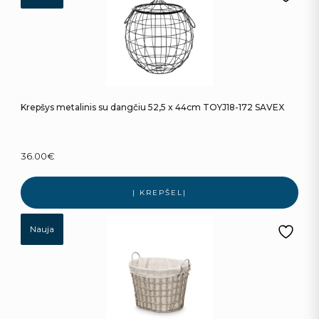
Krepšys metalinis su dangčiu 52,5 x 44cm TOYJ18-172 SAVEX
36.00
€
Į KREPŠELĮ
Nauja