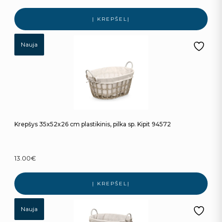
Į KREPŠELĮ
Nauja
Krepšys 35x52x26 cm plastikinis, pilka sp. Kipit 94572
13.00
€
Į KREPŠELĮ
Nauja