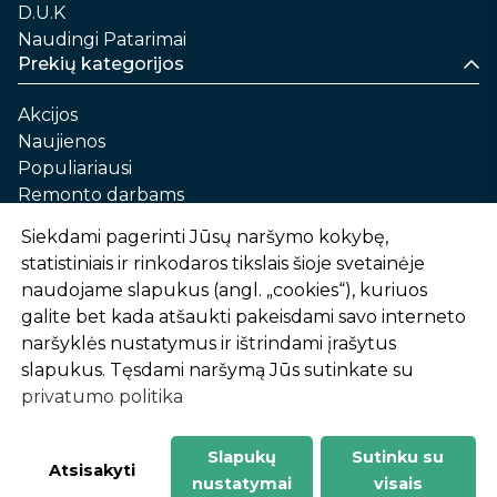
D.U.K
Naudingi Patarimai
Prekių kategorijos
Akcijos
Naujienos
Populiariausi
Remonto darbams
Namams ir sau
Siekdami pagerinti Jūsų naršymo kokybę,
Automobilių priežiūrai
statistiniais ir rinkodaros tikslais šioje svetainėje
Sodui ir daržui
naudojame slapukus (angl. „cookies“), kuriuos
Informacija
galite bet kada atšaukti pakeisdami savo interneto
naršyklės nustatymus ir ištrindami įrašytus
Apie mus
slapukus. Tęsdami naršymą Jūs sutinkate su
Prekių pirkimo – pardavimo taisyklės
privatumo politika
Prekių pristatymas ir atsiėmimas
Garantinis aptarnavimas ir prekių grąžinimas
Privatumo politika
Slapukų
Sutinku su
Atsisakyti
nustatymai
visais