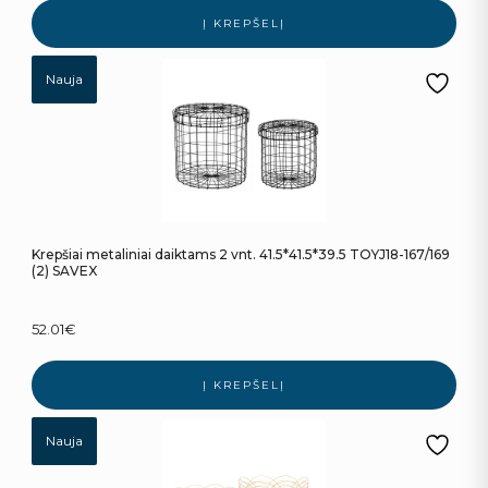
Į KREPŠELĮ
Nauja
Krepšiai metaliniai daiktams 2 vnt. 41.5*41.5*39.5 TOYJ18-167/169
(2) SAVEX
52.01
€
Į KREPŠELĮ
Nauja