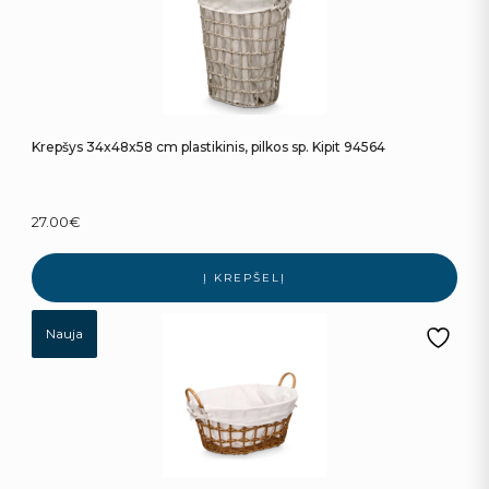
Krepšys 34x48x58 cm plastikinis, pilkos sp. Kipit 94564
27.00
€
Į KREPŠELĮ
Nauja