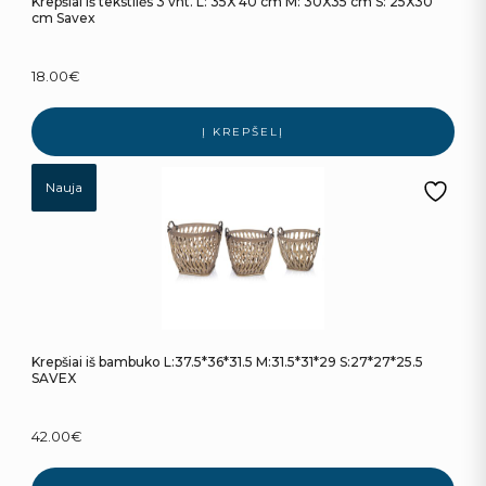
Krepšiai iš tekstilės 3 vnt. L: 35X 40 cm M: 30X35 cm S: 25X30
cm Savex
18.00
€
Į KREPŠELĮ
Nauja
Krepšiai iš bambuko L:37.5*36*31.5 M:31.5*31*29 S:27*27*25.5
SAVEX
42.00
€