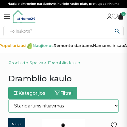
Nauja elektroninė parduotuvė, kurioje rasite platų prekių pasirinkimą
0
opuliariausi
Naujienos
Remonto darbams
Namams ir sau
Au
Produkto Spalva > Dramblio kaulo
Dramblio kaulo
Kategorijos
Filtrai
Nauja