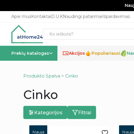
Nauj
Apie mus
Kontaktai
D.U.K
Naudingi patarimai
Išpardavimas
Prekių katalogas
Akcijos
Populiariausi
Na
%
Produkto Spalva > Cinko
Cinko
Kategorijos
Filtrai
Nauja
Nauja