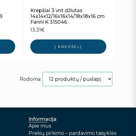
Krepšiai 3 vnt džiutas
29
14x14x12/16x16x14/18x18x16 cm
Fanni K 315046
13.31
€
Į KREPŠELĮ
Rodoma:
Informacija
Apie mus
Prekių pirkimo – pardavimo taisyklės