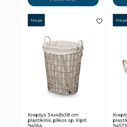
Nauja
Nauja
Krepšys 34x48x58 cm
Krepš
plastikinis, pilkos sp. Kipit
plastik
94564
94573