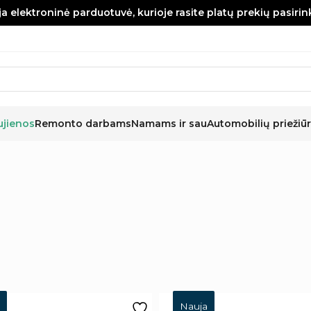
a elektroninė parduotuvė, kurioje rasite platų prekių pasiri
ujienos
Remonto darbams
Namams ir sau
Automobilių priežiūr
Nauja