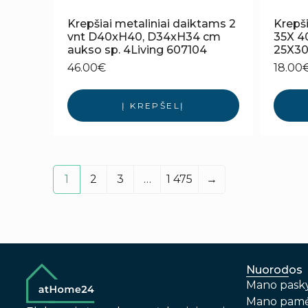
Krepšiai metaliniai daiktams 2
Krepšia
vnt D40xH40, D34xH34 cm
35X 4
aukso sp. 4Living 607104
25X30
46.00
€
18.00
Į KREPŠELĮ
1
2
3
…
1 475
→
Nuorodos
Mano pask
Mano pamė