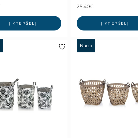
€
25.40
€
Į KREPŠELĮ
Į KREPŠELĮ
Nauja