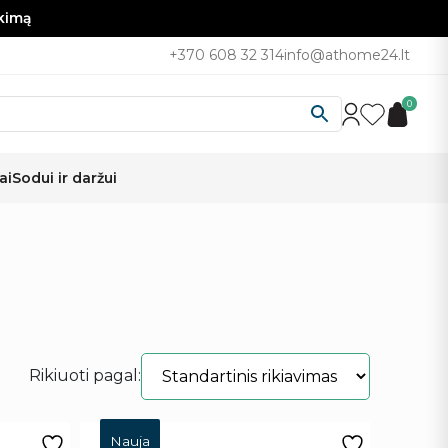
nkimą
+370 608 32 314
info@athome24.lt
0
ai
Sodui ir daržui
Rikiuoti pagal:
Nauja