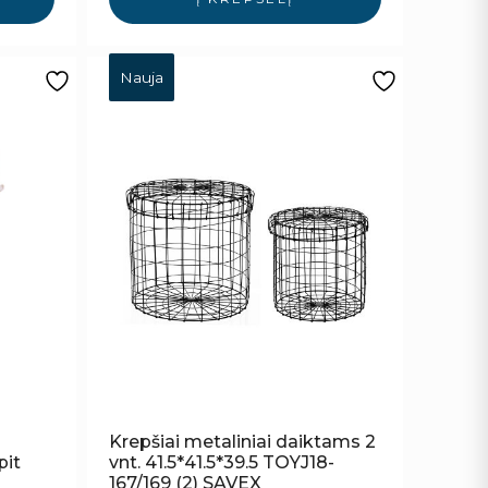
Nauja
Krepšiai metaliniai daiktams 2
pit
vnt. 41.5*41.5*39.5 TOYJ18-
167/169 (2) SAVEX