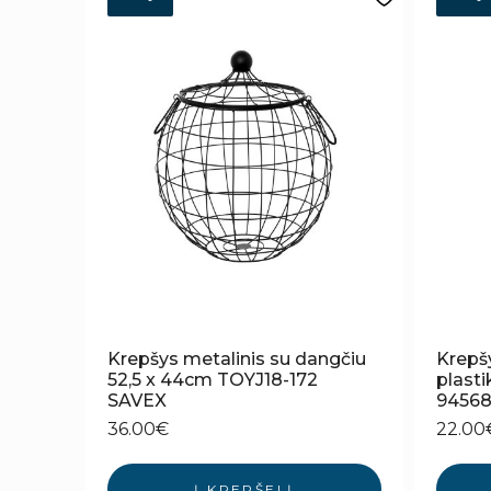
Krepšys metalinis su dangčiu
Krepš
52,5 x 44cm TOYJ18-172
plastik
SAVEX
9456
36.00
€
22.00
Į KREPŠELĮ