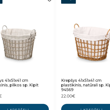
ys 41x51x41 cm
Krepšys 41x51x41 cm
inis, pilkos sp. Kipit
plastikinis, natūrali sp. Ki
8
94569
€
22.00
€
Į KREPŠELĮ
Į KREPŠELĮ