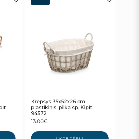
Krepšys 35x52x26 cm
pit
plastikinis, pilka sp. Kipit
94572
13.00
€
Į KREPŠELĮ