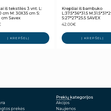
i iš tekstilės 3 vnt. L:
Krepšiai iš bambuko
0 cm M: 30X35 cm S:
L:37.5*36*31.5 M:31.5*31*
 cm Savex
S:27*27*25.5 SAVEX
€
42.00
€
Į KREPŠELĮ
Į KREPŠELĮ
Prekių kategorijos
yra
Akcijos
gtos prekės
Naujienos