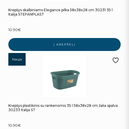
Krepšys skalbiniams Elegance pilka 58x38x28 cm 30231 35 l
Italija STEFANPLAST
10.90
€
Į KREPŠELĮ
Nauja
Krepšys plastikinis su rankenomis 35 l 58x38x28 cm žalia spalva
30233 Italija ST
10.90
€