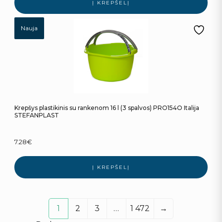
Į KREPŠELĮ
Nauja
Krepšys plastikinis su rankenom 16 l (3 spalvos) PRO154O Italija
STEFANPLAST
7.28
€
Į KREPŠELĮ
1
2
3
…
1 472
→