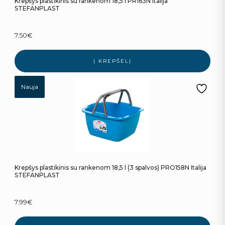
Krepšys plastikinis su rankenom 18,5 l PR163N Italija
STEFANPLAST
7.50
€
Į KREPŠELĮ
Nauja
Krepšys plastikinis su rankenom 18,5 l (3 spalvos) PRO158N Italija
STEFANPLAST
7.99
€