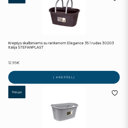
Krepšys skalbiniams su rankenom Elegance 35 l rudas 30203
Italija STEFANPLAST
12.95
€
Į KREPŠELĮ
Nauja