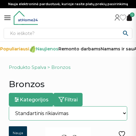
Nauja elektroninė parduotuvė, kurioje rasite platų prekių pasirinkimą
0
Populiariausi
Naujienos
Remonto darbams
Namams ir sau
Au
Produkto Spalva > Bronzos
Bronzos
Kategorijos
Filtrai
Nauja