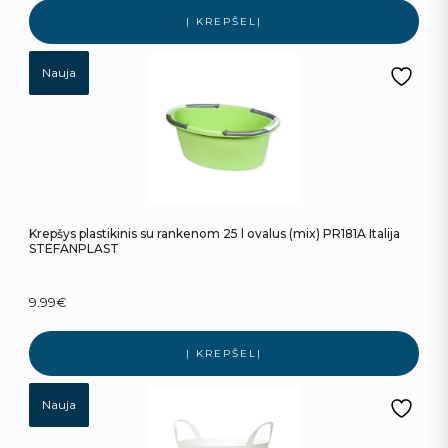
Į KREPŠELĮ
Nauja
Krepšys plastikinis su rankenom 25 l ovalus (mix) PR181A Italija
STEFANPLAST
9.99
€
Į KREPŠELĮ
Nauja