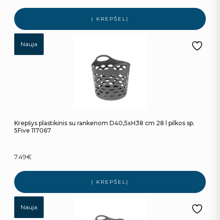
Į KREPŠELĮ
Nauja
Krepšys plastikinis su rankenom D40,5xH38 cm 28 l pilkos sp.
5Five 117067
7.49
€
Į KREPŠELĮ
Nauja