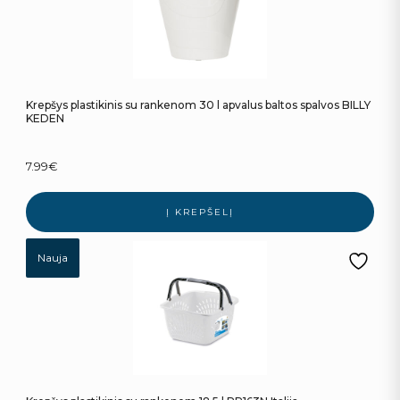
Krepšys plastikinis su rankenom 30 l apvalus baltos spalvos BILLY
KEDEN
7.99
€
Į KREPŠELĮ
Nauja