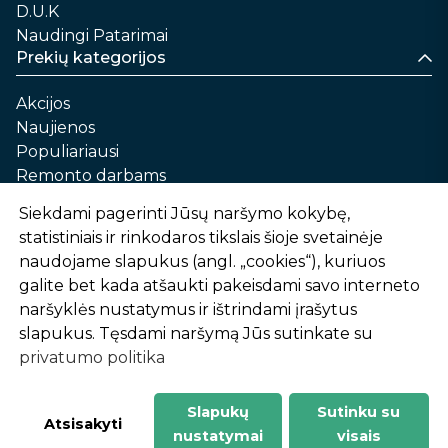
D.U.K
Naudingi Patarimai
Prekių kategorijos
Akcijos
Naujienos
Populiariausi
Remonto darbams
Namams ir sau
Siekdami pagerinti Jūsų naršymo kokybę,
Automobilių priežiūrai
statistiniais ir rinkodaros tikslais šioje svetainėje
Sodui ir daržui
naudojame slapukus (angl. „cookies“), kuriuos
Informacija
galite bet kada atšaukti pakeisdami savo interneto
naršyklės nustatymus ir ištrindami įrašytus
Apie mus
slapukus. Tęsdami naršymą Jūs sutinkate su
Prekių pirkimo – pardavimo taisyklės
privatumo politika
Prekių pristatymas ir atsiėmimas
Garantinis aptarnavimas ir prekių grąžinimas
Privatumo politika
Slapukų
Sutinku su
-
1
2
%
n
u
o
l
a
i
d
a
Atsisakyti
nustatymai
visais