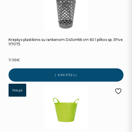
Krepšys plastikinis su rankenom D45xH66 cm 60 l pilkos sp. 5Five
117075
11.98
€
Į KREPŠELĮ
Nauja