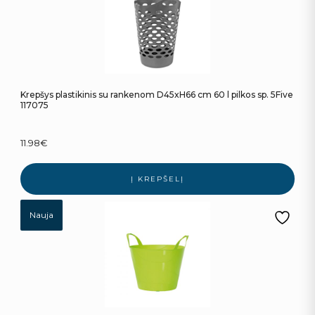
Krepšys plastikinis su rankenom D45xH66 cm 60 l pilkos sp. 5Five
117075
11.98
€
Į KREPŠELĮ
Nauja