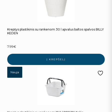
Krepšys plastikinis su rankenom 30 l apvalus baltos spalvos BILLY
KEDEN
7.99
€
Į KREPŠELĮ
Nauja