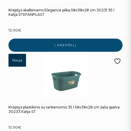
Krepšys skalbiniams Elegance pilka 58x38x28 cm 30231 35 l
Italija STEFANPLAST
10.90
€
Į KREPŠELĮ
Nauja
Krepšys plastikinis su rankenomis 35 l 58x38x28 cm žalia spalva
30233 Italija ST
10.90
€