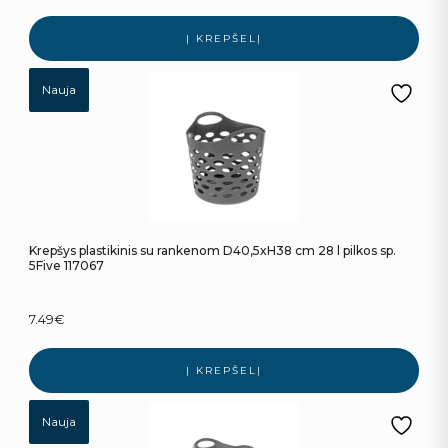
Į KREPŠELĮ
Nauja
Krepšys plastikinis su rankenom D40,5xH38 cm 28 l pilkos sp.
5Five 117067
7.49
€
Į KREPŠELĮ
Nauja