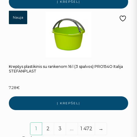
Į KREPŠELĮ
Nauja
Krepšys plastikinis su rankenom 16 l (3 spalvos) PRO154O Italija
STEFANPLAST
7.28
€
Į KREPŠELĮ
1
2
3
…
1 472
→