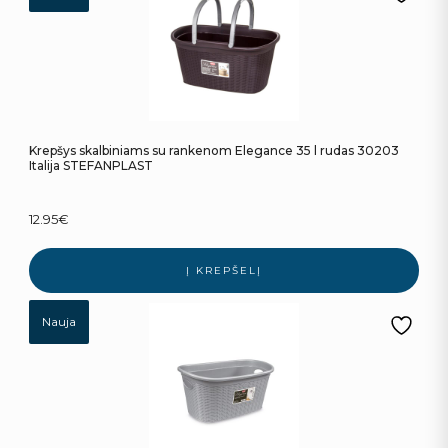
Krepšys skalbiniams su rankenom Elegance 35 l rudas 30203
Italija STEFANPLAST
12.95
€
Į KREPŠELĮ
Nauja