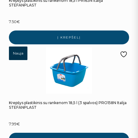
Krepšys plastikinis su rankenom 18,5 l PR163N Italija
STEFANPLAST
7.50
€
Į KREPŠELĮ
Nauja
Krepšys plastikinis su rankenom 18,5 l (3 spalvos) PRO158N Italija
STEFANPLAST
7.99
€