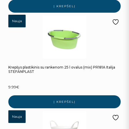
Į KREPŠELĮ
Nauja
Krepšys plastikinis su rankenom 25 l ovalus (mix) PR181A Italija
STEFANPLAST
9.99
€
Į KREPŠELĮ
Nauja