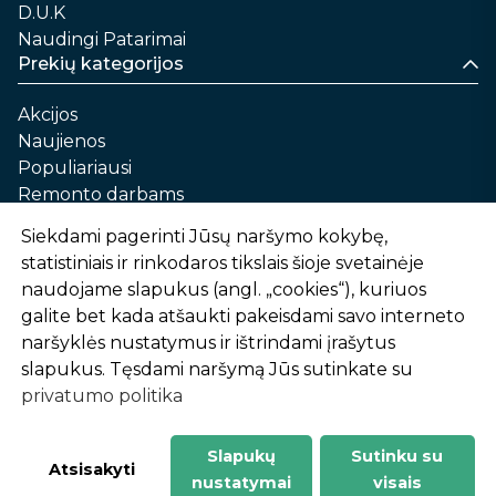
D.U.K
Naudingi Patarimai
Prekių kategorijos
Akcijos
Naujienos
Populiariausi
Remonto darbams
Namams ir sau
Siekdami pagerinti Jūsų naršymo kokybę,
Automobilių priežiūrai
statistiniais ir rinkodaros tikslais šioje svetainėje
Sodui ir daržui
naudojame slapukus (angl. „cookies“), kuriuos
Informacija
galite bet kada atšaukti pakeisdami savo interneto
naršyklės nustatymus ir ištrindami įrašytus
Apie mus
slapukus. Tęsdami naršymą Jūs sutinkate su
Prekių pirkimo – pardavimo taisyklės
privatumo politika
Prekių pristatymas ir atsiėmimas
Garantinis aptarnavimas ir prekių grąžinimas
Privatumo politika
Slapukų
Sutinku su
-
1
2
%
n
u
o
l
a
i
d
a
Atsisakyti
nustatymai
visais