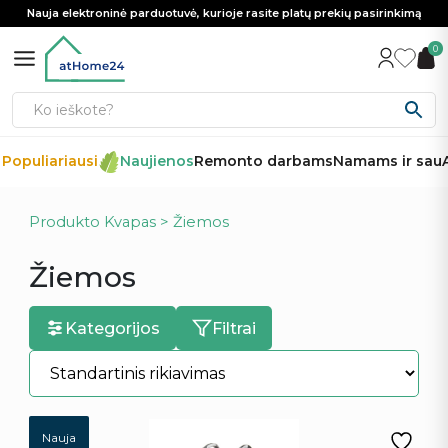
Nauja elektroninė parduotuvė, kurioje rasite platų prekių pasirinkimą
0
Populiariausi
Naujienos
Remonto darbams
Namams ir sau
A
Produkto Kvapas > Žiemos
Žiemos
Kategorijos
Filtrai
Nauja