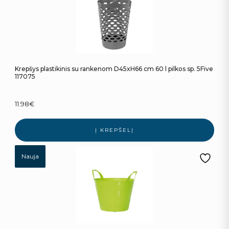
Krepšys plastikinis su rankenom D45xH66 cm 60 l pilkos sp. 5Five
117075
11.98
€
Į KREPŠELĮ
Nauja