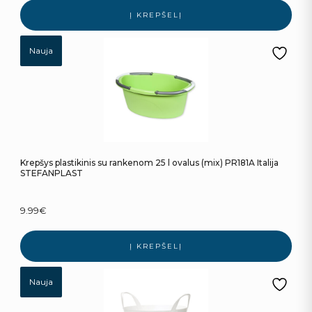
Į KREPŠELĮ
Nauja
Krepšys plastikinis su rankenom 25 l ovalus (mix) PR181A Italija
STEFANPLAST
9.99
€
Į KREPŠELĮ
Nauja