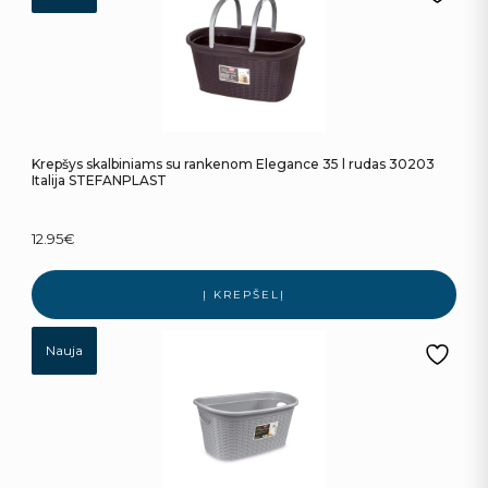
Krepšys skalbiniams su rankenom Elegance 35 l rudas 30203
Italija STEFANPLAST
12.95
€
Į KREPŠELĮ
Nauja