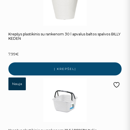
Krepšys plastikinis su rankenom 30 l apvalus baltos spalvos BILLY
KEDEN
7.99
€
Į KREPŠELĮ
Nauja