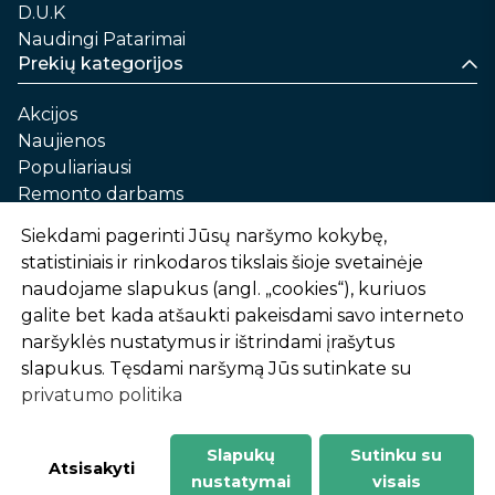
D.U.K
Naudingi Patarimai
Prekių kategorijos
Akcijos
Naujienos
Populiariausi
Remonto darbams
Namams ir sau
Siekdami pagerinti Jūsų naršymo kokybę,
Automobilių priežiūrai
statistiniais ir rinkodaros tikslais šioje svetainėje
Sodui ir daržui
naudojame slapukus (angl. „cookies“), kuriuos
Informacija
galite bet kada atšaukti pakeisdami savo interneto
naršyklės nustatymus ir ištrindami įrašytus
Apie mus
slapukus. Tęsdami naršymą Jūs sutinkate su
Prekių pirkimo – pardavimo taisyklės
privatumo politika
Prekių pristatymas ir atsiėmimas
Garantinis aptarnavimas ir prekių grąžinimas
Privatumo politika
Slapukų
Sutinku su
-
1
2
%
n
u
o
l
a
i
d
a
Atsisakyti
nustatymai
visais