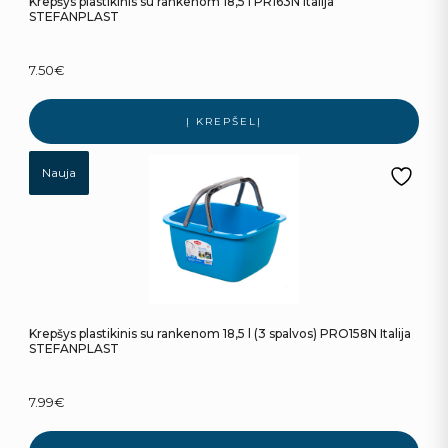
Krepšys plastikinis su rankenom 18,5 l PR163N Italija
STEFANPLAST
7.50
€
Į KREPŠELĮ
Nauja
Krepšys plastikinis su rankenom 18,5 l (3 spalvos) PRO158N Italija
STEFANPLAST
7.99
€