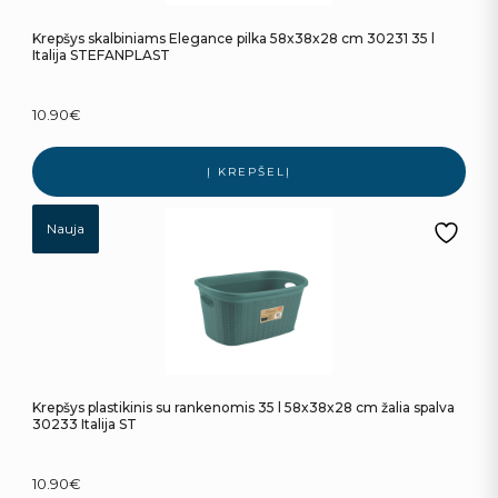
Krepšys skalbiniams Elegance pilka 58x38x28 cm 30231 35 l
Italija STEFANPLAST
10.90
€
Į KREPŠELĮ
Nauja
Krepšys plastikinis su rankenomis 35 l 58x38x28 cm žalia spalva
30233 Italija ST
10.90
€