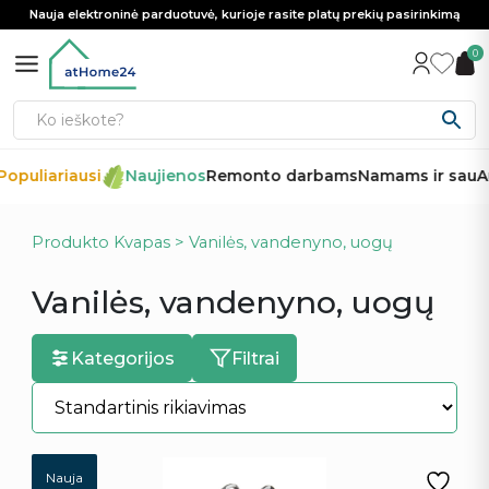
Nauja elektroninė parduotuvė, kurioje rasite platų prekių pasirinkimą
0
opuliariausi
Naujienos
Remonto darbams
Namams ir sau
Au
Produkto Kvapas > Vanilės, vandenyno, uogų
Vanilės, vandenyno, uogų
Kategorijos
Filtrai
Nauja