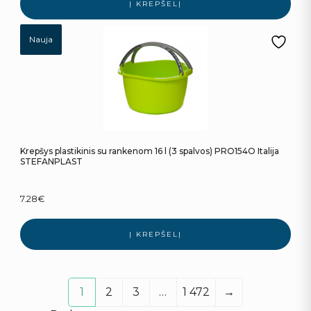
Į KREPŠELĮ
Nauja
Krepšys plastikinis su rankenom 16 l (3 spalvos) PRO154O Italija
STEFANPLAST
7.28
€
Į KREPŠELĮ
1
2
3
…
1 472
→