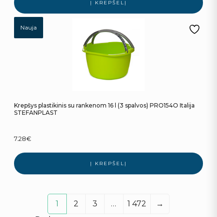
Į KREPŠELĮ
Nauja
Krepšys plastikinis su rankenom 16 l (3 spalvos) PRO154O Italija
STEFANPLAST
7.28
€
Į KREPŠELĮ
1
2
3
…
1 472
→