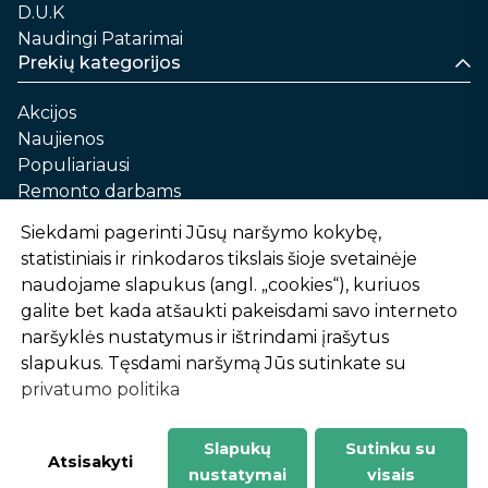
D.U.K
Naudingi Patarimai
Prekių kategorijos
Akcijos
Naujienos
Populiariausi
Remonto darbams
Namams ir sau
Siekdami pagerinti Jūsų naršymo kokybę,
Automobilių priežiūrai
statistiniais ir rinkodaros tikslais šioje svetainėje
Sodui ir daržui
naudojame slapukus (angl. „cookies“), kuriuos
Informacija
galite bet kada atšaukti pakeisdami savo interneto
naršyklės nustatymus ir ištrindami įrašytus
Apie mus
slapukus. Tęsdami naršymą Jūs sutinkate su
Prekių pirkimo – pardavimo taisyklės
privatumo politika
Prekių pristatymas ir atsiėmimas
Garantinis aptarnavimas ir prekių grąžinimas
Privatumo politika
Slapukų
Sutinku su
-
1
2
%
n
u
o
l
a
i
d
a
Atsisakyti
nustatymai
visais