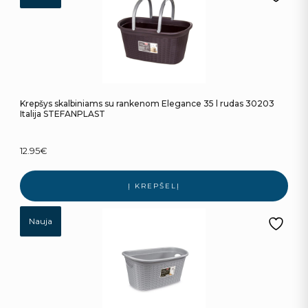
Krepšys skalbiniams su rankenom Elegance 35 l rudas 30203
Italija STEFANPLAST
12.95
€
Į KREPŠELĮ
Nauja