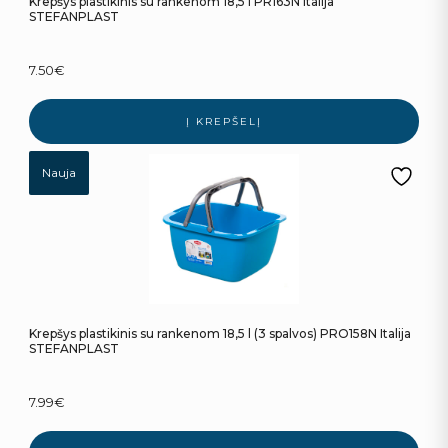
Krepšys plastikinis su rankenom 18,5 l PR163N Italija
STEFANPLAST
7.50
€
Į KREPŠELĮ
Nauja
Krepšys plastikinis su rankenom 18,5 l (3 spalvos) PRO158N Italija
STEFANPLAST
7.99
€