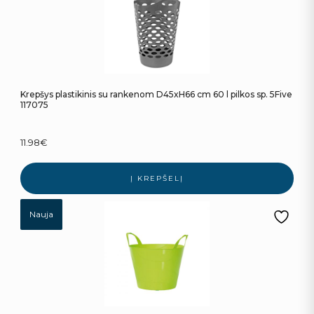
Krepšys plastikinis su rankenom D45xH66 cm 60 l pilkos sp. 5Five
117075
11.98
€
Į KREPŠELĮ
Nauja