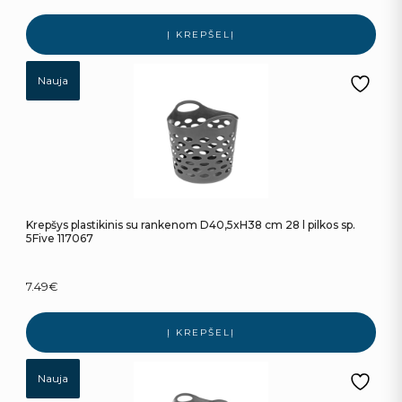
Į KREPŠELĮ
Nauja
Krepšys plastikinis su rankenom D40,5xH38 cm 28 l pilkos sp.
5Five 117067
7.49
€
Į KREPŠELĮ
Nauja