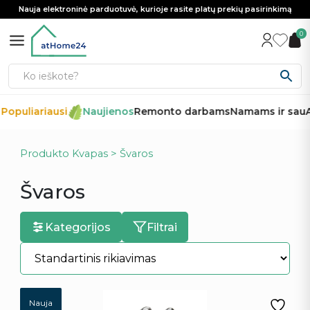
Nauja elektroninė parduotuvė, kurioje rasite platų prekių pasirinkimą
0
Populiariausi
Naujienos
Remonto darbams
Namams ir sau
A
Produkto Kvapas > Švaros
Švaros
Kategorijos
Filtrai
Nauja