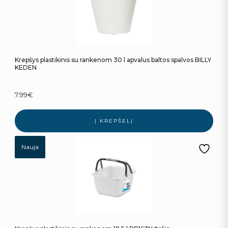
Krepšys plastikinis su rankenom 30 l apvalus baltos spalvos BILLY
KEDEN
7.99
€
Į KREPŠELĮ
Nauja