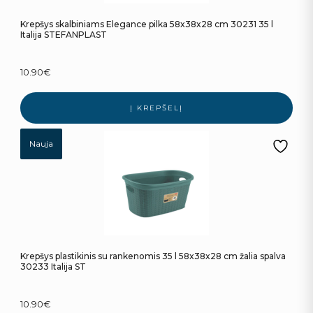
Krepšys skalbiniams Elegance pilka 58x38x28 cm 30231 35 l
Italija STEFANPLAST
10.90
€
Į KREPŠELĮ
Nauja
Krepšys plastikinis su rankenomis 35 l 58x38x28 cm žalia spalva
30233 Italija ST
10.90
€