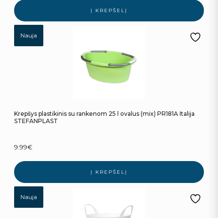
Į KREPŠELĮ
Nauja
Krepšys plastikinis su rankenom 25 l ovalus (mix) PR181A Italija
STEFANPLAST
9.99
€
Į KREPŠELĮ
Nauja