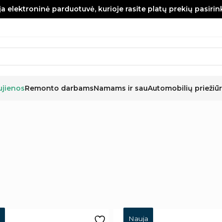
a elektroninė parduotuvė, kurioje rasite platų prekių pasiri
ujienos
Remonto darbams
Namams ir sau
Automobilių priežiūr
Nauja