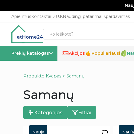
Nauj
Apie mus
Kontaktai
D.U.K
Naudingi patarimai
Išpardavimas
Prekių katalogas
Akcijos
Populiariausi
Na
%
Produkto Kvapas > Samanų
Samanų
Kategorijos
Filtrai
Nauja
Nauja