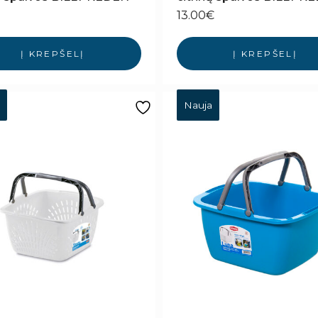
13.00
€
Į KREPŠELĮ
Į KREPŠELĮ
Nauja