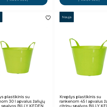
Nauja
s plastikinis su
Krepšys plastikinis su
om 30 l apvalus žaliųjų
rankenom 45 l apvalus ža
nų spalvos BILLY KEDEN
citrinų spalvos BILLY K