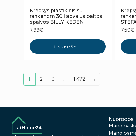
Krepšys plastikinis su
Krepšy
rankenom 30 l apvalus baltos
ranken
spalvos BILLY KEDEN
STEF
7.99
€
7.50
€
Į KREPŠELĮ
1
2
3
…
1 472
→
Nuorodos
Mano pask
Mano pamė