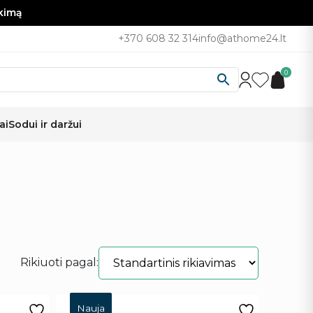
nkimą
+370 608 32 314
info@athome24.lt
0
ai
Sodui ir daržui
Rikiuoti pagal:
Nauja