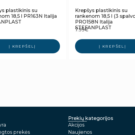
s plastikinis su
Krepšys plastikinis su
om 18,5 l PR163N Italija
rankenom 18,5 l (3 spalv
ANPLAST
PRO158N Italija
STEFANPLAST
7.99
€
Į KREPŠELĮ
Į KREPŠELĮ
Prekių kategorijos
yra
Akcijos
gtos prekės
Naujienos