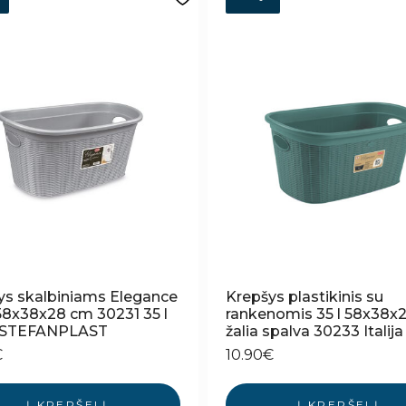
ys skalbiniams Elegance
Krepšys plastikinis su
 58x38x28 cm 30231 35 l
rankenomis 35 l 58x38x
ja STEFANPLAST
žalia spalva 30233 Italija
€
10.90
€
Į KREPŠELĮ
Į KREPŠELĮ