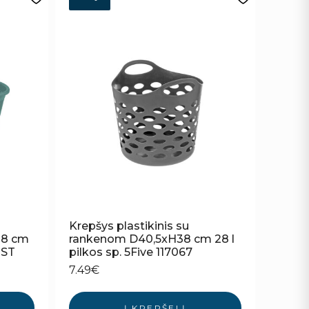
Krepšys plastikinis su
28 cm
rankenom D40,5xH38 cm 28 l
 ST
pilkos sp. 5Five 117067
7.49
€
Į KREPŠELĮ