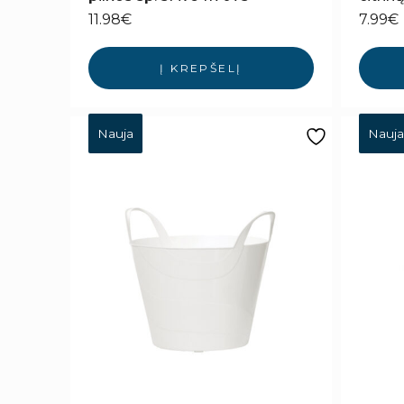
11.98
€
7.99
€
Į KREPŠELĮ
Nauja
Nauja