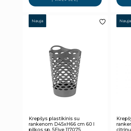
Nauja
Nauja
Krepšys plastikinis su
Krepšy
rankenom D45xH66 cm 60 l
ranken
pilkos sp. 5Five 117075
citri