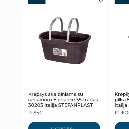
Krepšys skalbiniams su
Krepš
rankenom Elegance 35 l rudas
pilka
30203 Italija STEFANPLAST
Itali
12.95
€
10.90
Į KREPŠELĮ