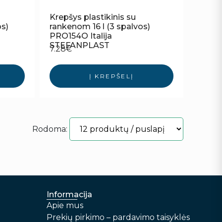
Krepšys plastikinis su
os)
rankenom 16 l (3 spalvos)
PRO154O Italija
STEFANPLAST
7.28
€
Į KREPŠELĮ
Rodoma:
Informacija
Apie mus
Prekių pirkimo – pardavimo taisyklės