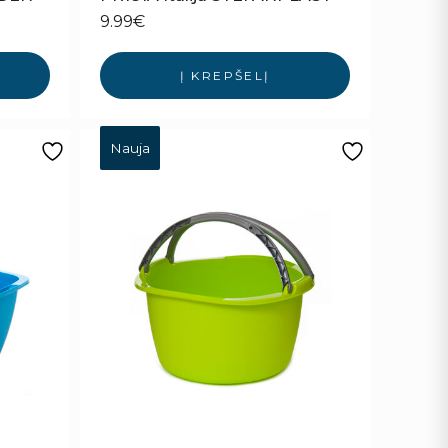
9.99
€
Į KREPŠELĮ
Nauja