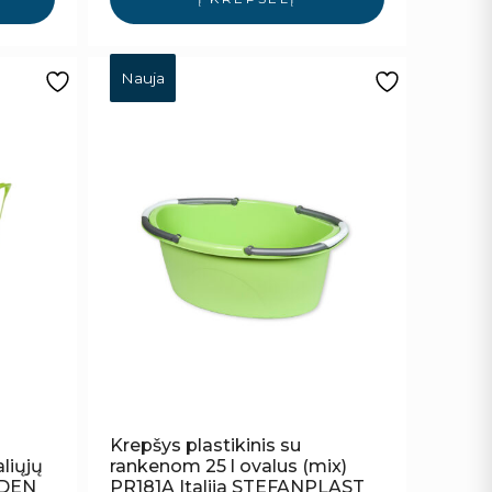
Nauja
Krepšys plastikinis su
liųjų
rankenom 25 l ovalus (mix)
EDEN
PR181A Italija STEFANPLAST