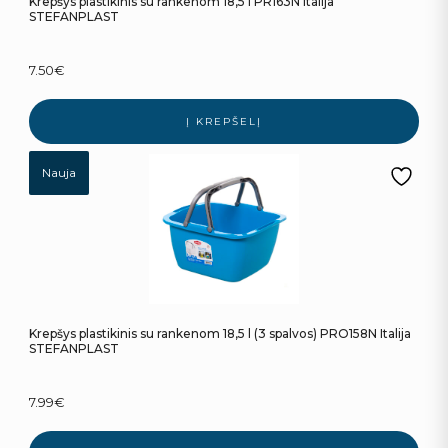
Krepšys plastikinis su rankenom 18,5 l PR163N Italija
STEFANPLAST
7.50
€
Į KREPŠELĮ
Nauja
Krepšys plastikinis su rankenom 18,5 l (3 spalvos) PRO158N Italija
STEFANPLAST
7.99
€