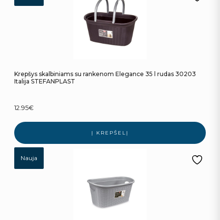
Krepšys skalbiniams su rankenom Elegance 35 l rudas 30203
Italija STEFANPLAST
12.95
€
Į KREPŠELĮ
Nauja