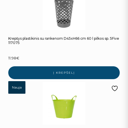
Krepšys plastikinis su rankenom D45xH66 cm 60 l pilkos sp. 5Five
117075
11.98
€
Į KREPŠELĮ
Nauja