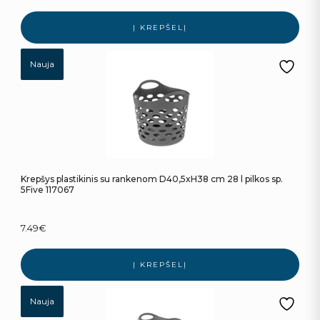
Į KREPŠELĮ
Nauja
Krepšys plastikinis su rankenom D40,5xH38 cm 28 l pilkos sp.
5Five 117067
7.49
€
Į KREPŠELĮ
Nauja