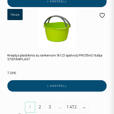
Į KREPŠELĮ
Nauja
Krepšys plastikinis su rankenom 16 l (3 spalvos) PRO154O Italija
STEFANPLAST
7.28
€
Į KREPŠELĮ
1
2
3
…
1 472
→