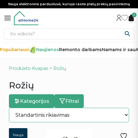
Nauja elektroninė parduotuvė, kurioje rasite platų prekių pasirinkimą
0
opuliariausi
Naujienos
Remonto darbams
Namams ir sau
Au
Produkto Kvapas > Rožių
Rožių
Kategorijos
Filtrai
Nauja