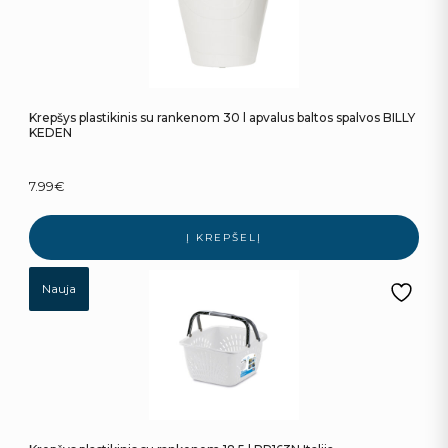
Krepšys plastikinis su rankenom 30 l apvalus baltos spalvos BILLY
KEDEN
7.99
€
Į KREPŠELĮ
Nauja