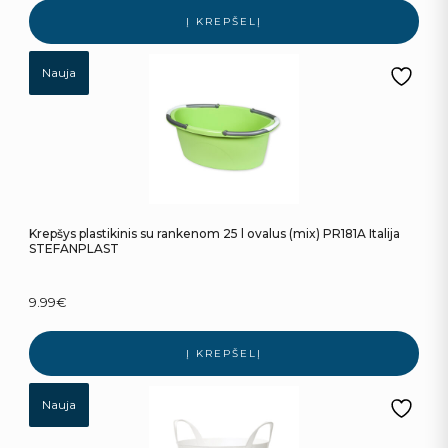
Į KREPŠELĮ
Nauja
Krepšys plastikinis su rankenom 25 l ovalus (mix) PR181A Italija
STEFANPLAST
9.99
€
Į KREPŠELĮ
Nauja