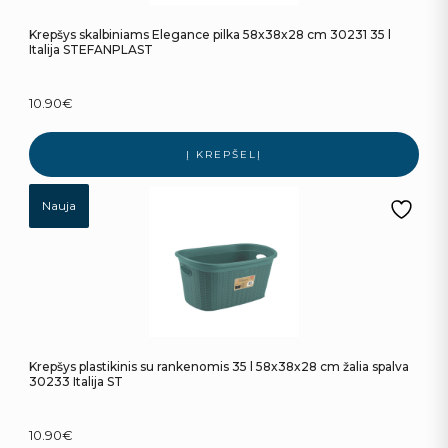
Krepšys skalbiniams Elegance pilka 58x38x28 cm 30231 35 l
Italija STEFANPLAST
10.90
€
Į KREPŠELĮ
Nauja
Krepšys plastikinis su rankenomis 35 l 58x38x28 cm žalia spalva
30233 Italija ST
10.90
€