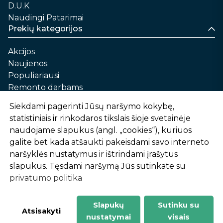
D.U.K
Naudingi Patarimai
Prekių kategorijos
Akcijos
Naujienos
Populiariausi
Remonto darbams
Namams ir sau
Siekdami pagerinti Jūsų naršymo kokybę,
Automobilių priežiūrai
statistiniais ir rinkodaros tikslais šioje svetainėje
Sodui ir daržui
naudojame slapukus (angl. „cookies“), kuriuos
Informacija
galite bet kada atšaukti pakeisdami savo interneto
naršyklės nustatymus ir ištrindami įrašytus
Apie mus
slapukus. Tęsdami naršymą Jūs sutinkate su
Prekių pirkimo – pardavimo taisyklės
privatumo politika
Prekių pristatymas ir atsiėmimas
Garantinis aptarnavimas ir prekių grąžinimas
Privatumo politika
Slapukų
Sutinku su
-
1
2
%
n
u
o
l
a
i
d
a
Atsisakyti
nustatymai
visais