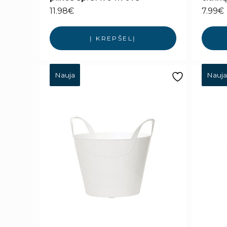
11.98
€
7.99
€
Į KREPŠELĮ
Nauja
Nauja