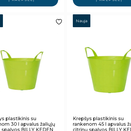
Nauja
s plastikinis su
Krepšys plastikinis su
om 30 l apvalus žaliųjų
rankenom 45 l apvalus ža
nų spalvos BILLY KEDEN
citrinų spalvos BILLY K