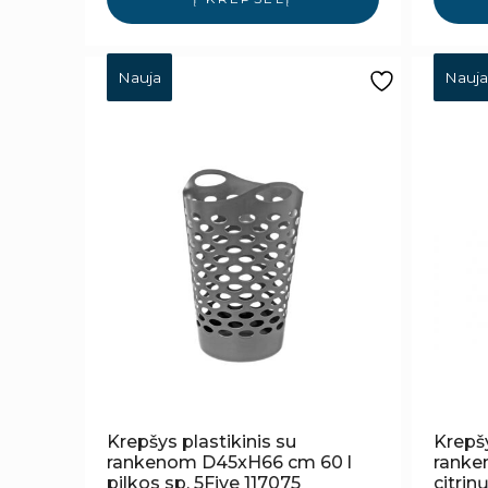
Nauja
Nauja
Krepšys plastikinis su
Krepšy
rankenom D45xH66 cm 60 l
ranken
pilkos sp. 5Five 117075
citri