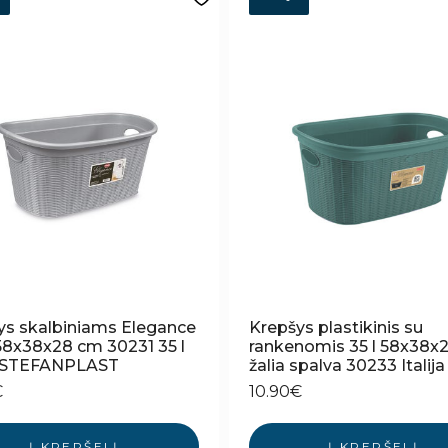
ys skalbiniams Elegance
Krepšys plastikinis su
 58x38x28 cm 30231 35 l
rankenomis 35 l 58x38x
ja STEFANPLAST
žalia spalva 30233 Italija
€
10.90
€
Į KREPŠELĮ
Į KREPŠELĮ