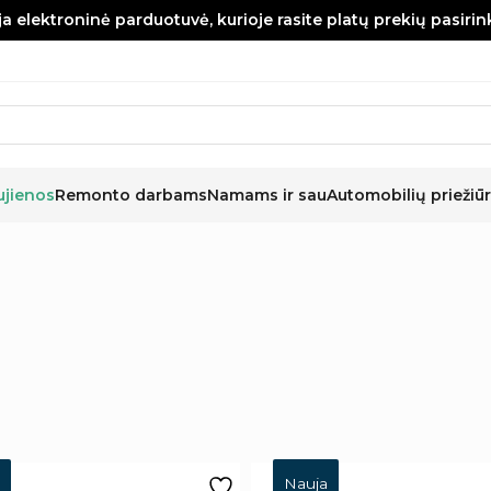
a elektroninė parduotuvė, kurioje rasite platų prekių pasiri
ujienos
Remonto darbams
Namams ir sau
Automobilių priežiūr
Nauja