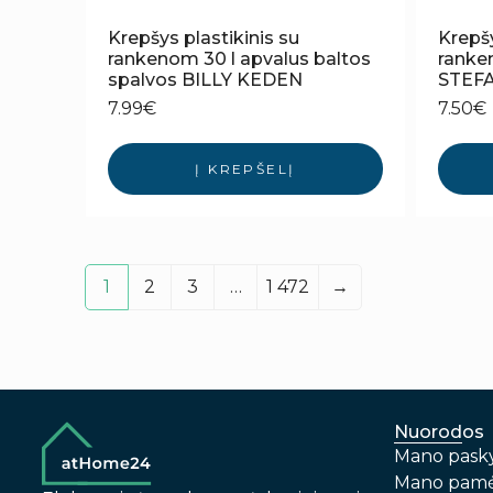
Krepšys plastikinis su
Krepšy
rankenom 30 l apvalus baltos
ranken
spalvos BILLY KEDEN
STEF
7.99
€
7.50
€
Į KREPŠELĮ
1
2
3
…
1 472
→
Nuorodos
Mano pask
Mano pamė