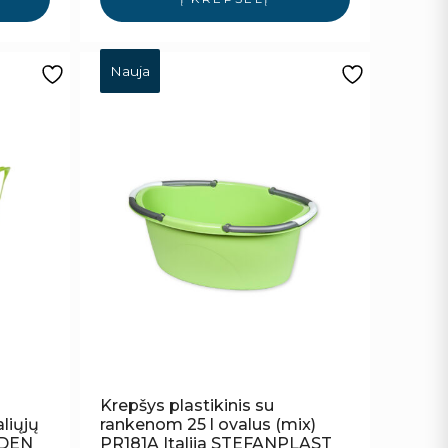
Nauja
Krepšys plastikinis su
liųjų
rankenom 25 l ovalus (mix)
EDEN
PR181A Italija STEFANPLAST