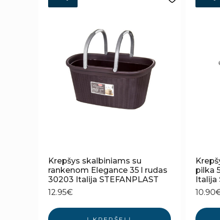
Krepšys skalbiniams su
Krepš
rankenom Elegance 35 l rudas
pilka
30203 Italija STEFANPLAST
Itali
12.95
€
10.90
Į KREPŠELĮ