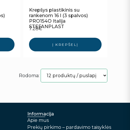
Krepšys plastikinis su
os)
rankenom 16 l (3 spalvos)
PRO154O Italija
STEFANPLAST
7.28
€
Į KREPŠELĮ
Rodoma:
Informacija
Apie mus
Prekių pirkimo – pardavimo taisyklės