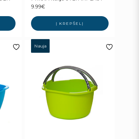
9.99
€
Į KREPŠELĮ
Nauja