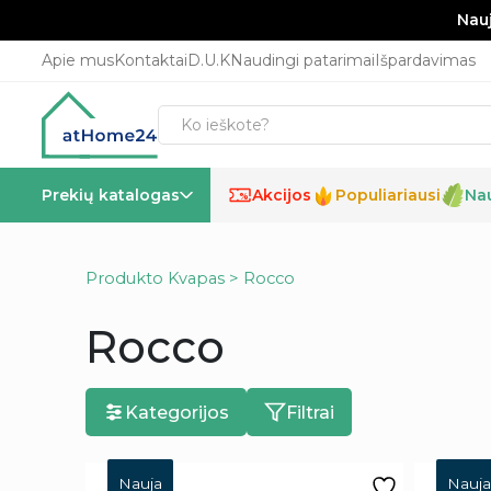
Nauj
Apie mus
Kontaktai
D.U.K
Naudingi patarimai
Išpardavimas
Prekių katalogas
Akcijos
Populiariausi
Na
%
Produkto Kvapas > Rocco
Rocco
Kategorijos
Filtrai
Nauja
Nauja