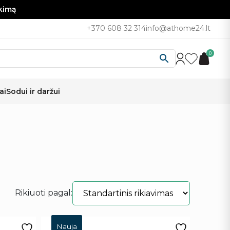
nkimą
+370 608 32 314
info@athome24.lt
0
ai
Sodui ir daržui
Rikiuoti pagal:
Nauja