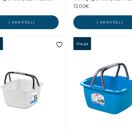
13.00
€
Į KREPŠELĮ
Į KREPŠELĮ
Nauja