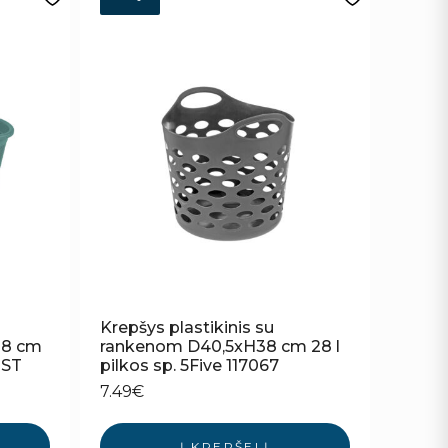
Krepšys plastikinis su
28 cm
rankenom D40,5xH38 cm 28 l
 ST
pilkos sp. 5Five 117067
7.49
€
Į KREPŠELĮ