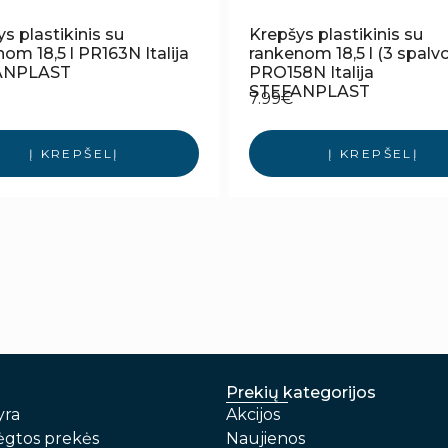
s plastikinis su
Krepšys plastikinis su
om 18,5 l PR163N Italija
rankenom 18,5 l (3 spalv
ANPLAST
PRO158N Italija
STEFANPLAST
7.99
€
Į KREPŠELĮ
Į KREPŠELĮ
Prekių kategorijos
yra
Akcijos
gtos prekės
Naujienos