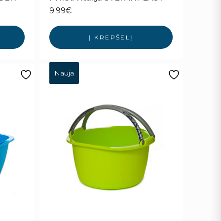
9.99
€
Į KREPŠELĮ
Nauja