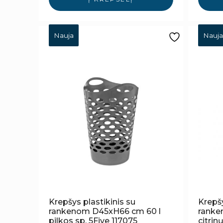
Nauja
Nauja
Krepšys plastikinis su
Krepšy
rankenom D45xH66 cm 60 l
ranken
pilkos sp. 5Five 117075
citri