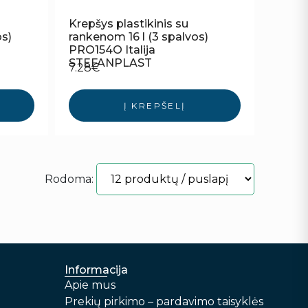
Krepšys plastikinis su
os)
rankenom 16 l (3 spalvos)
PRO154O Italija
STEFANPLAST
7.28
€
Į KREPŠELĮ
Rodoma:
Informacija
Apie mus
Prekių pirkimo – pardavimo taisyklės