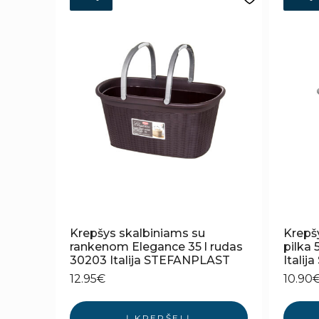
Krepšys skalbiniams su
Krepš
rankenom Elegance 35 l rudas
pilka
30203 Italija STEFANPLAST
Itali
12.95
€
10.90
Į KREPŠELĮ