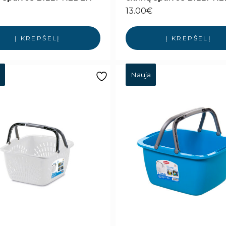
13.00
€
Į KREPŠELĮ
Į KREPŠELĮ
Nauja