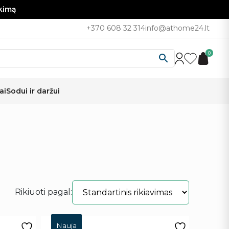
nkimą
+370 608 32 314
info@athome24.lt
0
ai
Sodui ir daržui
Rikiuoti pagal:
Nauja