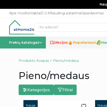
Nauj
Apie mus
Kontaktai
D.U.K
Naudingi patarimai
Išpardavimas
Prekių katalogas
Akcijos
Populiariausi
Na
%
Produkto Kvapas > Pieno/medaus
Pieno/medaus
Kategorijos
Filtrai
Nauja
Nauja