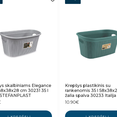
ys skalbiniams Elegance
Krepšys plastikinis su
 58x38x28 cm 30231 35 l
rankenomis 35 l 58x38x
ja STEFANPLAST
žalia spalva 30233 Italija
€
10.90
€
Į KREPŠELĮ
Į KREPŠELĮ