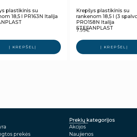
s plastikinis su
Krepšys plastikinis su
om 18,5 l PR163N Italija
rankenom 18,5 l (3 spalv
ANPLAST
PRO158N Italija
STEFANPLAST
7.99
€
Į KREPŠELĮ
Į KREPŠELĮ
Prekių kategorijos
yra
Akcijos
gtos prekės
Naujienos