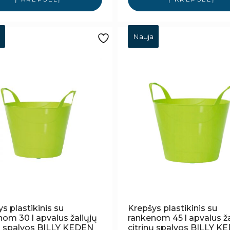
Nauja
s plastikinis su
Krepšys plastikinis su
om 30 l apvalus žaliųjų
rankenom 45 l apvalus ža
nų spalvos BILLY KEDEN
citrinų spalvos BILLY K