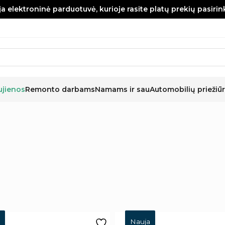
a elektroninė parduotuvė, kurioje rasite platų prekių pasiri
ujienos
Remonto darbams
Namams ir sau
Automobilių priežiūr
Nauja