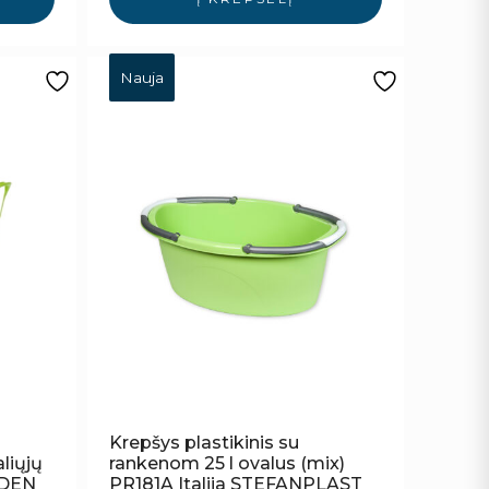
Nauja
Krepšys plastikinis su
liųjų
rankenom 25 l ovalus (mix)
EDEN
PR181A Italija STEFANPLAST