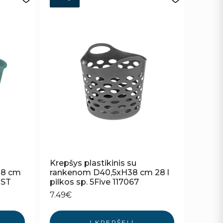
Krepšys plastikinis su
28 cm
rankenom D40,5xH38 cm 28 l
 ST
pilkos sp. 5Five 117067
7.49
€
Į KREPŠELĮ