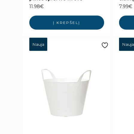
11.98
€
7.99
€
Į KREPŠELĮ
Nauja
Nauja