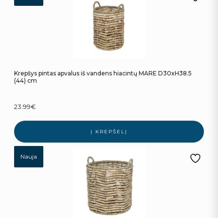
Krepšys pintas apvalus iš vandens hiacintų MARE D30xH38.5
(44) cm
23.99
€
Į KREPŠELĮ
Nauja