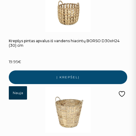
Krepšys pintas apvalus iš vandens hiacintų BORSO D30xH24
(30) cm
19.95
€
Į KREPŠELĮ
Nauja