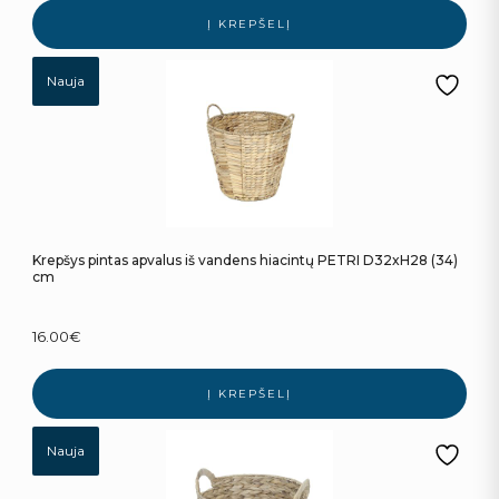
Į KREPŠELĮ
Nauja
Krepšys pintas apvalus iš vandens hiacintų PETRI D32xH28 (34)
cm
16.00
€
Į KREPŠELĮ
Nauja