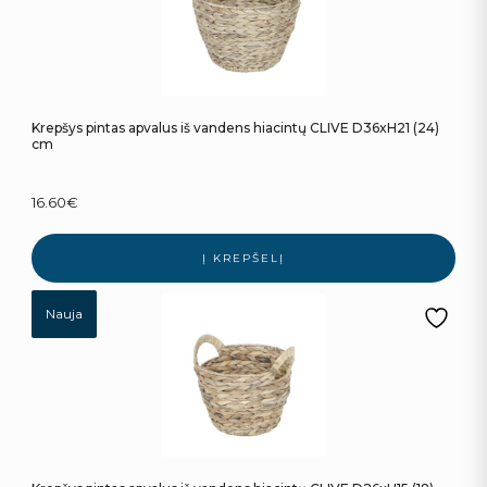
Krepšys pintas apvalus iš vandens hiacintų CLIVE D36xH21 (24)
cm
16.60
€
Į KREPŠELĮ
Nauja