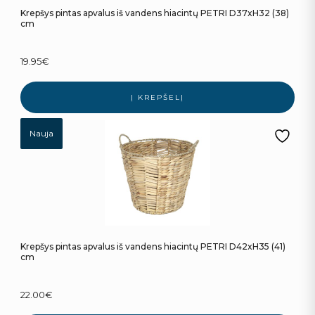
Krepšys pintas apvalus iš vandens hiacintų PETRI D37xH32 (38)
cm
19.95
€
Į KREPŠELĮ
Nauja
Krepšys pintas apvalus iš vandens hiacintų PETRI D42xH35 (41)
cm
22.00
€