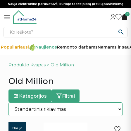
Nauja elektroninė parduotuvė, kurioje rasite platų prekių pasirinkimą
0
Populiariausi
Naujienos
Remonto darbams
Namams ir sau
A
Produkto Kvapas > Old Million
Old Million
Kategorijos
Filtrai
Nauja