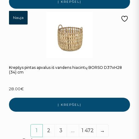
Į KREPŠELĮ
Nauja
Krepšys pintas apvalus iš vandens hiacintų BORSO D37xH28
(34) cm
28.00
€
Į KREPŠELĮ
1
2
3
…
1 472
→