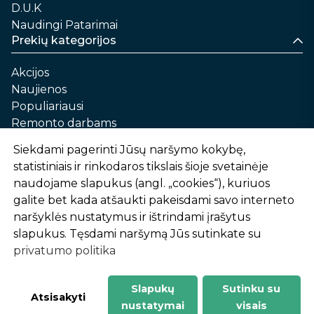
D.U.K
Naudingi Patarimai
Prekių kategorijos
Akcijos
Naujienos
Populiariausi
Remonto darbams
Namams ir sau
Siekdami pagerinti Jūsų naršymo kokybę,
Automobilių priežiūrai
statistiniais ir rinkodaros tikslais šioje svetainėje
Sodui ir daržui
naudojame slapukus (angl. „cookies“), kuriuos
Informacija
galite bet kada atšaukti pakeisdami savo interneto
naršyklės nustatymus ir ištrindami įrašytus
Apie mus
slapukus. Tęsdami naršymą Jūs sutinkate su
Prekių pirkimo – pardavimo taisyklės
privatumo politika
Prekių pristatymas ir atsiėmimas
Garantinis aptarnavimas ir prekių grąžinimas
Privatumo politika
Slapukų
Sutinku su
-
1
2
%
n
u
o
l
a
i
d
a
Atsisakyti
nustatymai
visais