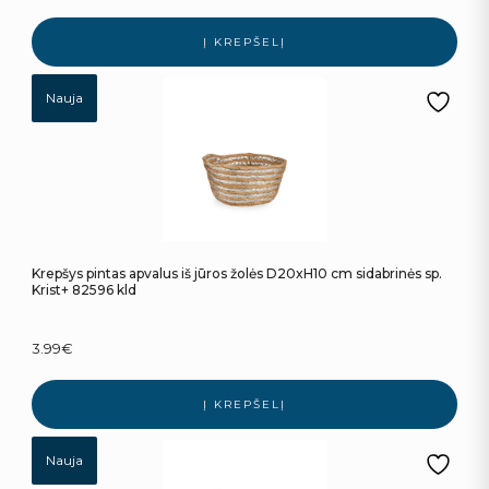
Į KREPŠELĮ
Nauja
Krepšys pintas apvalus iš jūros žolės D20xH10 cm sidabrinės sp.
Krist+ 82596 kld
3.99
€
Į KREPŠELĮ
Nauja