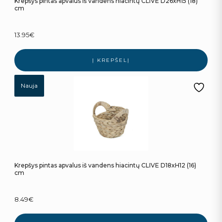
Krepšys pintas apvalus iš vandens hiacintų CLIVE D26xH15 (18)
cm
13.95
€
Į KREPŠELĮ
Nauja
Krepšys pintas apvalus iš vandens hiacintų CLIVE D18xH12 (16)
cm
8.49
€