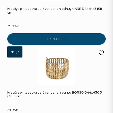
Krepšys pintas apvalus iš vandens hiacintų MARE D44xH45 (51)
cm
39.99
€
Į KREPŠELĮ
Nauja
Krepšys pintas apvalus iš vandens hiacintų BORSO D44xH30.5
(36.5) cm
29.95
€