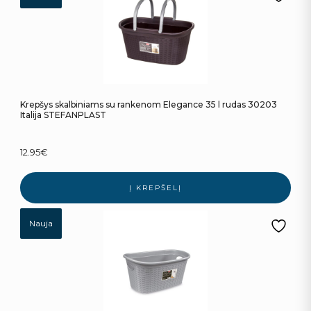
Krepšys skalbiniams su rankenom Elegance 35 l rudas 30203
Italija STEFANPLAST
12.95
€
Į KREPŠELĮ
Nauja