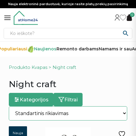
Nauja elektroninė parduotuvė, kurioje rasite platų prekių pasirinkimą
0
opuliariausi
Naujienos
Remonto darbams
Namams ir sau
Au
Produkto Kvapas > Night craft
Night craft
Kategorijos
Filtrai
Nauja