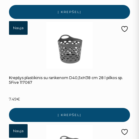
Į KREPŠELĮ
Nauja
Krepšys plastikinis su rankenom D40,5xH38 cm 28 l pilkos sp.
5Five 117067
7.49
€
Į KREPŠELĮ
Nauja