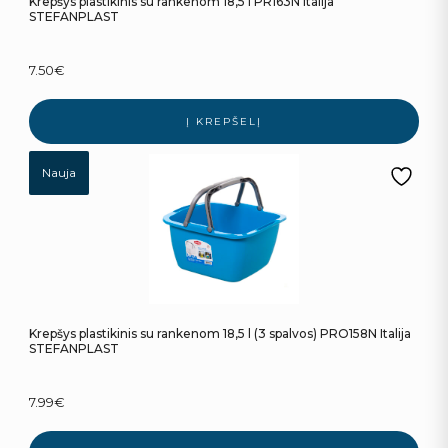
Krepšys plastikinis su rankenom 18,5 l PR163N Italija
STEFANPLAST
7.50
€
Į KREPŠELĮ
Nauja
Krepšys plastikinis su rankenom 18,5 l (3 spalvos) PRO158N Italija
STEFANPLAST
7.99
€