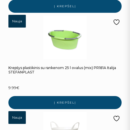
Į KREPŠELĮ
Nauja
Krepšys plastikinis su rankenom 25 l ovalus (mix) PR181A Italija
STEFANPLAST
9.99
€
Į KREPŠELĮ
Nauja