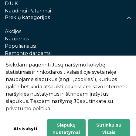
D.U.K
Naudingi Patarimai
Prekių kategorijos
Akcijos
Naujienos
Populiariausi
Remonto darbams
Namams ir sau
Siekdami pagerinti Jūsų naršymo kokybę,
Automobilių priežiūrai
statistiniais ir rinkodaros tikslais šioje svetainėje
Sodui ir daržui
naudojame slapukus (angl. „cookies“), kuriuos
Informacija
galite bet kada atšaukti pakeisdami savo interneto
naršyklės nustatymus ir ištrindami įrašytus
Apie mus
slapukus. Tęsdami naršymą Jūs sutinkate su
Prekių pirkimo – pardavimo taisyklės
privatumo politika
Prekių pristatymas ir atsiėmimas
Garantinis aptarnavimas ir prekių grąžinimas
Privatumo politika
Slapukų
Sutinku su
-
1
2
%
n
u
o
l
a
i
d
a
Atsisakyti
nustatymai
visais