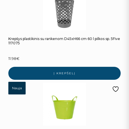
Krepšys plastikinis su rankenom D45xH66 cm 60 l pilkos sp. 5Five
117075
11.98
€
Į KREPŠELĮ
Nauja