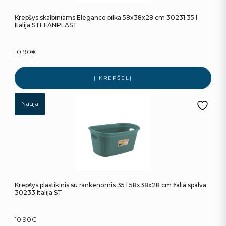
Krepšys skalbiniams Elegance pilka 58x38x28 cm 30231 35 l
Italija STEFANPLAST
10.90
€
Į KREPŠELĮ
Nauja
Krepšys plastikinis su rankenomis 35 l 58x38x28 cm žalia spalva
30233 Italija ST
10.90
€