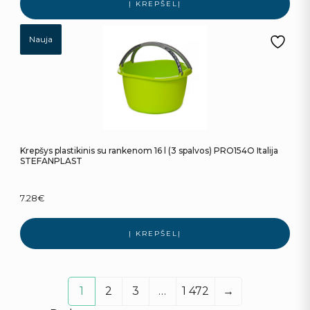
Į KREPŠELĮ
Nauja
Krepšys plastikinis su rankenom 16 l (3 spalvos) PRO154O Italija
STEFANPLAST
7.28
€
Į KREPŠELĮ
1
2
3
…
1 472
→