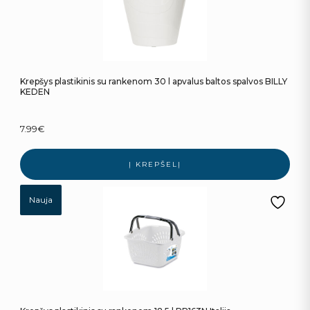
Krepšys plastikinis su rankenom 30 l apvalus baltos spalvos BILLY
KEDEN
7.99
€
Į KREPŠELĮ
Nauja