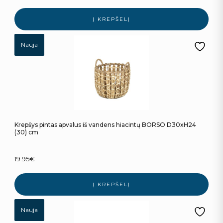
Į KREPŠELĮ
Nauja
Krepšys pintas apvalus iš vandens hiacintų BORSO D30xH24
(30) cm
19.95
€
Į KREPŠELĮ
Nauja