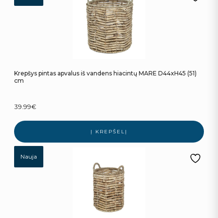
Krepšys pintas apvalus iš vandens hiacintų MARE D44xH45 (51)
cm
39.99
€
Į KREPŠELĮ
Nauja