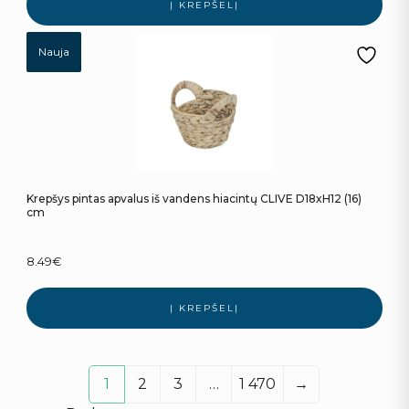
Į KREPŠELĮ
Nauja
Krepšys pintas apvalus iš vandens hiacintų CLIVE D18xH12 (16)
cm
8.49
€
Į KREPŠELĮ
1
2
3
…
1 470
→