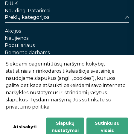
D.U.K
Naudingi Patarimai
Prekių kategorijos
Akcijos
Naujienos
Populiariausi
Remonto darbams
Namams ir sau
Siekdami pagerinti Jūsų naršymo kokybę,
Automobilių priežiūrai
statistiniais ir rinkodaros tikslais šioje svetainėje
Sodui ir daržui
naudojame slapukus (angl. „cookies“), kuriuos
Informacija
galite bet kada atšaukti pakeisdami savo interneto
naršyklės nustatymus ir ištrindami įrašytus
Apie mus
slapukus. Tęsdami naršymą Jūs sutinkate su
Prekių pirkimo – pardavimo taisyklės
privatumo politika
Prekių pristatymas ir atsiėmimas
Garantinis aptarnavimas ir prekių grąžinimas
Privatumo politika
Slapukų
Sutinku su
-
1
2
%
n
u
o
l
a
i
d
a
Atsisakyti
nustatymai
visais