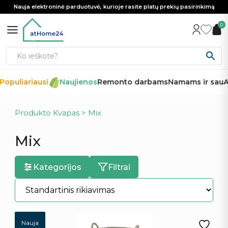
Nauja elektroninė parduotuvė, kurioje rasite platų prekių pasirinkimą
0
opuliariausi
Naujienos
Remonto darbams
Namams ir sau
Au
Produkto Kvapas > Mix
Mix
Kategorijos
Filtrai
Nauja