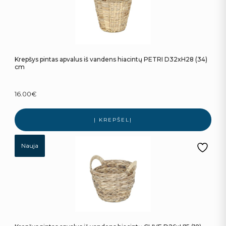
Krepšys pintas apvalus iš vandens hiacintų PETRI D32xH28 (34)
cm
16.00
€
Į KREPŠELĮ
Nauja