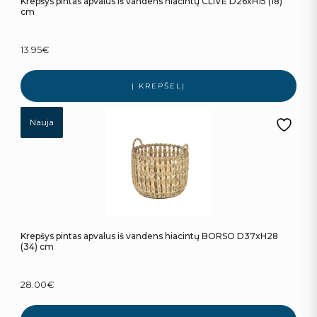
Krepšys pintas apvalus iš vandens hiacintų CLIVE D26xH15 (18)
cm
13.95
€
Į KREPŠELĮ
Nauja
Krepšys pintas apvalus iš vandens hiacintų BORSO D37xH28
(34) cm
28.00
€