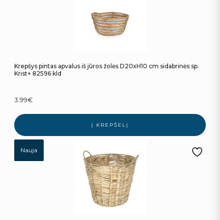
Krepšys pintas apvalus iš jūros žolės D20xH10 cm sidabrinės sp.
Krist+ 82596 kld
3.99
€
Į KREPŠELĮ
Nauja