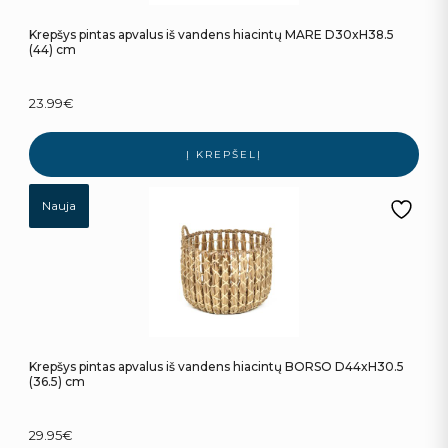
Krepšys pintas apvalus iš vandens hiacintų MARE D30xH38.5
(44) cm
23.99
€
Į KREPŠELĮ
Nauja
Krepšys pintas apvalus iš vandens hiacintų BORSO D44xH30.5
(36.5) cm
29.95
€