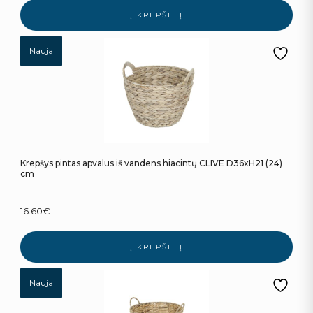
Į KREPŠELĮ
Nauja
Krepšys pintas apvalus iš vandens hiacintų CLIVE D36xH21 (24)
cm
16.60
€
Į KREPŠELĮ
Nauja