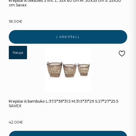
Krepšiai iš tekstilės 3 vnt. L: 35X 40 cm M: 30X35 cm S: 25X30
cm Savex
18.00
€
Į KREPŠELĮ
Nauja
Krepšiai iš bambuko L:37.5*36*31.5 M:31.5*31*29 S:27*27*25.5
SAVEX
42.00
€