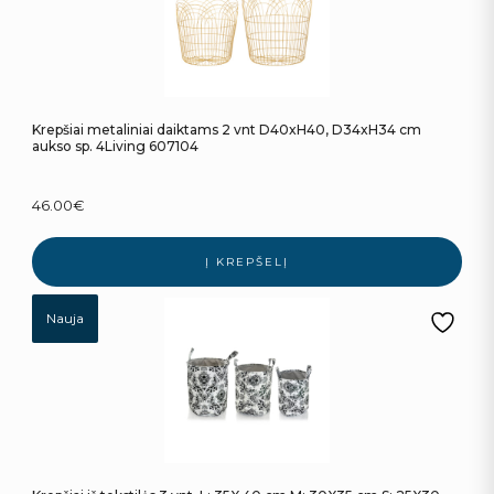
Krepšiai metaliniai daiktams 2 vnt D40xH40, D34xH34 cm
aukso sp. 4Living 607104
46.00
€
Į KREPŠELĮ
Nauja