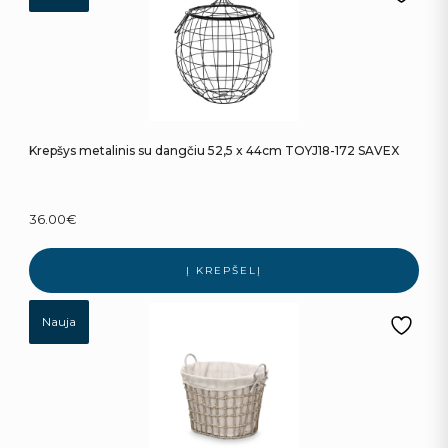
Krepšys metalinis su dangčiu 52,5 x 44cm TOYJ18-172 SAVEX
36.00
€
Į KREPŠELĮ
Nauja