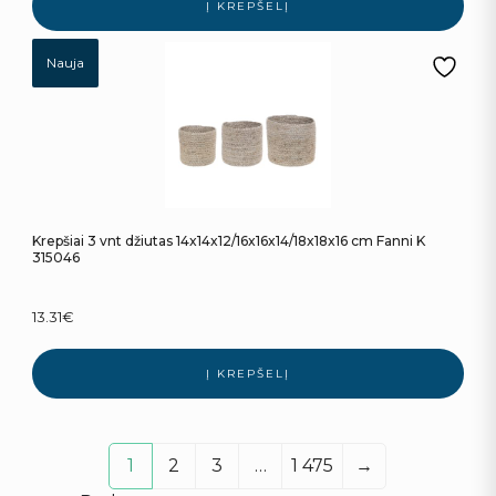
Į KREPŠELĮ
Nauja
Krepšiai 3 vnt džiutas 14x14x12/16x16x14/18x18x16 cm Fanni K
315046
13.31
€
Į KREPŠELĮ
1
2
3
…
1 475
→