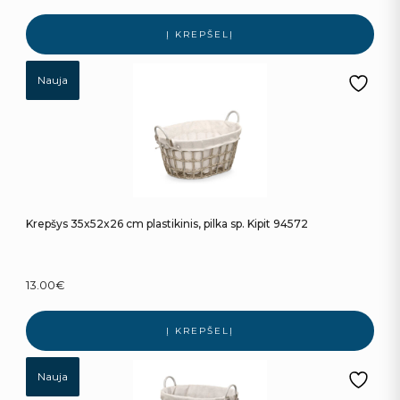
Į KREPŠELĮ
Nauja
Krepšys 35x52x26 cm plastikinis, pilka sp. Kipit 94572
13.00
€
Į KREPŠELĮ
Nauja