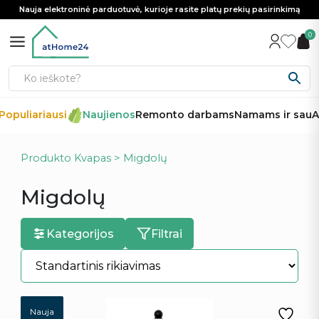
Nauja elektroninė parduotuvė, kurioje rasite platų prekių pasirinkimą
0
opuliariausi
Naujienos
Remonto darbams
Namams ir sau
Au
Produkto Kvapas > Migdolų
Migdolų
Kategorijos
Filtrai
Nauja