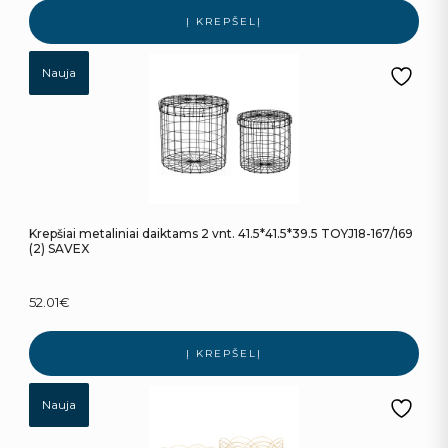
Į KREPŠELĮ
Nauja
Krepšiai metaliniai daiktams 2 vnt. 41.5*41.5*39.5 TOYJ18-167/169
(2) SAVEX
52.01
€
Į KREPŠELĮ
Nauja