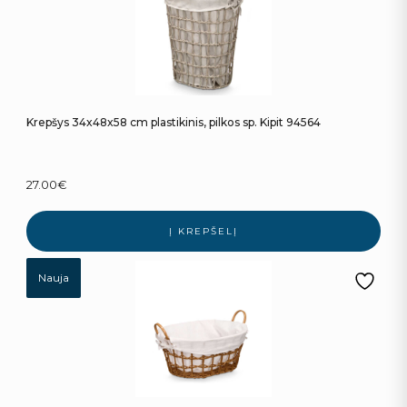
Krepšys 34x48x58 cm plastikinis, pilkos sp. Kipit 94564
27.00
€
Į KREPŠELĮ
Nauja