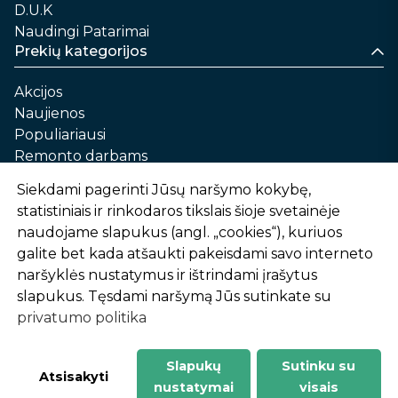
D.U.K
Naudingi Patarimai
Prekių kategorijos
Akcijos
Naujienos
Populiariausi
Remonto darbams
Namams ir sau
Siekdami pagerinti Jūsų naršymo kokybę,
Automobilių priežiūrai
statistiniais ir rinkodaros tikslais šioje svetainėje
Sodui ir daržui
naudojame slapukus (angl. „cookies“), kuriuos
Informacija
galite bet kada atšaukti pakeisdami savo interneto
naršyklės nustatymus ir ištrindami įrašytus
Apie mus
slapukus. Tęsdami naršymą Jūs sutinkate su
Prekių pirkimo – pardavimo taisyklės
privatumo politika
Prekių pristatymas ir atsiėmimas
Garantinis aptarnavimas ir prekių grąžinimas
Privatumo politika
Slapukų
Sutinku su
-
1
2
%
n
u
o
l
a
i
d
a
Atsisakyti
nustatymai
visais