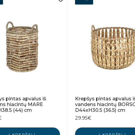
s pintas apvalus iš
Krepšys pintas apvalus i
ns hiacintų MARE
vandens hiacintų BORS
38.5 (44) cm
D44xH30.5 (36.5) cm
€
29.95
€
Į KREPŠELĮ
Į KREPŠELĮ