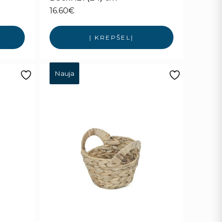
16.60
€
Į KREPŠELĮ
Nauja