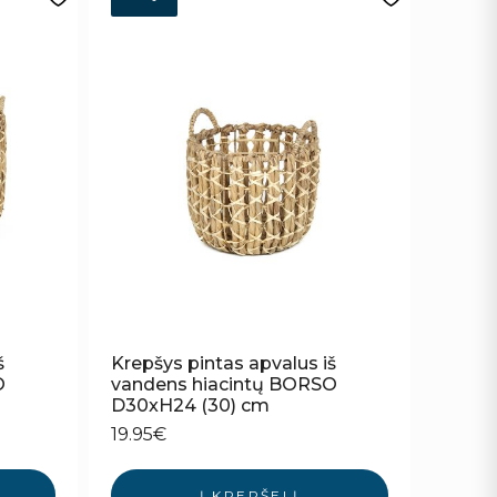
š
Krepšys pintas apvalus iš
O
vandens hiacintų BORSO
D30xH24 (30) cm
19.95
€
Į KREPŠELĮ