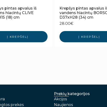
s pintas apvalus iš
Krepšys pintas apvalus i
ns hiacintų CLIVE
vandens hiacintų BORS
15 (18) cm
D37xH28 (34) cm
28.00
€
Į KREPŠELĮ
Į KREPŠELĮ
Prekių kategorijos
yra
Akcijos
gtos prekės
Naujienos