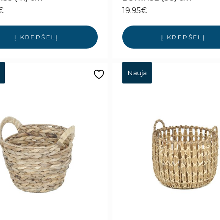
€
19.95
€
Į KREPŠELĮ
Į KREPŠELĮ
Nauja