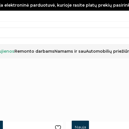
a elektroninė parduotuvė, kurioje rasite platų prekių pasiri
ujienos
Remonto darbams
Namams ir sau
Automobilių priežiūr
Nauja