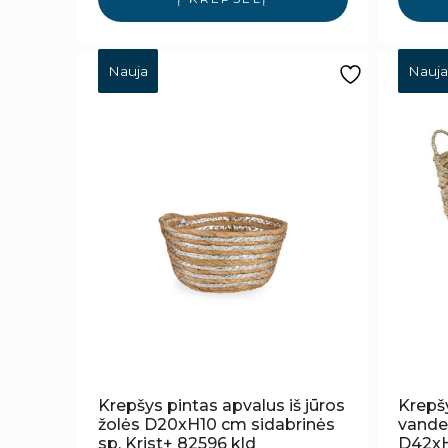
Nauja
Nauja
Krepšys pintas apvalus iš jūros
Krepšy
žolės D20xH10 cm sidabrinės
vande
sp. Krist+ 82596 kld
D42xH