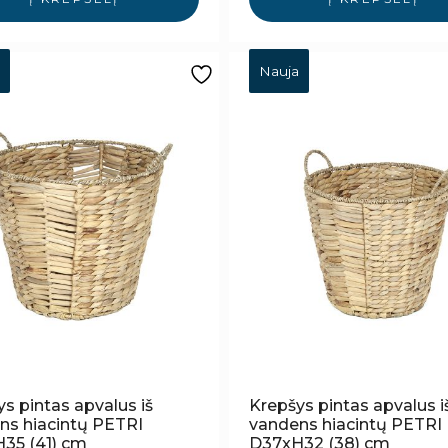
Nauja
s pintas apvalus iš
Krepšys pintas apvalus i
ns hiacintų PETRI
vandens hiacintų PETRI
35 (41) cm
D37xH32 (38) cm