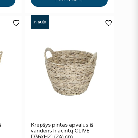
Nauja
š
Krepšys pintas apvalus iš
vandens hiacintų CLIVE
D36xH21 (24) cm