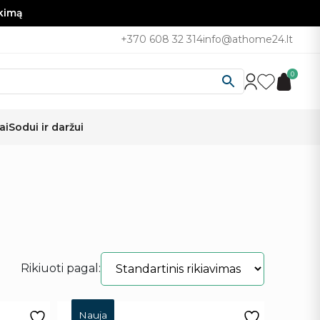
nkimą
+370 608 32 314
info@athome24.lt
0
ai
Sodui ir daržui
Rikiuoti pagal:
Nauja