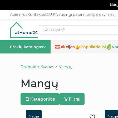
Nauj
Apie mus
Kontaktai
D.U.K
Naudingi patarimai
Išpardavimas
Prekių katalogas
Akcijos
Populiariausi
Na
%
Produkto Kvapas > Mangų
Mangų
Kategorijos
Filtrai
Nauja
Nauja