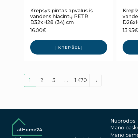
Krepšys pintas apvalus iš
Krepšy
vandens hiacintų PETRI
vande
D32xH28 (34) cm
D26xH
16.00
€
13.95
€
Į KREPŠELĮ
1
2
3
…
1 470
→
Nuorodos
Mano pask
Mano pamė