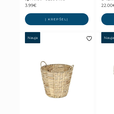
3.99
€
22.00
Į KREPŠELĮ
Nauja
Nauja