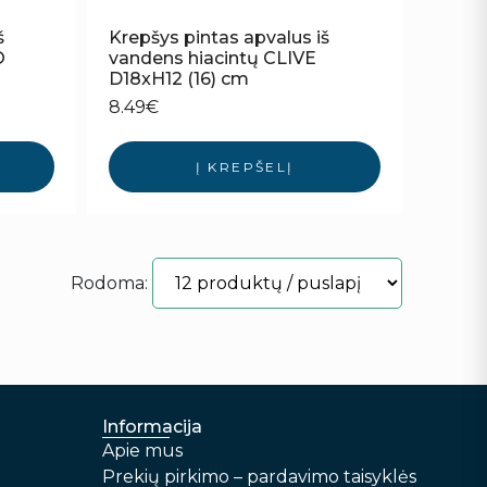
š
Krepšys pintas apvalus iš
O
vandens hiacintų CLIVE
D18xH12 (16) cm
8.49
€
Į KREPŠELĮ
Rodoma:
Informacija
Apie mus
Prekių pirkimo – pardavimo taisyklės