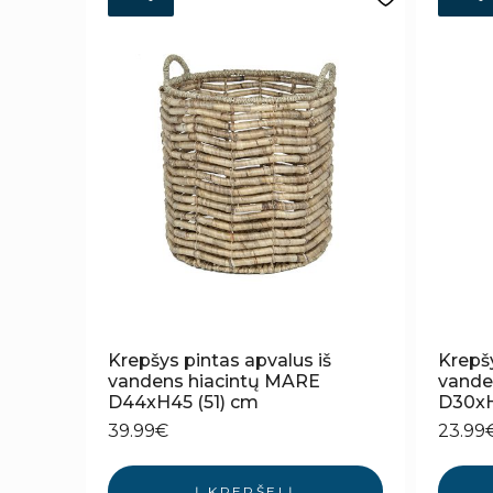
Krepšys pintas apvalus iš
Krepšy
vandens hiacintų MARE
vande
D44xH45 (51) cm
D30xH
39.99
€
23.99
Į KREPŠELĮ