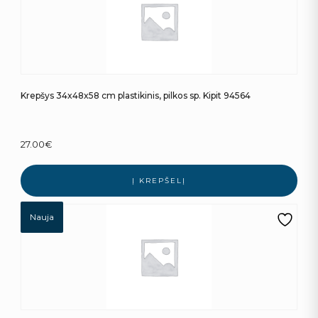
Krepšys 34x48x58 cm plastikinis, pilkos sp. Kipit 94564
27.00
€
Į KREPŠELĮ
Nauja