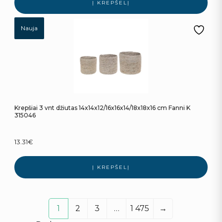
Į KREPŠELĮ
Nauja
Krepšiai 3 vnt džiutas 14x14x12/16x16x14/18x18x16 cm Fanni K
315046
13.31
€
Į KREPŠELĮ
1
2
3
…
1 475
→