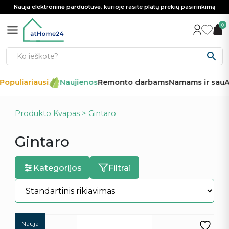
Nauja elektroninė parduotuvė, kurioje rasite platų prekių pasirinkimą
0
opuliariausi
Naujienos
Remonto darbams
Namams ir sau
Au
Produkto Kvapas > Gintaro
Gintaro
Kategorijos
Filtrai
Nauja