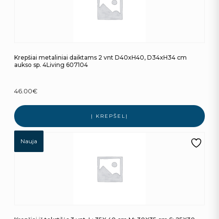
Krepšiai metaliniai daiktams 2 vnt D40xH40, D34xH34 cm
aukso sp. 4Living 607104
46.00
€
Į KREPŠELĮ
Nauja