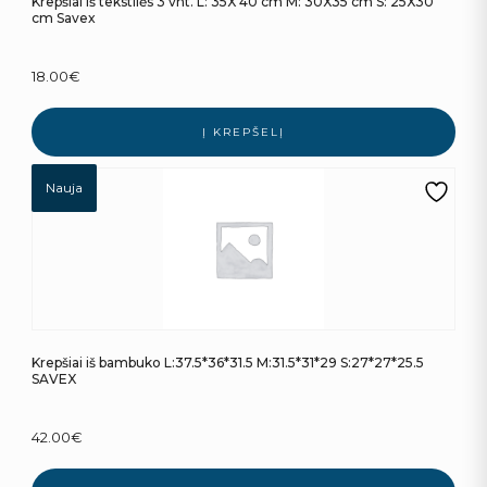
Krepšiai iš tekstilės 3 vnt. L: 35X 40 cm M: 30X35 cm S: 25X30
cm Savex
18.00
€
Į KREPŠELĮ
Nauja
Krepšiai iš bambuko L:37.5*36*31.5 M:31.5*31*29 S:27*27*25.5
SAVEX
42.00
€