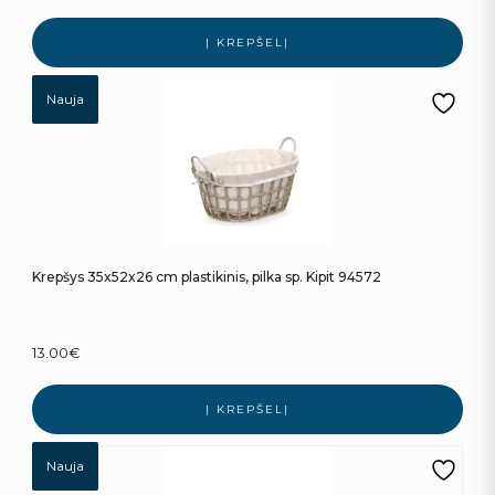
Į KREPŠELĮ
Nauja
Krepšys 35x52x26 cm plastikinis, pilka sp. Kipit 94572
13.00
€
Į KREPŠELĮ
Nauja