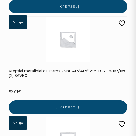
Į KREPŠELĮ
Nauja
Krepšiai metaliniai daiktams 2 vnt. 41.5*41.5*39.5 TOYJ18-167/169
(2) SAVEX
52.01
€
Į KREPŠELĮ
Nauja