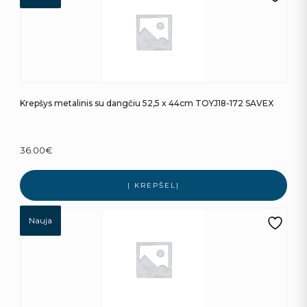
Krepšys metalinis su dangčiu 52,5 x 44cm TOYJ18-172 SAVEX
36.00
€
Į KREPŠELĮ
Nauja