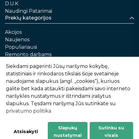
D.U.K
Naudingi Patarimai
Prekių kategorijos
Akcijos
Naujienos
Populiariausi
Remonto darbams
Namams ir sau
Siekdami pagerinti Jūsų naršymo kokybę,
Automobilių priežiūrai
statistiniais ir rinkodaros tikslais šioje svetainėje
Sodui ir daržui
naudojame slapukus (angl. „cookies“), kuriuos
Informacija
galite bet kada atšaukti pakeisdami savo interneto
naršyklės nustatymus ir ištrindami įrašytus
Apie mus
slapukus. Tęsdami naršymą Jūs sutinkate su
Prekių pirkimo – pardavimo taisyklės
privatumo politika
Prekių pristatymas ir atsiėmimas
Garantinis aptarnavimas ir prekių grąžinimas
Privatumo politika
Slapukų
Sutinku su
Atsisakyti
nustatymai
visais