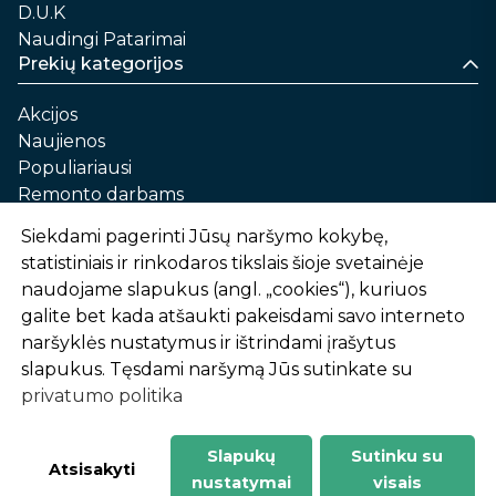
D.U.K
Naudingi Patarimai
Prekių kategorijos
Akcijos
Naujienos
Populiariausi
Remonto darbams
Namams ir sau
Siekdami pagerinti Jūsų naršymo kokybę,
Automobilių priežiūrai
statistiniais ir rinkodaros tikslais šioje svetainėje
Sodui ir daržui
naudojame slapukus (angl. „cookies“), kuriuos
Informacija
galite bet kada atšaukti pakeisdami savo interneto
naršyklės nustatymus ir ištrindami įrašytus
Apie mus
slapukus. Tęsdami naršymą Jūs sutinkate su
Prekių pirkimo – pardavimo taisyklės
privatumo politika
Prekių pristatymas ir atsiėmimas
Garantinis aptarnavimas ir prekių grąžinimas
Privatumo politika
Slapukų
Sutinku su
Atsisakyti
nustatymai
visais