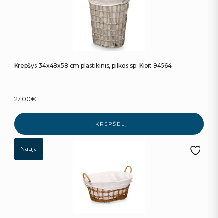
Krepšys 34x48x58 cm plastikinis, pilkos sp. Kipit 94564
27.00
€
Į KREPŠELĮ
Nauja