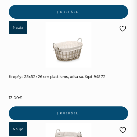
Į KREPŠELĮ
Nauja
Krepšys 35x52x26 cm plastikinis, pilka sp. Kipit 94572
13.00
€
Į KREPŠELĮ
Nauja