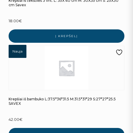
Krepšiai iš tekstilės 3 vnt. L: 35X 40 cm M: 30X35 cm S: 25X30
cm Savex
18.00
€
Į KREPŠELĮ
Nauja
Krepšiai iš bambuko L:37.5*36*31.5 M:31.5*31*29 S:27*27*25.5
SAVEX
42.00
€