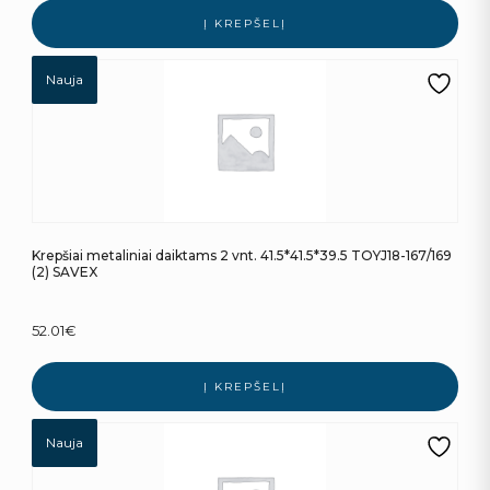
Į KREPŠELĮ
Nauja
Krepšiai metaliniai daiktams 2 vnt. 41.5*41.5*39.5 TOYJ18-167/169
(2) SAVEX
52.01
€
Į KREPŠELĮ
Nauja