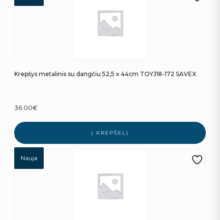
Krepšys metalinis su dangčiu 52,5 x 44cm TOYJ18-172 SAVEX
36.00
€
Į KREPŠELĮ
Nauja