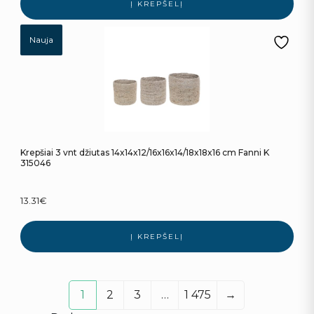
Į KREPŠELĮ
Nauja
Krepšiai 3 vnt džiutas 14x14x12/16x16x14/18x18x16 cm Fanni K
315046
13.31
€
Į KREPŠELĮ
1
2
3
…
1 475
→