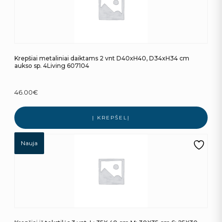
Krepšiai metaliniai daiktams 2 vnt D40xH40, D34xH34 cm
aukso sp. 4Living 607104
46.00
€
Į KREPŠELĮ
Nauja