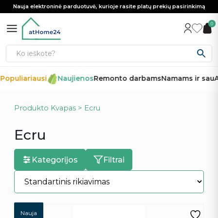
Nauja elektroninė parduotuvė, kurioje rasite platų prekių pasirinkimą
0
Populiariausi
Naujienos
Remonto darbams
Namams ir sau
Au
Produkto Kvapas > Ecru
Ecru
Kategorijos
Filtrai
Nauja