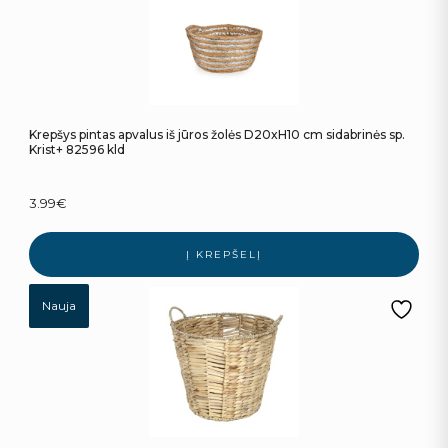
Krepšys pintas apvalus iš jūros žolės D20xH10 cm sidabrinės sp.
Krist+ 82596 kld
3.99
€
Į KREPŠELĮ
Nauja