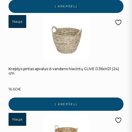
Į KREPŠELĮ
Nauja
Krepšys pintas apvalus iš vandens hiacintų CLIVE D36xH21 (24)
cm
16.60
€
Į KREPŠELĮ
Nauja