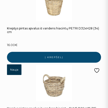
Krepšys pintas apvalus iš vandens hiacintų PETRI D32xH28 (34)
cm
16.00
€
Į KREPŠELĮ
Nauja