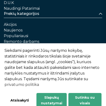
D.U.K
Naudingi Patarimai
Prekių kategorijos
Akcijos
Naujienos
Populiariausi
Remonto darbams
Namams ir sau
Siekdami pagerinti Jūsų naršymo kokybę,
Automobilių priežiūrai
statistiniais ir rinkodaros tikslais šioje svetainėje
Sodui ir daržui
naudojame slapukus (angl. „cookies“), kuriuos
Informacija
galite bet kada atšaukti pakeisdami savo interneto
naršyklės nustatymus ir ištrindami įrašytus
Apie mus
slapukus. Tęsdami naršymą Jūs sutinkate su
Prekių pirkimo – pardavimo taisyklės
privatumo politika
Prekių pristatymas ir atsiėmimas
Garantinis aptarnavimas ir prekių grąžinimas
Privatumo politika
Slapukų
Sutinku su
-
1
2
%
n
u
o
l
a
i
d
a
Atsisakyti
nustatymai
visais