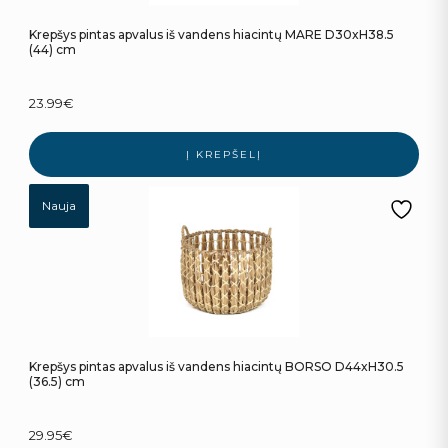
Krepšys pintas apvalus iš vandens hiacintų MARE D30xH38.5
(44) cm
23.99
€
Į KREPŠELĮ
Nauja
Krepšys pintas apvalus iš vandens hiacintų BORSO D44xH30.5
(36.5) cm
29.95
€