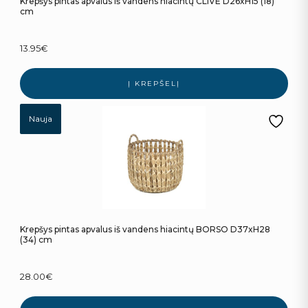
Krepšys pintas apvalus iš vandens hiacintų CLIVE D26xH15 (18)
cm
13.95
€
Į KREPŠELĮ
Nauja
Krepšys pintas apvalus iš vandens hiacintų BORSO D37xH28
(34) cm
28.00
€