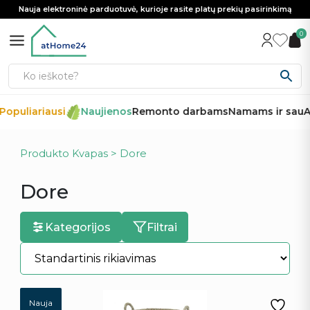
Nauja elektroninė parduotuvė, kurioje rasite platų prekių pasirinkimą
0
opuliariausi
Naujienos
Remonto darbams
Namams ir sau
Au
Produkto Kvapas > Dore
Dore
Kategorijos
Filtrai
Nauja