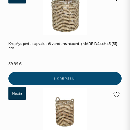
Krepšys pintas apvalus iš vandens hiacintų MARE D44xH45 (51)
cm
39.99
€
Į KREPŠELĮ
Nauja