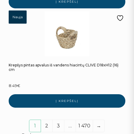
Į KREPŠELĮ
Nauja
Krepšys pintas apvalus iš vandens hiacintų CLIVE D18xH12 (16)
cm
8.49
€
Į KREPŠELĮ
1
2
3
…
1 470
→