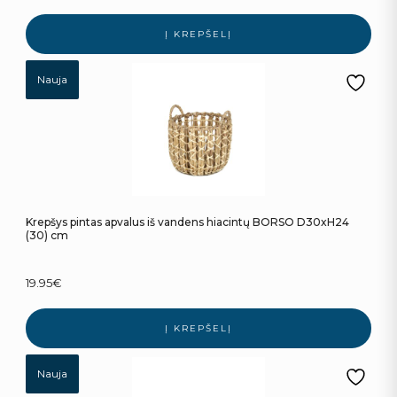
Į KREPŠELĮ
Nauja
Krepšys pintas apvalus iš vandens hiacintų BORSO D30xH24
(30) cm
19.95
€
Į KREPŠELĮ
Nauja