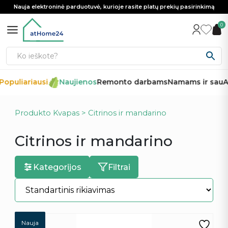
Nauja elektroninė parduotuvė, kurioje rasite platų prekių pasirinkimą
0
opuliariausi
Naujienos
Remonto darbams
Namams ir sau
Au
Produkto Kvapas > Citrinos ir mandarino
Citrinos ir mandarino
Kategorijos
Filtrai
Nauja