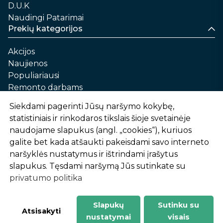
D.U.K
Naudingi Patarimai
Prekių kategorijos
Akcijos
Naujienos
Populiariausi
Remonto darbams
Namams ir sau
Siekdami pagerinti Jūsų naršymo kokybę,
Automobilių priežiūrai
statistiniais ir rinkodaros tikslais šioje svetainėje
Sodui ir daržui
naudojame slapukus (angl. „cookies“), kuriuos
Informacija
galite bet kada atšaukti pakeisdami savo interneto
naršyklės nustatymus ir ištrindami įrašytus
Apie mus
slapukus. Tęsdami naršymą Jūs sutinkate su
Prekių pirkimo – pardavimo taisyklės
privatumo politika
Prekių pristatymas ir atsiėmimas
Garantinis aptarnavimas ir prekių grąžinimas
Privatumo politika
Slapukų
Sutinku su
-
1
2
%
n
u
o
l
a
i
d
a
Atsisakyti
nustatymai
visais