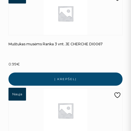
Muštukas musėms Ranka 3 vnt. JE CHERCHE DI0067
0.99
€
Į KREPŠELĮ
Nauja