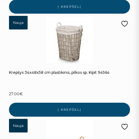
Į KREPŠELĮ
Nauja
Krepšys 34x48x58 cm plastikinis, pilkos sp. Kipit 94564
27.00
€
Į KREPŠELĮ
Nauja