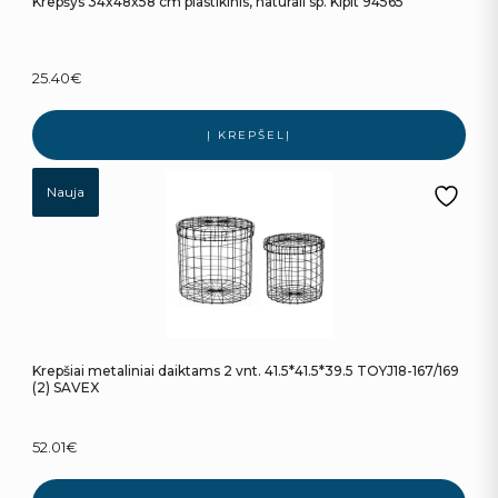
Krepšys 34x48x58 cm plastikinis, natūrali sp. Kipit 94565
25.40
€
Į KREPŠELĮ
Nauja
Krepšiai metaliniai daiktams 2 vnt. 41.5*41.5*39.5 TOYJ18-167/169
(2) SAVEX
52.01
€