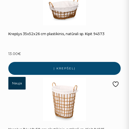
Krepšys 35x52x26 cm plastikinis, natūrali sp. Kipit 94573
13.00
€
Į KREPŠELĮ
Nauja