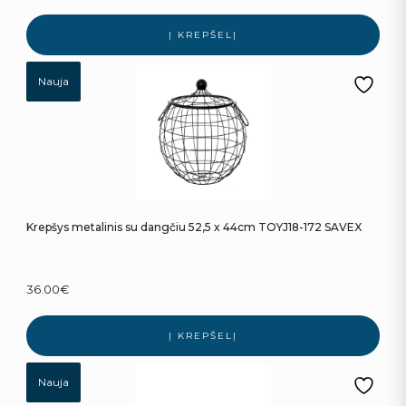
Į KREPŠELĮ
Nauja
Krepšys metalinis su dangčiu 52,5 x 44cm TOYJ18-172 SAVEX
36.00
€
Į KREPŠELĮ
Nauja