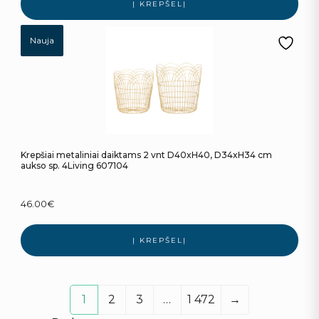
Į KREPŠELĮ
Nauja
Krepšiai metaliniai daiktams 2 vnt D40xH40, D34xH34 cm
aukso sp. 4Living 607104
46.00
€
Į KREPŠELĮ
1
2
3
…
1 472
→