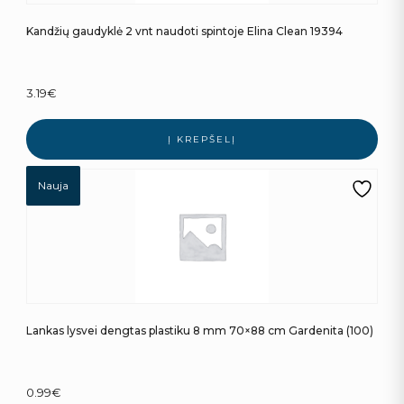
Kandžių gaudyklė 2 vnt naudoti spintoje Elina Clean 19394
3.19
€
Į KREPŠELĮ
Nauja
Lankas lysvei dengtas plastiku 8 mm 70×88 cm Gardenita (100)
0.99
€