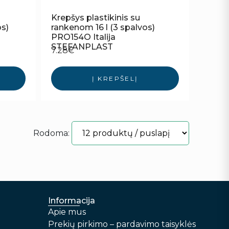
Krepšys plastikinis su
os)
rankenom 16 l (3 spalvos)
PRO154O Italija
STEFANPLAST
7.28
€
Į KREPŠELĮ
Rodoma:
Informacija
Apie mus
Prekių pirkimo – pardavimo taisyklės