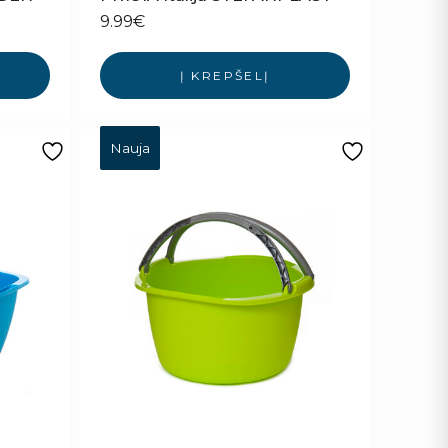
9.99
€
Į KREPŠELĮ
Nauja