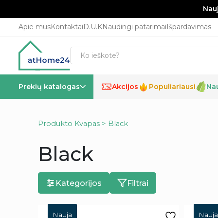
Nauj
Apie mus
Kontaktai
D.U.K
Naudingi patarimai
Išpardavimas
Prekių katalogas
Akcijos
Populiariausi
Na
%
Produkto Kvapas > Black
Black
Kategorijos
Filtrai
Nauja
Nauja