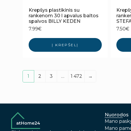
Krepšys plastikinis su
Krepšy
rankenom 30 l apvalus baltos
ranken
spalvos BILLY KEDEN
STEF
7.99
€
7.50
€
Į KREPŠELĮ
1
2
3
…
1 472
→
Nuorodos
Mano pask
Mano pamė