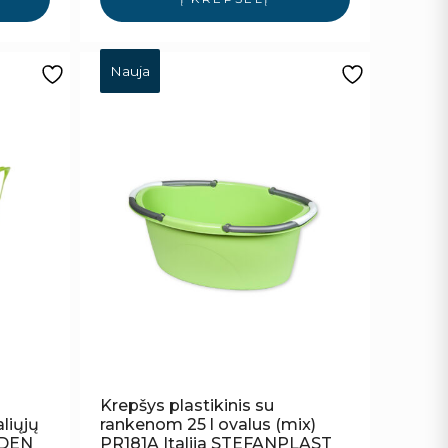
Nauja
Krepšys plastikinis su
liųjų
rankenom 25 l ovalus (mix)
EDEN
PR181A Italija STEFANPLAST