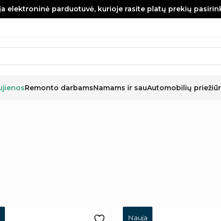
a elektroninė parduotuvė, kurioje rasite platų prekių pasiri
ujienos
Remonto darbams
Namams ir sau
Automobilių priežiūr
Nauja