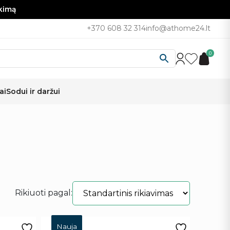
nkimą
+370 608 32 314
info@athome24.lt
0
ai
Sodui ir daržui
Rikiuoti pagal:
Nauja