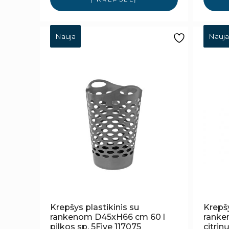
Nauja
Nauja
Krepšys plastikinis su
Krepšy
rankenom D45xH66 cm 60 l
ranken
pilkos sp. 5Five 117075
citri