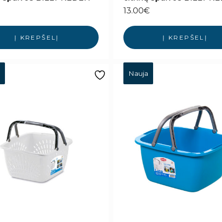
13.00
€
Į KREPŠELĮ
Į KREPŠELĮ
Nauja