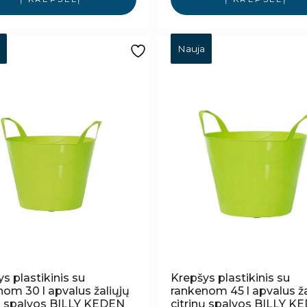
Nauja
s plastikinis su
Krepšys plastikinis su
om 30 l apvalus žaliųjų
rankenom 45 l apvalus ža
nų spalvos BILLY KEDEN
citrinų spalvos BILLY K