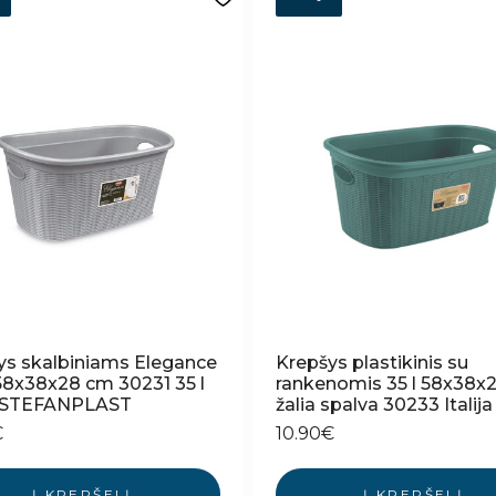
ys skalbiniams Elegance
Krepšys plastikinis su
 58x38x28 cm 30231 35 l
rankenomis 35 l 58x38x
ja STEFANPLAST
žalia spalva 30233 Italija
€
10.90
€
Į KREPŠELĮ
Į KREPŠELĮ