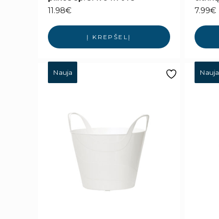
11.98
€
7.99
€
Į KREPŠELĮ
Nauja
Nauja