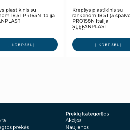
s plastikinis su
Krepšys plastikinis su
om 18,5 l PR163N Italija
rankenom 18,5 l (3 spalv
ANPLAST
PRO158N Italija
STEFANPLAST
7.99
€
Į KREPŠELĮ
Į KREPŠELĮ
Prekių kategorijos
yra
Akcijos
gtos prekės
Naujienos