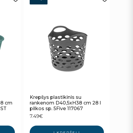
Krepšys plastikinis su
28 cm
rankenom D40,5xH38 cm 28 l
 ST
pilkos sp. 5Five 117067
7.49
€
Į KREPŠELĮ