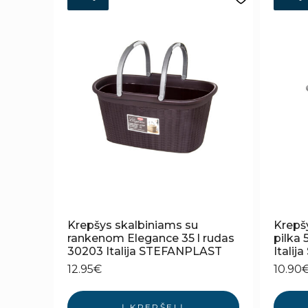
Krepšys skalbiniams su
Krepš
rankenom Elegance 35 l rudas
pilka
30203 Italija STEFANPLAST
Itali
12.95
€
10.90
Į KREPŠELĮ