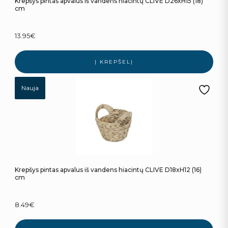
Krepšys pintas apvalus iš vandens hiacintų CLIVE D26xH15 (18)
cm
13.95
€
Į KREPŠELĮ
Nauja
Krepšys pintas apvalus iš vandens hiacintų CLIVE D18xH12 (16)
cm
8.49
€