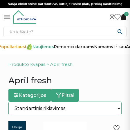
Nauja elektroninė parduotuvė, kurioje rasite platų prekių pasirinkimą
0
opuliariausi
Naujienos
Remonto darbams
Namams ir sau
Au
Produkto Kvapas > April fresh
April fresh
Kategorijos
Filtrai
Nauja