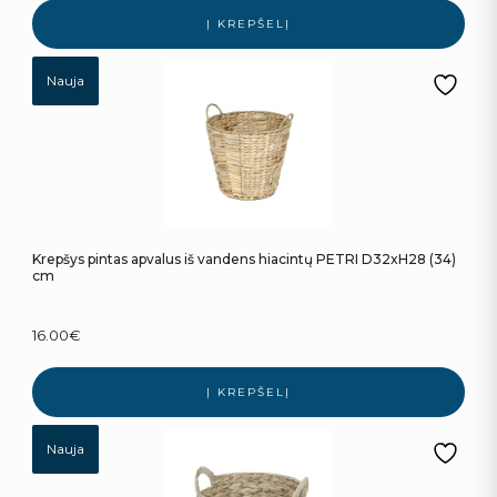
Į KREPŠELĮ
Nauja
Krepšys pintas apvalus iš vandens hiacintų PETRI D32xH28 (34)
cm
16.00
€
Į KREPŠELĮ
Nauja