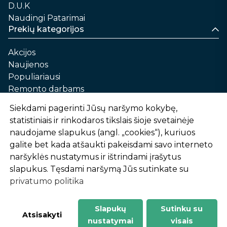
D.U.K
Naudingi Patarimai
Prekių kategorijos
Akcijos
Naujienos
Populiariausi
Remonto darbams
Namams ir sau
Siekdami pagerinti Jūsų naršymo kokybę,
Automobilių priežiūrai
statistiniais ir rinkodaros tikslais šioje svetainėje
Sodui ir daržui
naudojame slapukus (angl. „cookies“), kuriuos
Informacija
galite bet kada atšaukti pakeisdami savo interneto
naršyklės nustatymus ir ištrindami įrašytus
Apie mus
slapukus. Tęsdami naršymą Jūs sutinkate su
Prekių pirkimo – pardavimo taisyklės
privatumo politika
Prekių pristatymas ir atsiėmimas
Garantinis aptarnavimas ir prekių grąžinimas
Privatumo politika
Slapukų
Sutinku su
-
1
2
%
n
u
o
l
a
i
d
a
Atsisakyti
nustatymai
visais