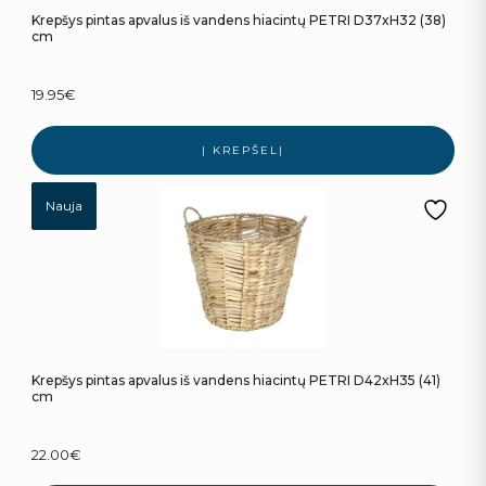
Krepšys pintas apvalus iš vandens hiacintų PETRI D37xH32 (38)
cm
19.95
€
Į KREPŠELĮ
Nauja
Krepšys pintas apvalus iš vandens hiacintų PETRI D42xH35 (41)
cm
22.00
€