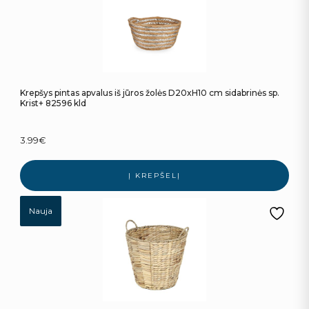
Krepšys pintas apvalus iš jūros žolės D20xH10 cm sidabrinės sp.
Krist+ 82596 kld
3.99
€
Į KREPŠELĮ
Nauja