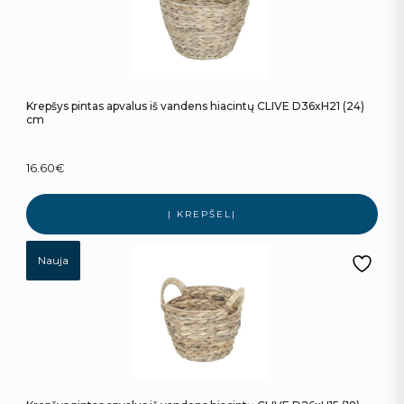
Krepšys pintas apvalus iš vandens hiacintų CLIVE D36xH21 (24)
cm
16.60
€
Į KREPŠELĮ
Nauja