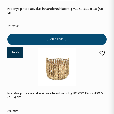
Krepšys pintas apvalus iš vandens hiacintų MARE D44xH45 (51)
cm
39.99
€
Į KREPŠELĮ
Nauja
Krepšys pintas apvalus iš vandens hiacintų BORSO D44xH30.5
(36.5) cm
29.95
€