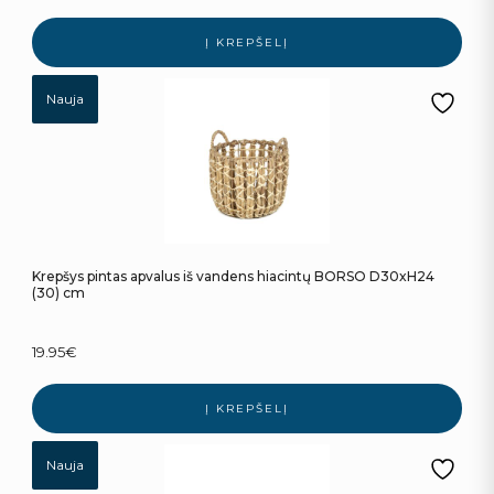
Į KREPŠELĮ
Nauja
Krepšys pintas apvalus iš vandens hiacintų BORSO D30xH24
(30) cm
19.95
€
Į KREPŠELĮ
Nauja