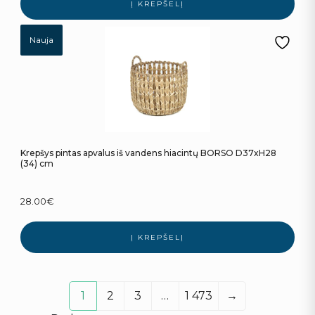
Į KREPŠELĮ
Nauja
Krepšys pintas apvalus iš vandens hiacintų BORSO D37xH28
(34) cm
28.00
€
Į KREPŠELĮ
1
2
3
…
1 473
→