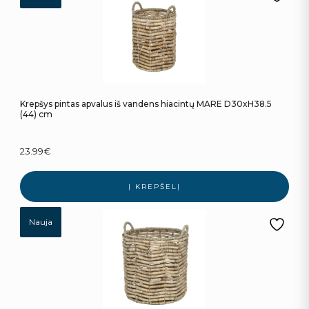
Krepšys pintas apvalus iš vandens hiacintų MARE D30xH38.5
(44) cm
23.99
€
Į KREPŠELĮ
Nauja