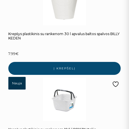
Krepšys plastikinis su rankenom 30 l apvalus baltos spalvos BILLY
KEDEN
7.99
€
Į KREPŠELĮ
Nauja