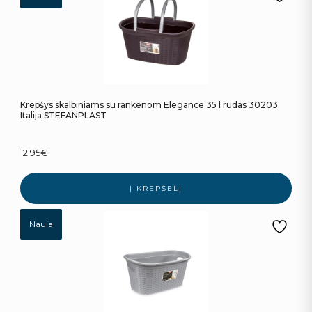
Krepšys skalbiniams su rankenom Elegance 35 l rudas 30203
Italija STEFANPLAST
12.95
€
Į KREPŠELĮ
Nauja