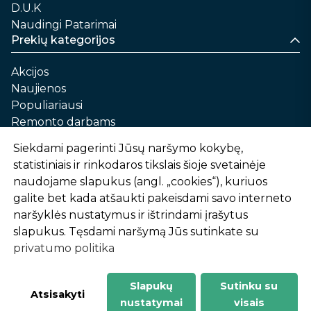
D.U.K
Naudingi Patarimai
Prekių kategorijos
Akcijos
Naujienos
Populiariausi
Remonto darbams
Namams ir sau
Siekdami pagerinti Jūsų naršymo kokybę,
Automobilių priežiūrai
statistiniais ir rinkodaros tikslais šioje svetainėje
Sodui ir daržui
naudojame slapukus (angl. „cookies“), kuriuos
Informacija
galite bet kada atšaukti pakeisdami savo interneto
naršyklės nustatymus ir ištrindami įrašytus
Apie mus
slapukus. Tęsdami naršymą Jūs sutinkate su
Prekių pirkimo – pardavimo taisyklės
privatumo politika
Prekių pristatymas ir atsiėmimas
Garantinis aptarnavimas ir prekių grąžinimas
Privatumo politika
Slapukų
Sutinku su
-
1
2
%
n
u
o
l
a
i
d
a
Atsisakyti
nustatymai
visais