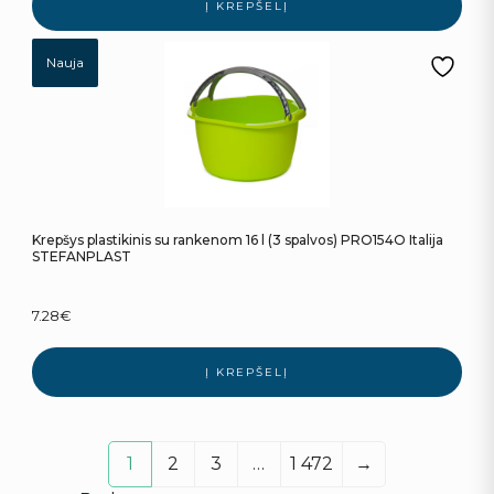
Į KREPŠELĮ
Nauja
Krepšys plastikinis su rankenom 16 l (3 spalvos) PRO154O Italija
STEFANPLAST
7.28
€
Į KREPŠELĮ
1
2
3
…
1 472
→