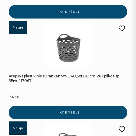
Į KREPŠELĮ
Nauja
Krepšys plastikinis su rankenom D40,5xH38 cm 28 l pilkos sp.
5Five 117067
7.49
€
Į KREPŠELĮ
Nauja