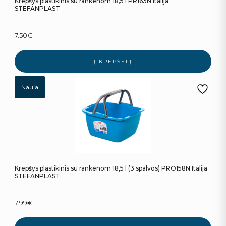
Krepšys plastikinis su rankenom 18,5 l PR163N Italija
STEFANPLAST
7.50
€
Į KREPŠELĮ
Nauja
Krepšys plastikinis su rankenom 18,5 l (3 spalvos) PRO158N Italija
STEFANPLAST
7.99
€