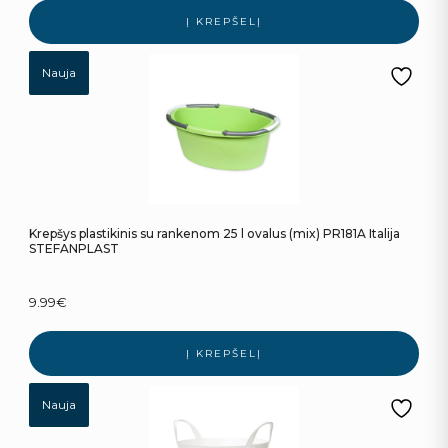
Į KREPŠELĮ
Nauja
Krepšys plastikinis su rankenom 25 l ovalus (mix) PR181A Italija
STEFANPLAST
9.99
€
Į KREPŠELĮ
Nauja