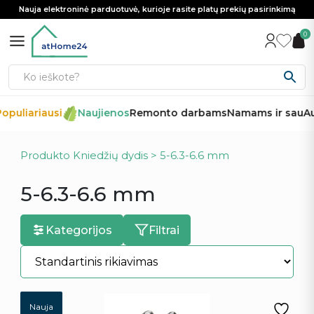
Nauja elektroninė parduotuvė, kurioje rasite platų prekių pasirinkimą
0
puliariausi
Naujienos
Remonto darbams
Namams ir sau
Aut
Produkto Kniedžių dydis > 5-6.3-6.6 mm
5-6.3-6.6 mm
Kategorijos
Filtrai
Nauja