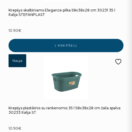
Krepšys skalbiniams Elegance pilka 58x38x28 cm 30231 35 l
Italija STEFANPLAST
10.90
€
Į KREPŠELĮ
Nauja
Krepšys plastikinis su rankenomis 35 l 58x38x28 cm žalia spalva
30233 Italija ST
10.90
€