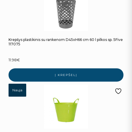
Krepšys plastikinis su rankenom D45xH66 cm 60 l pilkos sp. 5Five
117075
11.98
€
Į KREPŠELĮ
Nauja