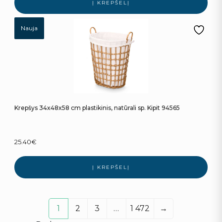
Į KREPŠELĮ
Nauja
Krepšys 34x48x58 cm plastikinis, natūrali sp. Kipit 94565
25.40
€
Į KREPŠELĮ
1
2
3
…
1 472
→