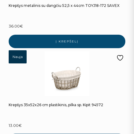
Krepšys metalinis su dangčiu 52,5 x 44cm TOYJ18-172 SAVEX
36.00
€
Į KREPŠELĮ
Nauja
Krepšys 35x52x26 cm plastikinis, pilka sp. Kipit 94572
13.00
€