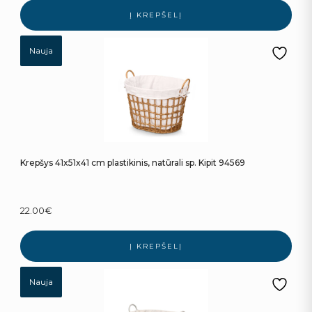
Į KREPŠELĮ
Nauja
Krepšys 41x51x41 cm plastikinis, natūrali sp. Kipit 94569
22.00
€
Į KREPŠELĮ
Nauja