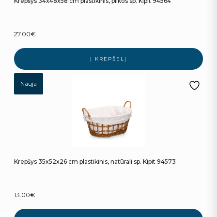
Krepšys 34x48x58 cm plastikinis, pilkos sp. Kipit 94564
27.00
€
Į KREPŠELĮ
Nauja
Krepšys 35x52x26 cm plastikinis, natūrali sp. Kipit 94573
13.00
€