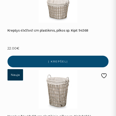
Krepšys 41x51x41 cm plastikinis, pilkos sp. Kipit 94568
22.00
€
Į KREPŠELĮ
Nauja