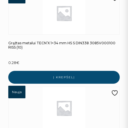
Grąžtas metalui TECN’X 1×34 mm HS S DIN338 3085V000100
RISS (10)
0.28
€
Į KREPŠELĮ
Nauja