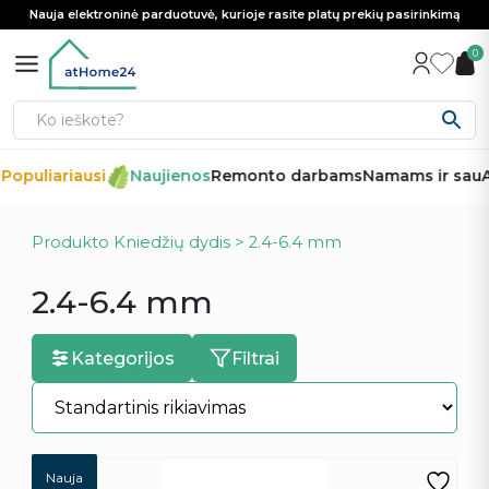
Nauja elektroninė parduotuvė, kurioje rasite platų prekių pasirinkimą
0
Populiariausi
Naujienos
Remonto darbams
Namams ir sau
A
Produkto Kniedžių dydis > 2.4-6.4 mm
2.4-6.4 mm
Kategorijos
Filtrai
Nauja