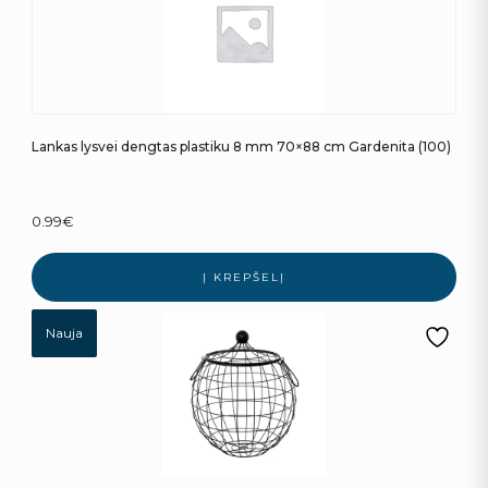
Lankas lysvei dengtas plastiku 8 mm 70×88 cm Gardenita (100)
0.99
€
Į KREPŠELĮ
Nauja