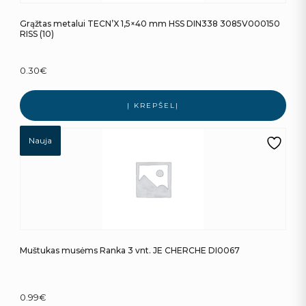
Grąžtas metalui TECN’X 1,5×40 mm HSS DIN338 3085V000150
RISS (10)
0.30
€
Į KREPŠELĮ
Nauja
Muštukas musėms Ranka 3 vnt. JE CHERCHE DI0067
0.99
€