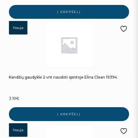
Į KREPŠELĮ
Nauja
Kandžių gaudyklė 2 vnt naudoti spintoje Elina Clean 19394
3.19
€
Į KREPŠELĮ
Nauja