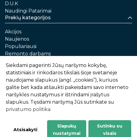
D.U.K
Naudingi Patarimai
Prekių kategorijos
Akcijos
Naujienos
Populiariausi
Remonto darbams
Namams ir sau
Siekdami pagerinti Jūsų naršymo kokybę,
Automobilių priežiūrai
statistiniais ir rinkodaros tikslais šioje svetainėje
Sodui ir daržui
naudojame slapukus (angl. „cookies“), kuriuos
Informacija
galite bet kada atšaukti pakeisdami savo interneto
naršyklės nustatymus ir ištrindami įrašytus
Apie mus
slapukus. Tęsdami naršymą Jūs sutinkate su
Prekių pirkimo – pardavimo taisyklės
privatumo politika
Prekių pristatymas ir atsiėmimas
Garantinis aptarnavimas ir prekių grąžinimas
Privatumo politika
Slapukų
Sutinku su
-
1
2
%
n
u
o
l
a
i
d
a
Atsisakyti
nustatymai
visais