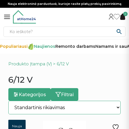
Nauja elektroninė parduotuvė, kurioje rasite platų prekių pasirinkimą
0
opuliariausi
Naujienos
Remonto darbams
Namams ir sau
Au
Produkto Įtampa (V) > 6/12 V
6/12 V
Kategorijos
Filtrai
Nauja