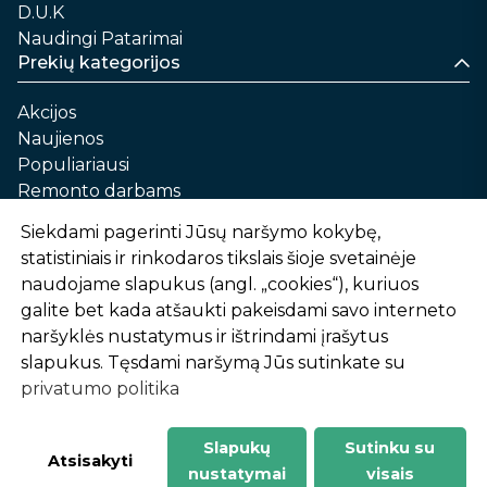
D.U.K
Naudingi Patarimai
Prekių kategorijos
Akcijos
Naujienos
Populiariausi
Remonto darbams
Namams ir sau
Siekdami pagerinti Jūsų naršymo kokybę,
Automobilių priežiūrai
statistiniais ir rinkodaros tikslais šioje svetainėje
Sodui ir daržui
naudojame slapukus (angl. „cookies“), kuriuos
Informacija
galite bet kada atšaukti pakeisdami savo interneto
naršyklės nustatymus ir ištrindami įrašytus
Apie mus
slapukus. Tęsdami naršymą Jūs sutinkate su
Prekių pirkimo – pardavimo taisyklės
privatumo politika
Prekių pristatymas ir atsiėmimas
Garantinis aptarnavimas ir prekių grąžinimas
Privatumo politika
Slapukų
Sutinku su
-
1
2
%
n
u
o
l
a
i
d
a
Atsisakyti
nustatymai
visais