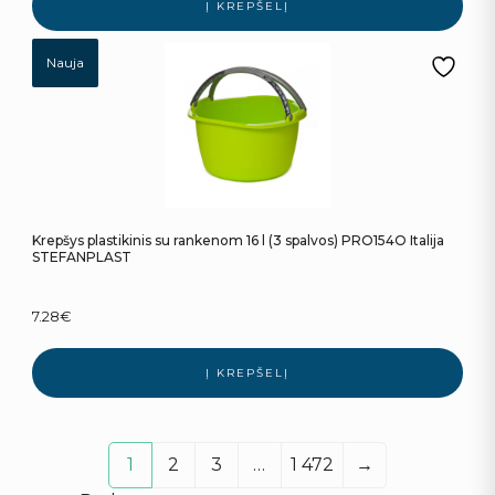
Į KREPŠELĮ
Nauja
Krepšys plastikinis su rankenom 16 l (3 spalvos) PRO154O Italija
STEFANPLAST
7.28
€
Į KREPŠELĮ
1
2
3
…
1 472
→