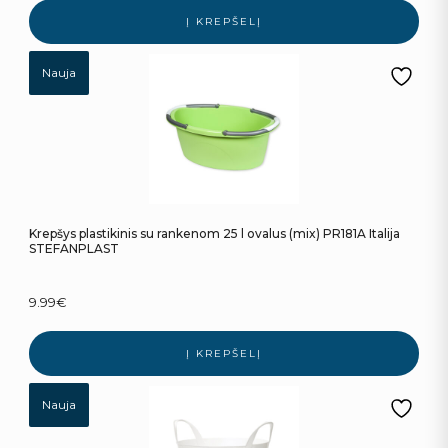
Į KREPŠELĮ
Nauja
Krepšys plastikinis su rankenom 25 l ovalus (mix) PR181A Italija
STEFANPLAST
9.99
€
Į KREPŠELĮ
Nauja