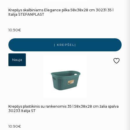
Krepšys skalbiniams Elegance pilka 58x38x28 cm 30231 35 l
Italija STEFANPLAST
10.90
€
Į KREPŠELĮ
Nauja
Krepšys plastikinis su rankenomis 35 l 58x38x28 cm žalia spalva
30233 Italija ST
10.90
€