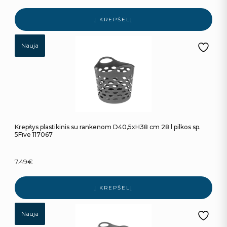
Į KREPŠELĮ
Nauja
Krepšys plastikinis su rankenom D40,5xH38 cm 28 l pilkos sp.
5Five 117067
7.49
€
Į KREPŠELĮ
Nauja