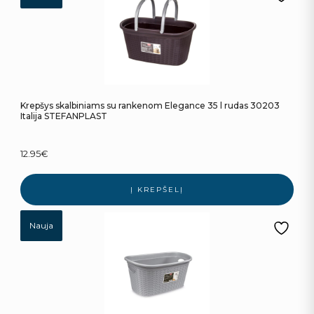
Krepšys skalbiniams su rankenom Elegance 35 l rudas 30203
Italija STEFANPLAST
12.95
€
Į KREPŠELĮ
Nauja