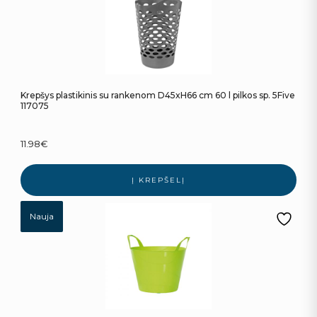
Krepšys plastikinis su rankenom D45xH66 cm 60 l pilkos sp. 5Five
117075
11.98
€
Į KREPŠELĮ
Nauja