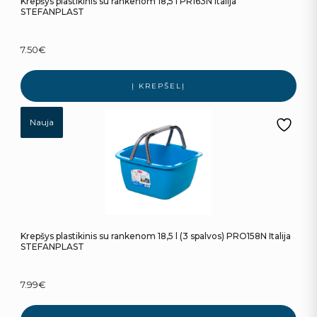
Krepšys plastikinis su rankenom 18,5 l PR163N Italija
STEFANPLAST
7.50
€
Į KREPŠELĮ
Nauja
Krepšys plastikinis su rankenom 18,5 l (3 spalvos) PRO158N Italija
STEFANPLAST
7.99
€