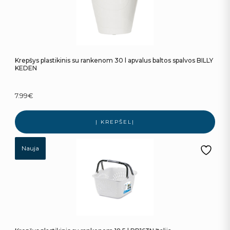
Krepšys plastikinis su rankenom 30 l apvalus baltos spalvos BILLY
KEDEN
7.99
€
Į KREPŠELĮ
Nauja