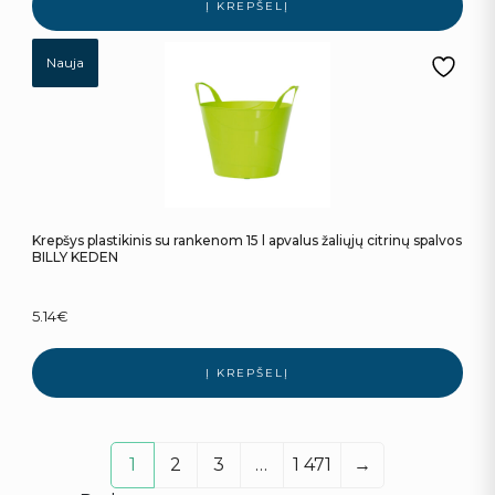
Į KREPŠELĮ
Nauja
Krepšys plastikinis su rankenom 15 l apvalus žaliųjų citrinų spalvos
BILLY KEDEN
5.14
€
Į KREPŠELĮ
1
2
3
…
1 471
→