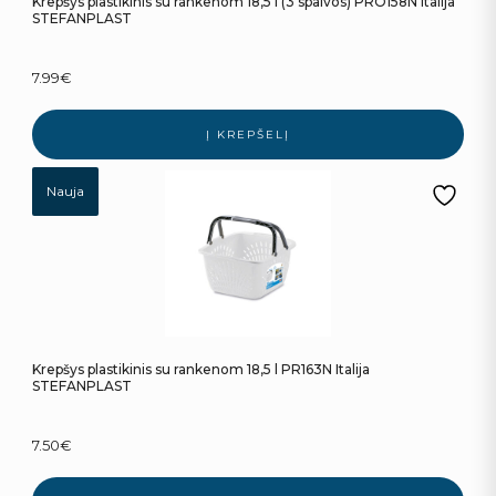
Krepšys plastikinis su rankenom 18,5 l (3 spalvos) PRO158N Italija
STEFANPLAST
7.99
€
Į KREPŠELĮ
Nauja
Krepšys plastikinis su rankenom 18,5 l PR163N Italija
STEFANPLAST
7.50
€