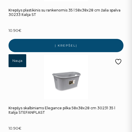
Krepšys plastikinis su rankenomis 35 l 58x38x28 cm žalia spalva
30233 Italija ST
10.90
€
Į KREPŠELĮ
Nauja
Krepšys skalbiniams Elegance pilka 58x38x28 cm 30231 35 l
Italija STEFANPLAST
10.90
€