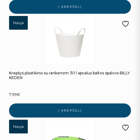
Į KREPŠELĮ
Nauja
Krepšys plastikinis su rankenom 30 l apvalus baltos spalvos BILLY
KEDEN
7.99
€
Į KREPŠELĮ
Nauja