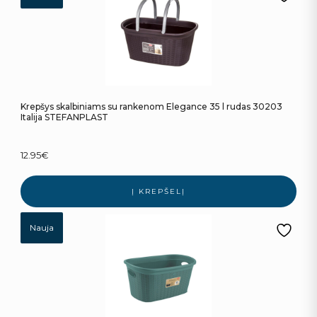
Krepšys skalbiniams su rankenom Elegance 35 l rudas 30203
Italija STEFANPLAST
12.95
€
Į KREPŠELĮ
Nauja