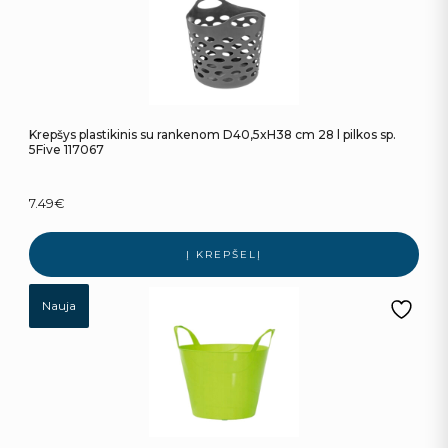
Krepšys plastikinis su rankenom D40,5xH38 cm 28 l pilkos sp.
5Five 117067
7.49
€
Į KREPŠELĮ
Nauja