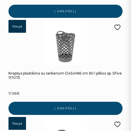
Į KREPŠELĮ
Nauja
Krepšys plastikinis su rankenom D45xH66 cm 60 l pilkos sp. 5Five
117075
11.98
€
Į KREPŠELĮ
Nauja