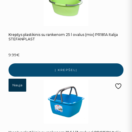
Krepšys plastikinis su rankenom 25 l ovalus (mix) PR181A Italija
STEFANPLAST
9.99
€
Į KREPŠELĮ
Nauja