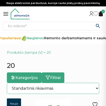
Nauja elektroninė parduotuvė, kurioje rasite platų prekių pasirinkimą
0
opuliariausi
Naujienos
Remonto darbams
Namams ir sau
Au
Produkto Įtampa (V) > 20
20
Kategorijos
Filtrai
Nauja