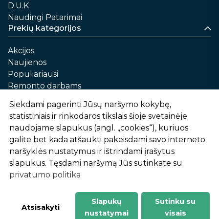
D.U.K
Naudingi Patarimai
Prekių kategorijos
Akcijos
Naujienos
Populiariausi
Remonto darbams
Namams ir sau
Siekdami pagerinti Jūsų naršymo kokybę,
Automobilių priežiūrai
statistiniais ir rinkodaros tikslais šioje svetainėje
Sodui ir daržui
naudojame slapukus (angl. „cookies“), kuriuos
Informacija
galite bet kada atšaukti pakeisdami savo interneto
naršyklės nustatymus ir ištrindami įrašytus
Apie mus
slapukus. Tęsdami naršymą Jūs sutinkate su
Prekių pirkimo – pardavimo taisyklės
privatumo politika
Prekių pristatymas ir atsiėmimas
Garantinis aptarnavimas ir prekių grąžinimas
Privatumo politika
Slapukų
Sutinku su
-
1
2
%
n
u
o
l
a
i
d
a
Atsisakyti
nustatymai
visais