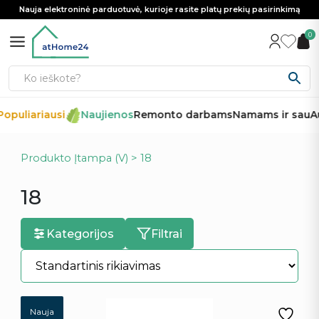
Nauja elektroninė parduotuvė, kurioje rasite platų prekių pasirinkimą
0
opuliariausi
Naujienos
Remonto darbams
Namams ir sau
Au
Produkto Įtampa (V) > 18
18
Kategorijos
Filtrai
Nauja