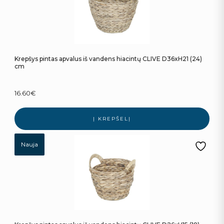
Krepšys pintas apvalus iš vandens hiacintų CLIVE D36xH21 (24)
cm
16.60
€
Į KREPŠELĮ
Nauja