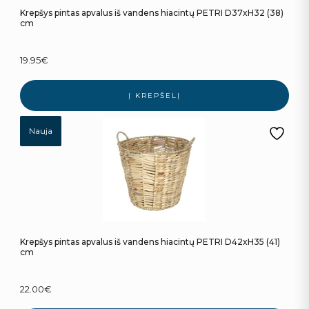
Krepšys pintas apvalus iš vandens hiacintų PETRI D37xH32 (38)
cm
19.95
€
Į KREPŠELĮ
Nauja
Krepšys pintas apvalus iš vandens hiacintų PETRI D42xH35 (41)
cm
22.00
€