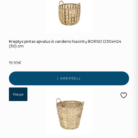
Krepšys pintas apvalus iš vandens hiacintų BORSO D30xH24
(30) cm
19.95
€
Į KREPŠELĮ
Nauja