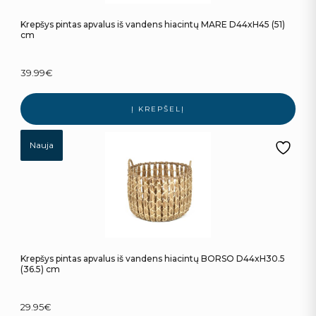
Krepšys pintas apvalus iš vandens hiacintų MARE D44xH45 (51)
cm
39.99
€
Į KREPŠELĮ
Nauja
Krepšys pintas apvalus iš vandens hiacintų BORSO D44xH30.5
(36.5) cm
29.95
€