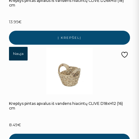
Krepšys pintas apvalus iš vandens hiacintų CLIVE D26xH15 (18)
cm
13.95
€
Į KREPŠELĮ
Nauja
Krepšys pintas apvalus iš vandens hiacintų CLIVE D18xH12 (16)
cm
8.49
€