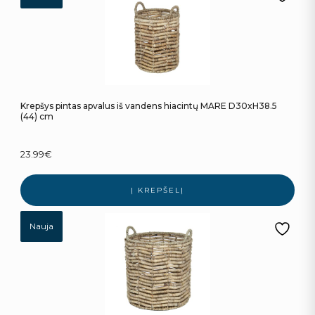
Krepšys pintas apvalus iš vandens hiacintų MARE D30xH38.5
(44) cm
23.99
€
Į KREPŠELĮ
Nauja