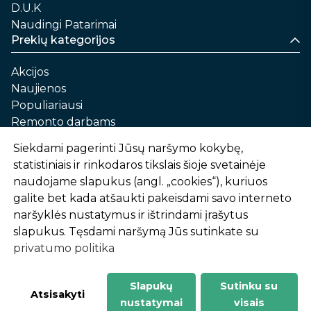
D.U.K
Naudingi Patarimai
Prekių kategorijos
Akcijos
Naujienos
Populiariausi
Remonto darbams
Namams ir sau
Siekdami pagerinti Jūsų naršymo kokybę,
Automobilių priežiūrai
statistiniais ir rinkodaros tikslais šioje svetainėje
Sodui ir daržui
naudojame slapukus (angl. „cookies“), kuriuos
Informacija
galite bet kada atšaukti pakeisdami savo interneto
naršyklės nustatymus ir ištrindami įrašytus
Apie mus
slapukus. Tęsdami naršymą Jūs sutinkate su
Prekių pirkimo – pardavimo taisyklės
privatumo politika
Prekių pristatymas ir atsiėmimas
Garantinis aptarnavimas ir prekių grąžinimas
Privatumo politika
Slapukų
Sutinku su
-
1
2
%
n
u
o
l
a
i
d
a
Atsisakyti
nustatymai
visais