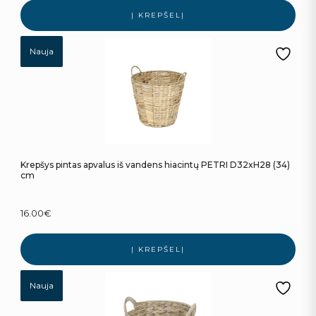
Į KREPŠELĮ
Nauja
Krepšys pintas apvalus iš vandens hiacintų PETRI D32xH28 (34)
cm
16.00
€
Į KREPŠELĮ
Nauja