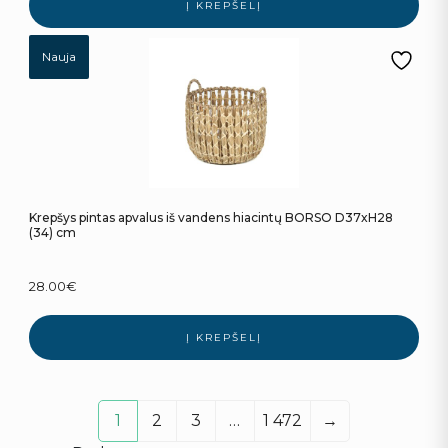
Į KREPŠELĮ
Nauja
Krepšys pintas apvalus iš vandens hiacintų BORSO D37xH28
(34) cm
28.00
€
Į KREPŠELĮ
1
2
3
…
1 472
→