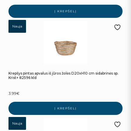
Į KREPŠELĮ
Nauja
Krepšys pintas apvalus iš jūros žolės D20xH10 cm sidabrinės sp.
Krist+ 82596 kld
3.99
€
Į KREPŠELĮ
Nauja