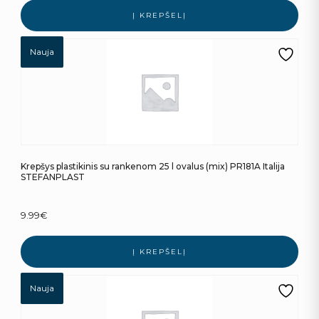
Į KREPŠELĮ
Nauja
Krepšys plastikinis su rankenom 25 l ovalus (mix) PR181A Italija
STEFANPLAST
9.99
€
Į KREPŠELĮ
Nauja