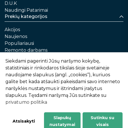
D.U.K
Naudingi Patarimai
Prekių kategorijos
Akcijos
Naujienos
Populiariausi
Remonto darbams
Namams ir sau
Siekdami pagerinti Jūsų naršymo kokybę,
Automobilių priežiūrai
statistiniais ir rinkodaros tikslais šioje svetainėje
Sodui ir daržui
naudojame slapukus (angl. „cookies“), kuriuos
Informacija
galite bet kada atšaukti pakeisdami savo interneto
naršyklės nustatymus ir ištrindami įrašytus
Apie mus
slapukus. Tęsdami naršymą Jūs sutinkate su
Prekių pirkimo – pardavimo taisyklės
privatumo politika
Prekių pristatymas ir atsiėmimas
Garantinis aptarnavimas ir prekių grąžinimas
Privatumo politika
Slapukų
Sutinku su
-
1
2
%
n
u
o
l
a
i
d
a
Atsisakyti
nustatymai
visais