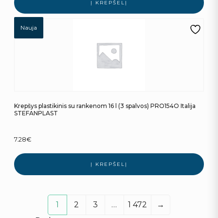
Į KREPŠELĮ
Nauja
Krepšys plastikinis su rankenom 16 l (3 spalvos) PRO154O Italija
STEFANPLAST
7.28
€
Į KREPŠELĮ
1
2
3
…
1 472
→