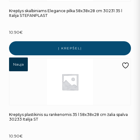
Krepšys skalbiniams Elegance pilka 58x38x28 cm 30231 35 l
Italija STEFANPLAST
10.90
€
Į KREPŠELĮ
Nauja
Krepšys plastikinis su rankenomis 35 l 58x38x28 cm žalia spalva
30233 Italija ST
10.90
€