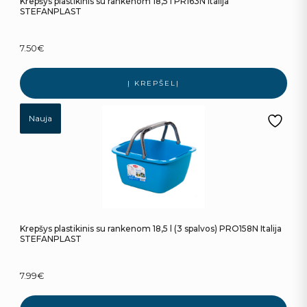
Krepšys plastikinis su rankenom 18,5 l PR163N Italija
STEFANPLAST
7.50
€
Į KREPŠELĮ
Nauja
Krepšys plastikinis su rankenom 18,5 l (3 spalvos) PRO158N Italija
STEFANPLAST
7.99
€