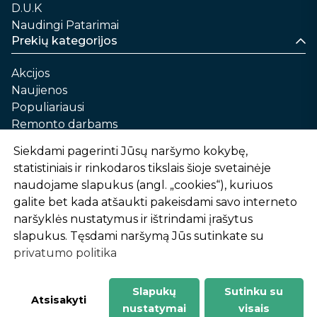
D.U.K
Naudingi Patarimai
Prekių kategorijos
Akcijos
Naujienos
Populiariausi
Remonto darbams
Namams ir sau
Siekdami pagerinti Jūsų naršymo kokybę,
Automobilių priežiūrai
statistiniais ir rinkodaros tikslais šioje svetainėje
Sodui ir daržui
naudojame slapukus (angl. „cookies“), kuriuos
Informacija
galite bet kada atšaukti pakeisdami savo interneto
naršyklės nustatymus ir ištrindami įrašytus
Apie mus
slapukus. Tęsdami naršymą Jūs sutinkate su
Prekių pirkimo – pardavimo taisyklės
privatumo politika
Prekių pristatymas ir atsiėmimas
Garantinis aptarnavimas ir prekių grąžinimas
Privatumo politika
Slapukų
Sutinku su
-
1
2
%
n
u
o
l
a
i
d
a
Atsisakyti
nustatymai
visais