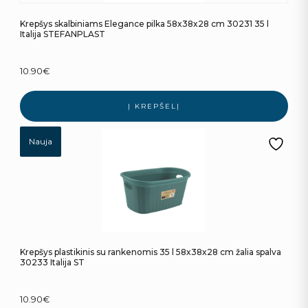
Krepšys skalbiniams Elegance pilka 58x38x28 cm 30231 35 l
Italija STEFANPLAST
10.90
€
Į KREPŠELĮ
Nauja
Krepšys plastikinis su rankenomis 35 l 58x38x28 cm žalia spalva
30233 Italija ST
10.90
€