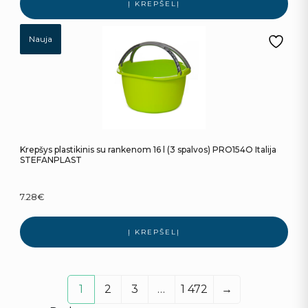
Į KREPŠELĮ
Nauja
Krepšys plastikinis su rankenom 16 l (3 spalvos) PRO154O Italija
STEFANPLAST
7.28
€
Į KREPŠELĮ
1
2
3
…
1 472
→