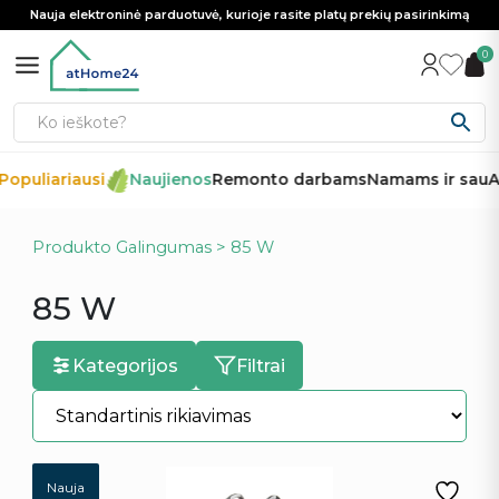
Nauja elektroninė parduotuvė, kurioje rasite platų prekių pasirinkimą
0
opuliariausi
Naujienos
Remonto darbams
Namams ir sau
Au
Produkto Galingumas > 85 W
85 W
Kategorijos
Filtrai
Nauja