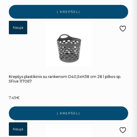
Į KREPŠELĮ
Nauja
Krepšys plastikinis su rankenom D40,5xH38 cm 28 l pilkos sp.
5Five 117067
7.49
€
Į KREPŠELĮ
Nauja