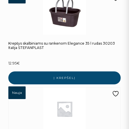
Krepšys skalbiniams su rankenom Elegance 35 l rudas 30203
Italija STEFANPLAST
12.95
€
Į KREPŠELĮ
Nauja