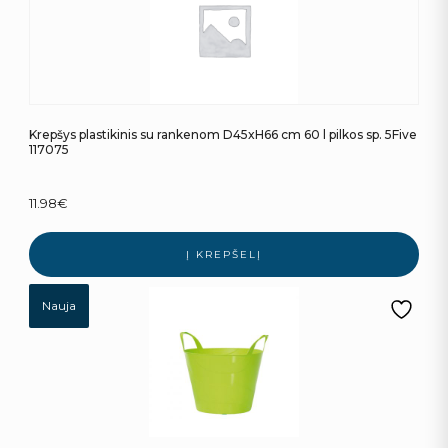
Krepšys plastikinis su rankenom D45xH66 cm 60 l pilkos sp. 5Five
117075
11.98
€
Į KREPŠELĮ
Nauja