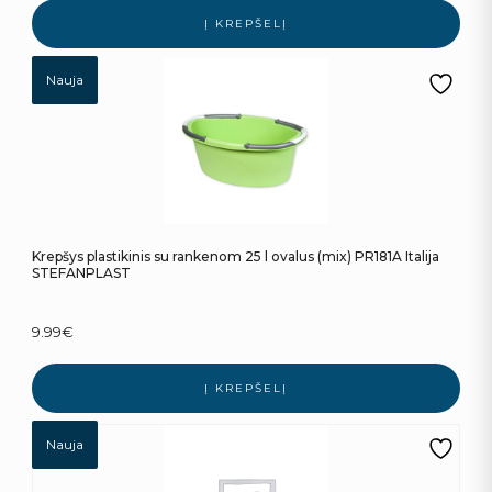
Į KREPŠELĮ
Nauja
Krepšys plastikinis su rankenom 25 l ovalus (mix) PR181A Italija
STEFANPLAST
9.99
€
Į KREPŠELĮ
Nauja