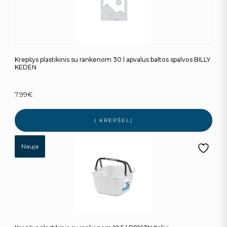
Krepšys plastikinis su rankenom 30 l apvalus baltos spalvos BILLY
KEDEN
7.99
€
Į KREPŠELĮ
Nauja