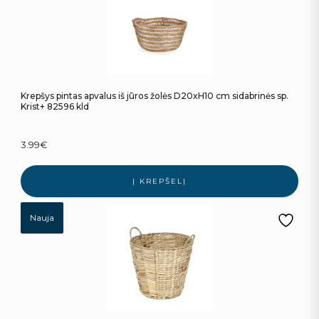
Krepšys pintas apvalus iš jūros žolės D20xH10 cm sidabrinės sp.
Krist+ 82596 kld
3.99
€
Į KREPŠELĮ
Nauja