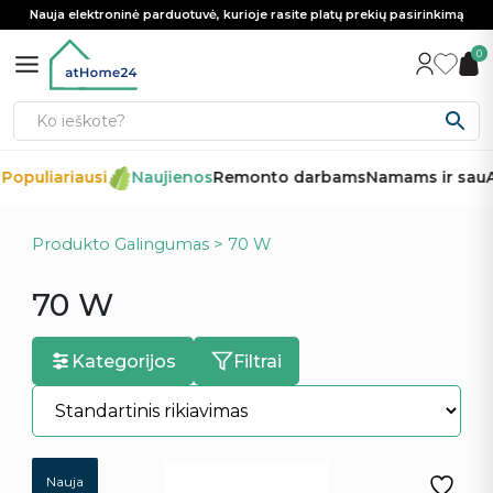
Nauja elektroninė parduotuvė, kurioje rasite platų prekių pasirinkimą
0
Populiariausi
Naujienos
Remonto darbams
Namams ir sau
A
Produkto Galingumas > 70 W
70 W
Kategorijos
Filtrai
Nauja