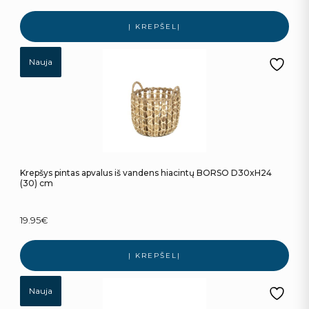
Į KREPŠELĮ
Nauja
Krepšys pintas apvalus iš vandens hiacintų BORSO D30xH24
(30) cm
19.95
€
Į KREPŠELĮ
Nauja