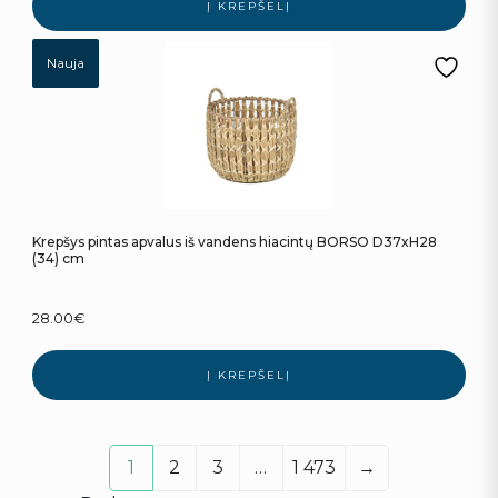
Į KREPŠELĮ
Nauja
Krepšys pintas apvalus iš vandens hiacintų BORSO D37xH28
(34) cm
28.00
€
Į KREPŠELĮ
1
2
3
…
1 473
→