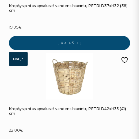
Krepšys pintas apvalus iš vandens hiacintų PETRI D37xH32 (38)
cm
19.95
€
Į KREPŠELĮ
Nauja
Krepšys pintas apvalus iš vandens hiacintų PETRI D42xH35 (41)
cm
22.00
€