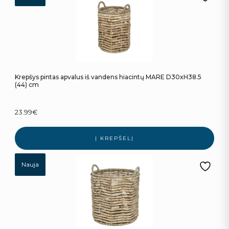
Krepšys pintas apvalus iš vandens hiacintų MARE D30xH38.5
(44) cm
23.99
€
Į KREPŠELĮ
Nauja