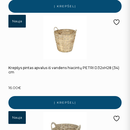
Į KREPŠELĮ
Nauja
Krepšys pintas apvalus iš vandens hiacintų PETRI D32xH28 (34)
cm
16.00
€
Į KREPŠELĮ
Nauja