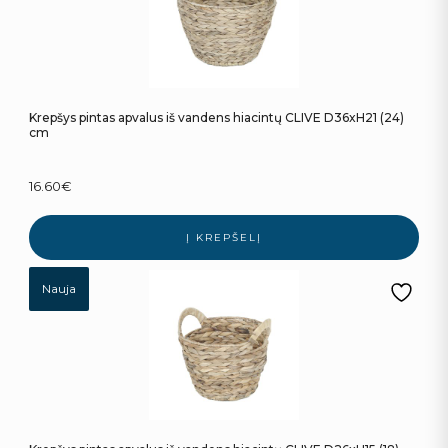
Krepšys pintas apvalus iš vandens hiacintų CLIVE D36xH21 (24)
cm
16.60
€
Į KREPŠELĮ
Nauja