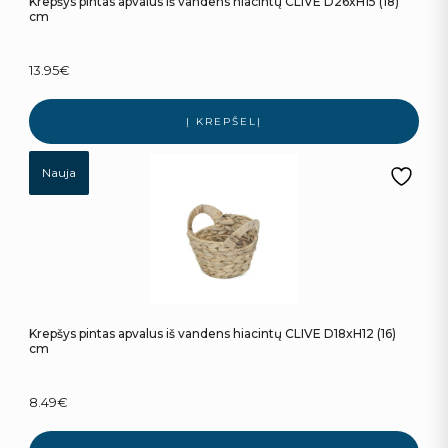
Krepšys pintas apvalus iš vandens hiacintų CLIVE D26xH15 (18)
cm
13.95
€
Į KREPŠELĮ
Nauja
Krepšys pintas apvalus iš vandens hiacintų CLIVE D18xH12 (16)
cm
8.49
€