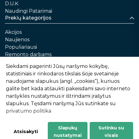
D.U.K
Naudingi Patarimai
Prekių kategorijos
Akcijos
Naujienos
Populiariausi
Remonto darbams
Namams ir sau
Siekdami pagerinti Jūsų naršymo kokybę,
Automobilių priežiūrai
statistiniais ir rinkodaros tikslais šioje svetainėje
Sodui ir daržui
naudojame slapukus (angl. „cookies“), kuriuos
Informacija
galite bet kada atšaukti pakeisdami savo interneto
naršyklės nustatymus ir ištrindami įrašytus
Apie mus
slapukus. Tęsdami naršymą Jūs sutinkate su
Prekių pirkimo – pardavimo taisyklės
privatumo politika
Prekių pristatymas ir atsiėmimas
Garantinis aptarnavimas ir prekių grąžinimas
Privatumo politika
Slapukų
Sutinku su
-
1
2
%
n
u
o
l
a
i
d
a
Atsisakyti
nustatymai
visais