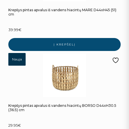
Krepšys pintas apvalus iš vandens hiacintų MARE D44xH45 (51)
cm
39.99
€
Į KREPŠELĮ
Nauja
Krepšys pintas apvalus iš vandens hiacintų BORSO D44xH30.5
(36.5) cm
29.95
€